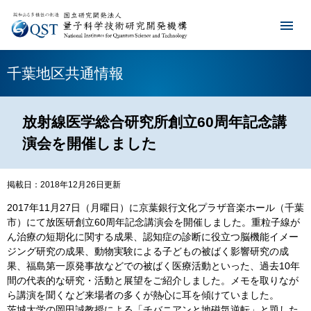
千葉地区共通情報
放射線医学総合研究所創立60周年記念講
演会を開催しました
掲載日：2018年12月26日更新
2017年11月27日（月曜日）に京葉銀行文化プラザ音楽ホール（千葉
市）にて放医研創立60周年記念講演会を開催しました。重粒子線が
ん治療の短期化に関する成果、認知症の診断に役立つ脳機能イメー
ジング研究の成果、動物実験による子どもの被ばく影響研究の成
果、福島第一原発事故などでの被ばく医療活動といった、過去10年
間の代表的な研究・活動と展望をご紹介しました。メモを取りなが
ら講演を聞くなど来場者の多くが熱心に耳を傾けていました。
茨城大学の岡田誠教授による「チバニアンと地磁気逆転」と題した