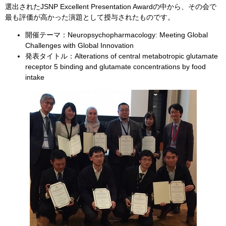
選出されたJSNP Excellent Presentation Awardの中から、その会で
最も評価が高かった演題として授与されたものです。
開催テーマ：Neuropsychopharmacology: Meeting Global
Challenges with Global Innovation
発表タイトル：Alterations of central metabotropic glutamate
receptor 5 binding and glutamate concentrations by food
intake