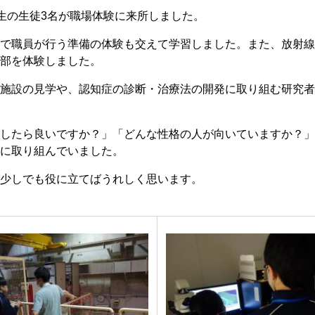
珂フュージョン科学技術研究所
SIP第3期「先進的量子技術基盤の社会課
進」
2年生の生徒3名が職場体験に来所しました。
ヶ所フュージョンエネルギー研究所
BRIDGE量子関連施策
で職員が行う準備の体験も交えて学習しました。また、放射線
anoTerasuセンター
部を体験しました。
ST革新プロジェクト
施設の見学や、認知症の診断・治療法の開発に取り組む研究者
したら良いですか？」「どんな性格の人が向いていますか？」
部
に取り組んでいました。
基づく情報公開
少しでも役に立てばうれしく思います。