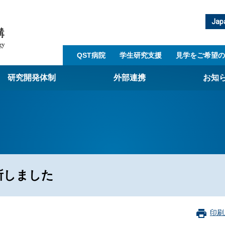
Jap
QST病院
学生研究支援​
見学をご希望の
研究開発体制
外部連携
お知
崎量子技術基盤研究所
西光量子科学研究所
子生命科学研究所
子医科学研究所
所しました
ST病院
射線医学研究所
アライアンス事業
印刷