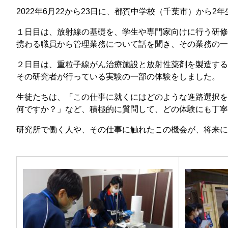
那
2022年6月22から23日に、都賀中学校（千葉市）から
情報公開請求手続について
六
１日目は、放射線の基礎を、学生や専門家向けに行う研修
公開事項
N
携わる職員から管理業務について話を聞き、その業務の一
規程集
Q
２日目は、重粒子線がん治療施設と放射性薬剤を製造する
その研究者が行っている実験の一部の体験をしました。
個人情報関連の情報
生徒たちは、「この仕事に就くにはどのような進路選択を
利益相反マネジメント規程
本
何ですか？」など、積極的に質問して、どの体験にも丁寧
附帯決議等をふまえた総務省通知に
研究所で働く人や、その仕事に触れたこの機会が、将来に
動物実験に関する情報