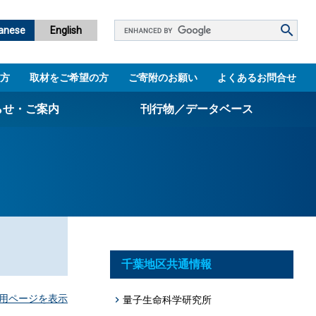
Google
anese
English
カ
ス
方
取材をご希望の方
ご寄附のお願い
よくあるお問合せ
タ
ム
らせ・ご案内
刊行物／データベース
検
索
パンフレット
ニュースレター
設立5周年誌
図書館
千葉地区共通情報
技術シーズ集／知財マップ
用ページを表示
量子生命科学研究所