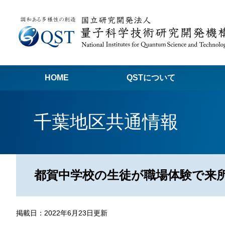
HOME
QSTについて
高
千葉地区共通情報
関
量子科学技術でつくる私たちの未来
量
量
都賀中学校の生徒が職場体験で来
Q
放
掲載日：2022年6月23日更新