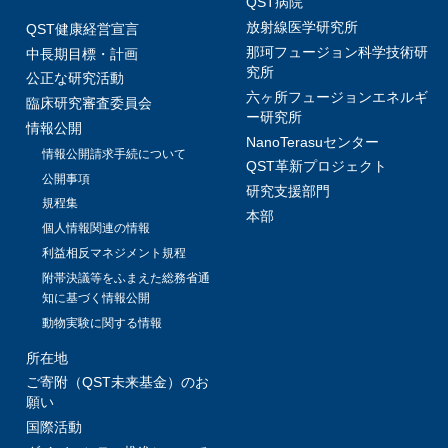
QST病院
放射線医学研究所
QST健康経営宣言
那珂フュージョン科学技術研
中長期目標・計画
究所
公正な研究活動
六ヶ所フュージョンエネルギ
臨床研究審査委員会
ー研究所
情報公開
NanoTerasuセンター
情報公開請求手続について
QST革新プロジェクト
公開事項
研究支援部門
規程集
本部
個人情報関連の情報
利益相反マネジメント規程
附帯決議等をふまえた総務省通
知に基づく情報公開
動物実験に関する情報
所在地
ご寄附（QST未来基金）のお
願い
国際活動