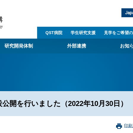
Jap
QST病院
学生研究支援​
見学をご希望の
研究開発体制
外部連携
お知
崎量子技術基盤研究所
西光量子科学研究所
子生命科学研究所
子医科学研究所
公開を行いました（2022年10月30日）
ST病院
射線医学研究所
アライアンス事業
印刷