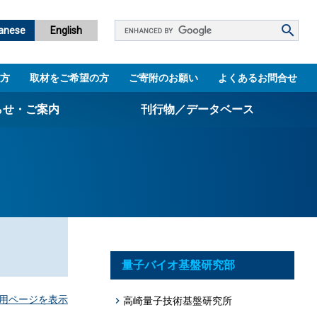
Google
anese
English
カ
ス
方
取材をご希望の方
ご寄附のお願い
よくあるお問合せ
タ
ム
らせ・ご案内
刊行物／データベース
検
索
パンフレット
ニュースレター
設立5周年誌
図書館
量子バイオ基盤研究部
技術シーズ集／知財マップ
用ページを表示
高崎量子技術基盤研究所