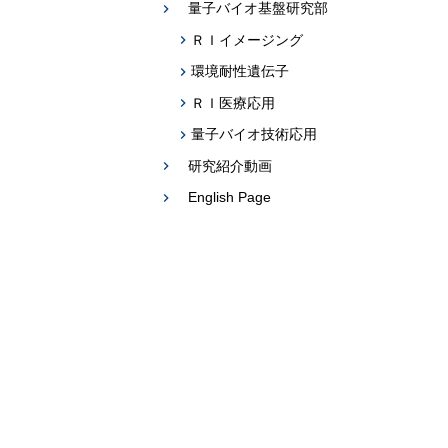
題への応用促
量子バイオ基盤研究部
ＲＩイメージング
プログラム・データベース成果物一覧
環境耐性遺伝子
学術機関リポジトリQST-Repository
ＲＩ医療応用
量子バイオ技術応用
研究紹介動画
English Page