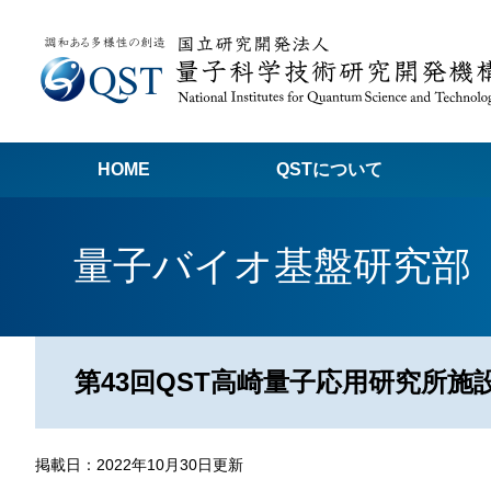
HOME
QSTについて
高
量子バイオ基盤研究部
関
量子科学技術でつくる私たちの未来
量
量
第43回QST高崎量子応用研究所施設
Q
放
掲載日：2022年10月30日更新