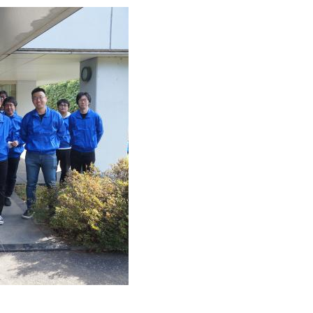
珂フュージョン科学技術研究所
SIP第3期「先進的量子技術基盤の社会課
進」
ヶ所フュージョンエネルギー研究所
BRIDGE量子関連施策
anoTerasuセンター
ST革新プロジェクト
部
基づく情報公開