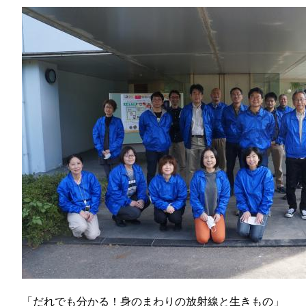
那
情報公開請求手続について
六
公開事項
N
規程集
Q
個人情報関連の情報
利益相反マネジメント規程
本
附帯決議等をふまえた総務省通知に
動物実験に関する情報
「だれでも分かる！身のまわりの放射線と生きもの」