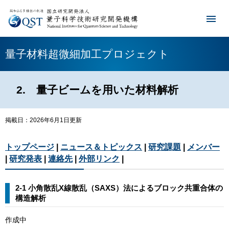
量子材料超微細加工プロジェクト
2. 量子ビームを用いた材料解析
掲載日：2026年6月1日更新
トップページ
|
ニュース＆トピックス
|
研究課題
|
メンバー
|
研究発表
|
連絡先
|
外部リンク
|
2-1 小角散乱X線散乱（SAXS）法によるブロック共重合体の
構造解析
作成中