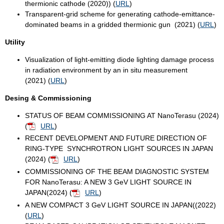
thermionic cathode (2020)) (
URL
)
Transparent-grid scheme for generating cathode-emittance-
dominated beams in a gridded thermionic gun (2021) (
URL
)
Utility
Visualization of light-emitting diode lighting damage process
in radiation environment by an in situ measurement
(2021) (
URL
)
Desing & Commissioning
STATUS OF BEAM COMMISSIONING AT NanoTerasu (2024)
(
URL
)
RECENT DEVELOPMENT AND FUTURE DIRECTION OF
RING-TYPE SYNCHROTRON LIGHT SOURCES IN JAPAN
(2024) (
URL
)
COMMISSIONING OF THE BEAM DIAGNOSTIC SYSTEM
FOR NanoTerasu: A NEW 3 GeV LIGHT SOURCE IN
JAPAN(2024) (
URL
)
A NEW COMPACT 3 GeV LIGHT SOURCE IN JAPAN((2022)
(
URL
)