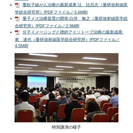
重粒子線がん治療の最新成果:辻 比呂志（量研放射線医
学総合研究所）[PDFファイル／3.6MB]
量子メス治療装置の開発:白井 敏之（量研放射線医学総
合研究所）[PDFファイル／2.9MB]
分子イメージングと標的アイソトープ治療の最新成果:
東 達也（量研放射線医学総合研究所）[PDFファイル／
4.5MB]
特別講演の様子