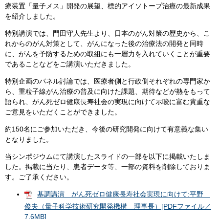
療装置「量子メス」開発の展望、標的アイソトープ治療の最新成果
を紹介しました。
特別講演では、門田守人先生より、日本のがん対策の歴史から、こ
れからのがん対策として、がんになった後の治療法の開発と同時
に、がんを予防するための取組にも一層力を入れていくことが重要
であることなどをご講演いただきました。
特別企画のパネル討論では、医療者側と行政側それぞれの専門家か
ら、重粒子線がん治療の普及に向けた課題、期待などが熱をもって
語られ、がん死ゼロ健康長寿社会の実現に向けて示唆に富む貴重な
ご意見をいただくことができました。
約150名にご参加いただき、今後の研究開発に向けて有意義な集い
となりました。
当シンポジウムにて講演したスライドの一部を以下に掲載いたしま
した。掲載に当たり、患者データ等、一部の資料を削除しておりま
す。ご了承ください。
基調講演 がん死ゼロ健康長寿社会実現に向けて:平野
俊夫（量子科学技術研究開発機構 理事長）[PDFファイル／
7.6MB]