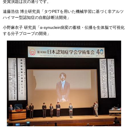
受賞演題は次の通りです。
遠藤浩信 博士研究員「タウPETを用いた機械学習に基づく非アルツ
ハイマー型認知症の自動診断法開発」
小野麻衣子 研究員「α-synuclein病変の蓄積・伝播を生体脳で可視化
する分子プローブの開発」