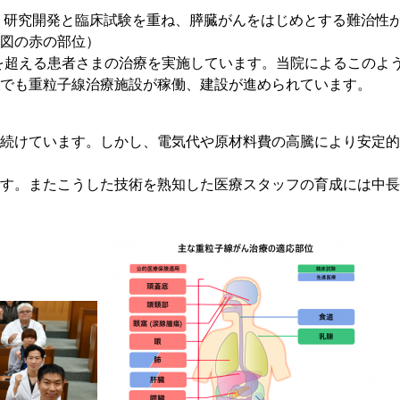
珂フュージョン科学技術研究所
SIP第3期「先進的量子技術基盤の社会課
進」
、研究開発と臨床試験を重ね、膵臓がんをはじめとする難治性
ヶ所フュージョンエネルギー研究所
められてきました。（下図の赤の部位
BRIDGE量子関連施策
0名を超える患者さまの治療を実施しています。当院によるこのよ
anoTerasuセンター
でも重粒子線治療施設が稼働、建設が進められています。
ST革新プロジェクト
続けています。しかし、電気代や原材料費の高騰により安定的
部
す。またこうした技術を熟知した医療スタッフの育成には中長
基づく情報公開