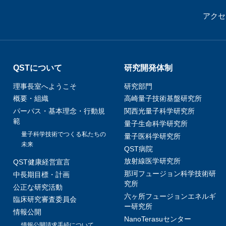
アクセ
QSTについて
研究開発体制
理事長室へようこそ
研究部門
概要・組織
高崎量子技術基盤研究所
パーパス・基本理念・行動規
関西光量子科学研究所
範
量子生命科学研究所
量子科学技術でつくる私たちの
量子医科学研究所
未来
QST病院
放射線医学研究所
QST健康経営宣言
那珂フュージョン科学技術研
中長期目標・計画
究所
公正な研究活動
六ヶ所フュージョンエネルギ
臨床研究審査委員会
ー研究所
情報公開
NanoTerasuセンター
情報公開請求手続について