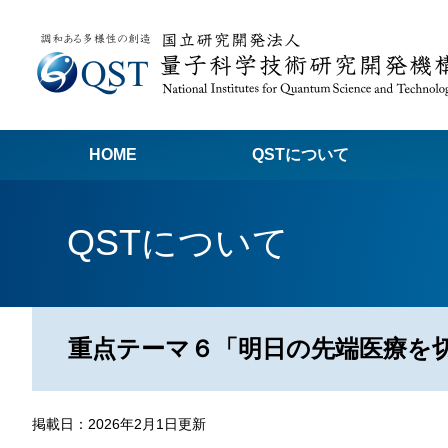
HOME
QSTについて
高
QSTについて
関
量子科学技術でつくる私たちの未来
量
量
重点テーマ６「明日の先端医療を
Q
放
掲載日：2026年2月1日更新