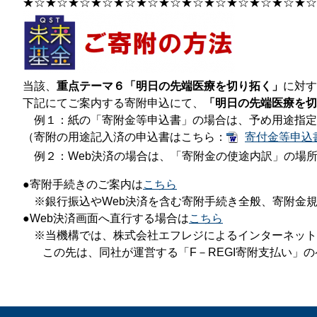
​★☆★☆​★☆​★☆​★☆​★☆​★☆​★☆​★☆​★☆​★☆​★☆​★☆
​当該、
重点テーマ６「明日の先端医療を切り拓く」
に対す
下記にてご案内する寄附申込にて、
「明日の先端医療を切
例１：紙の「寄附金等申込書」の場合は、予め用途指定
（寄附の用途記入済の申込書はこちら：
寄付金等申込書 
例２：Web決済の場合は、「寄附金の使途内訳」の場
​​●寄附手続きのご案内は
こちら
※​銀行振込やWeb決済を含む寄附手続き全般、寄附金
●Web決済画面へ直行する場合は
こちら
※当機構では、株式会社エフレジによるインターネット
この先は、同社が運営する「F－REGI寄附支払い」の