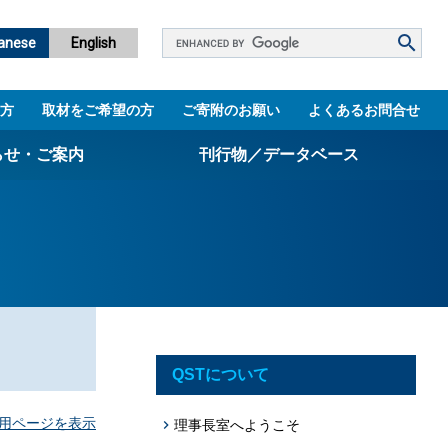
Google
anese
English
カ
ス
方
取材をご希望の方
ご寄附のお願い
よくあるお問合せ
タ
ム
らせ・ご案内
刊行物／データベース
検
索
パンフレット
ニュースレター
設立5周年誌
図書館
QSTについて
技術シーズ集／知財マップ
用ページを表示
理事長室へようこそ