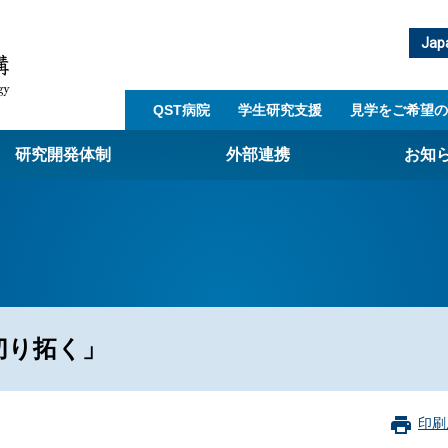
Jap
QST病院
学生研究支援​
見学をご希望の
研究開発体制
外部連携
お知
崎量子技術基盤研究所
西光量子科学研究所
子生命科学研究所
子医科学研究所
切り拓く」
ST病院
射線医学研究所
アライアンス事業
印刷