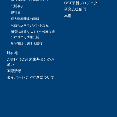
QST革新プロジェクト
公開事項
研究支援部門
規程集
本部
個人情報関連の情報
利益相反マネジメント規程
附帯決議等をふまえた総務省通
知に基づく情報公開
動物実験に関する情報
所在地
ご寄附（QST未来基金）のお
願い
国際活動
ダイバーシティ推進について