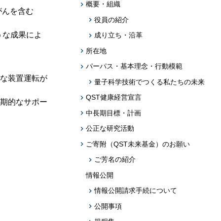
題への応用促
概要・組織
がんを含む
役員の紹介
プログラム・データベース成果物一覧
）
うな成果によ
成り立ち・沿革
学術機関リポジトリQST-Repository
所在地
パーパス・基本理念・行動模範
な装置運転が
量子科学技術でつくる私たちの未来
QST健康経営宣言
期的なサポー
中長期目標・計画
公正な研究活動
ご寄附（QST未来基金）のお願い
ご芳名の紹介
情報公開
情報公開請求手続について
公開事項