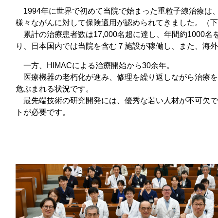
那
1994年に世界で初めて当院で始まった重粒子線治療は
情報公開請求手続について
六
様々ながんに対して保険適用が認
累計の治療患者数は17,000名超に達し、年間約100
公開事項
N
り、日本国内では当院を含む７施設が稼働し、また、海外
規程集
Q
一方、HIMACによる治療開始から30余年。
医療機器の老朽化が進み、修理を繰り返しながら治療を
個人情報関連の情報
危ぶまれる状況です。
利益相反マネジメント規程
本
最先端技術の研究開発には、優秀な若い人材が不可欠で
トが必要です。
附帯決議等をふまえた総務省通知に
動物実験に関する情報