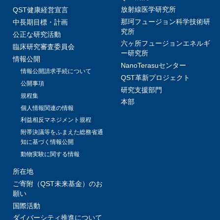
放射線医学研究所
QST健康経営宣言
那珂フュージョン科学技術研
中長期目標・計画
究所
公正な研究活動
六ヶ所フュージョンエネルギ
臨床研究審査委員会
ー研究所
情報公開
NanoTerasuセンター
情報公開請求手続について
QST革新プロジェクト
公開事項
研究支援部門
規程集
本部
個人情報関連の情報
利益相反マネジメント規程
附帯決議等をふまえた総務省通
知に基づく情報公開
動物実験に関する情報
所在地
ご寄附（QST未来基金）のお
願い
国際活動
ダイバーシティ推進について