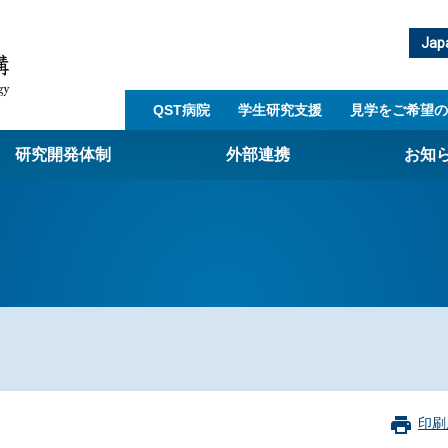
Jap
QST病院
学生研究支援​
見学をご希望の
研究開発体制
外部連携
お知
崎量子技術基盤研究所
西光量子科学研究所
子生命科学研究所
子医科学研究所
ST病院
射線医学研究所
アライアンス事業
印刷