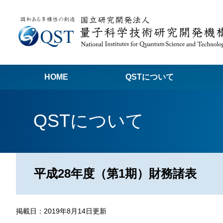
HOME
QSTについて
高
QSTについて
関
量子科学技術でつくる私たちの未来
量
量
平成28年度（第1期）財務諸表
Q
放
掲載日：2019年8月14日更新