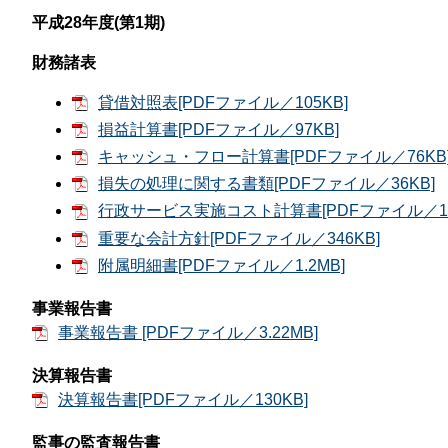
那
平成28年度(第1期)
情報公開請求手続について
六
財務諸表
公開事項
N
貸借対照表[PDFファイル／105KB]
規程集
Q
損益計算書[PDFファイル／97KB]
キャッシュ・フロー計算書[PDFファイル／76KB
個人情報関連の情報
損失の処理に関する書類[PDFファイル／36KB]
利益相反マネジメント規程
本
行政サービス実施コスト計算書[PDFファイル／17
重要な会計方針[PDFファイル／346KB]
附帯決議等をふまえた総務省通知に
附属明細書[PDFファイル／1.2MB]
動物実験に関する情報
事業報告書
事業報告書 [PDFファイル／3.22MB]
決算報告書
決算報告書[PDFファイル／130KB]
監事の監査報告書