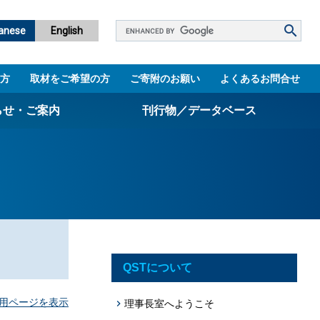
Google
anese
English
カ
ス
方
取材をご希望の方
ご寄附のお願い
よくあるお問合せ
タ
ム
らせ・ご案内
刊行物／データベース
検
索
パンフレット
ニュースレター
設立5周年誌
図書館
QSTについて
技術シーズ集／知財マップ
用ページを表示
理事長室へようこそ