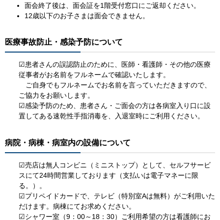
面会終了後は、面会証を1階受付窓口にご返却ください。
12歳以下のお子さまは面会できません。
医療事故防止・感染予防について
☑患者さんの誤認防止のために、医師・看護師・その他の医療
従事者がお名前をフルネームで確認いたします。
ご自身でもフルネームでお名前を言っていただきますので、
ご協力をお願いします。
☑感染予防のため、患者さん・ご面会の方は各病室入り口に設
置してある速乾性手指消毒を、入退室時にご利用ください。
病院・病棟・病室内の設備について
☑売店は無人コンビニ（ミニストップ）として、セルフサービ
スにて24時間営業しております（支払いは電子マネーに限
る。）。
☑プリペイドカードで、テレビ（特別室Aは無料）がご利用いた
だけます。病棟にてお求めください。
☑シャワー室（9：00～18：30）ご利用希望の方は看護師にお