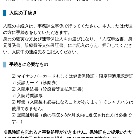
入院の手続き​
入院の手続きは、事務課医事係で行ってください。本人または代理
の方に手続きをしていただきます。
身元の確実な方及び連帯保証人をお選びになり、「入院申込書、身
元引受書、診療費等支払保証書」にご記入のうえ、押印してくださ
い。入院中の連絡先をご記入ください。
手続きに必要なもの
☑ マイナンバーカードもしくは健康保険証・限度額適用認定証
☑ 受診カード（診察券）
☑ 入院申込書（診療費等支払保証書）
☑ 入院時問診票
☑ 印鑑（入院後も必要になることがあります）※シャチハタは
使用できません。
☑ 退院証明書（前の病院を3か月以内に退院された方は必要で
す。）
※保険証を忘れると事務処理ができません。保険証をご提示いただ