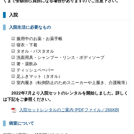
くまで全額自己負担になる場合がありますのでご注意下さい。
入院
入院生活に必要なもの
☑ 服用中のお薬・お薬手帳
☑ 寝衣・下着
☑ タオル・バスタオル
☑ 洗面用具・シャンプー・リンス・ボディソープ
☑ 箸・湯飲み
☑ ティッシュペーパー
☑ 足ふきマット（タオル）
☑ 室内履き（転倒防止のためスニーカーや上履き、介護靴等）
2022年7月より入院セットのレンタルを開始しました。詳しく
は下記をご参照ください。
​
入院セットレンタルのご案内 [PDFファイル／266KB]
病室について