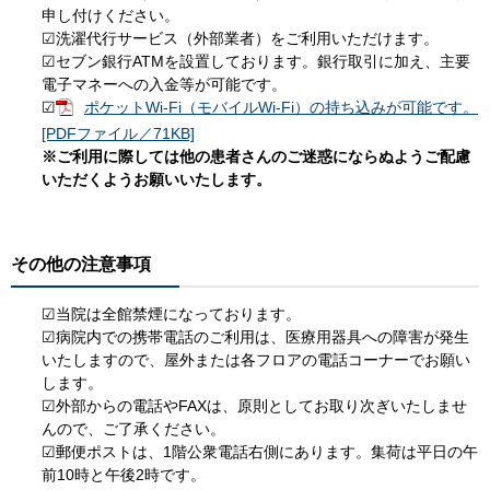
申し付けください。
☑洗濯代行サービス（外部業者）をご利用いただけます。
☑セブン銀行ATMを設置しております。銀行取引に加え、主要
電子マネーへの入金等が可能です。
☑
ポケットWi-Fi（モバイルWi-Fi）の持ち込みが可能です。
[PDFファイル／71KB]
※ご利用に際しては他の患者さんのご迷惑にならぬようご配慮
いただくようお願いいたします。
その他の注意事項
☑当院は全館禁煙になっております。
☑病院内での携帯電話のご利用は、医療用器具への障害が発生
いたしますので、屋外または各フロアの電話コーナーでお願い
します。
☑外部からの電話やFAXは、原則としてお取り次ぎいたしませ
んので、ご了承ください。
☑郵便ポストは、1階公衆電話右側にあります。集荷は平日の午
前10時と午後2時です。