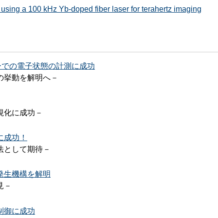
sing a 100 kHz Yb-doped fiber laser for terahertz imaging
ーでの電子状態の計測に成功
の挙動を解明へ－
視化に成功－
に成功！
法として期待－
発生機構を解明
見－
制御に成功