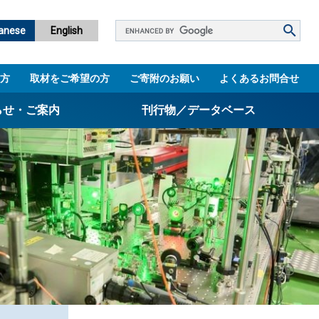
Google
anese
English
カ
ス
方
取材をご希望の方
ご寄附のお願い
よくあるお問合せ
タ
ム
らせ・ご案内
刊行物／データベース
検
索
パンフレット
ニュースレター
設立5周年誌
図書館
技術シーズ集／知財マップ