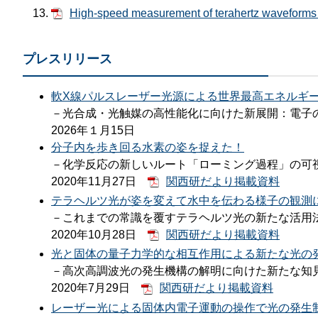
High-speed measurement of terahertz waveforms u
プレスリリース
軟X線パルスレーザー光源による世界最高エネルギ
－光合成・光触媒の高性能化に向けた新展開：電子
​2026年１月15日
分子内を歩き回る水素の姿を捉えた！
－化学反応の新しいルート「ローミング過程」の可
2020年11月27日
関西研だより掲載資料
テラヘルツ光が姿を変えて水中を伝わる様子の観測
－これまでの常識を覆すテラヘルツ光の新たな活用
2020年10月28日
関西研だより掲載資料
光と固体の量子力学的な相互作用による新たな光の
－高次高調波光の発生機構の解明に向けた新たな知
2020年7月29日
関西研だより掲載資料
レーザー光による固体内電子運動の操作で光の発生