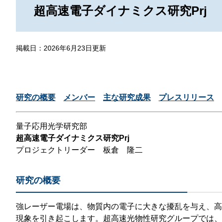
那
超高速電子ダイナミクス研究Prj
情報公開請求手続について
六
公開事項
N
掲載日：2026年6月23日更新
規程集
Q
個人情報関連の情報
研究の概要
メンバー
主な研究成果
プレスリリース
利益相反マネジメント規程
本
附帯決議等をふまえた総務省通知に
量子応用光学研究部
動物実験に関する情報
超高速電子ダイナミクス研究Prj
プロジェクトリーダー 板倉 隆二
研究の概要
強レーザー電場は、物質内の電子に大きな擾乱を与え、高
現象を引き起こします。超高速光物性研究グループでは、