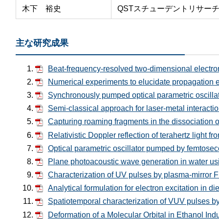
木下 裕史
QSTスチューデントリサー
主な研究成果
Beat-frequency-resolved two-dimensional electron
Numerical experiments to elucidate propagation e
Synchronously pumped optical parametric oscillat
Semi-classical approach for laser-metal interacti
Capturing roaming fragments in the dissociation o
Relativistic Doppler reflection of terahertz light 
Optical parametric oscillator pumped by femtosec
Plane photoacoustic wave generation in water usin
Characterization of UV pulses by plasma-mirror F
Analytical formulation for electron excitation in di
Spatiotemporal characterization of VUV pulses by
Deformation of a Molecular Orbital in Ethanol Ind