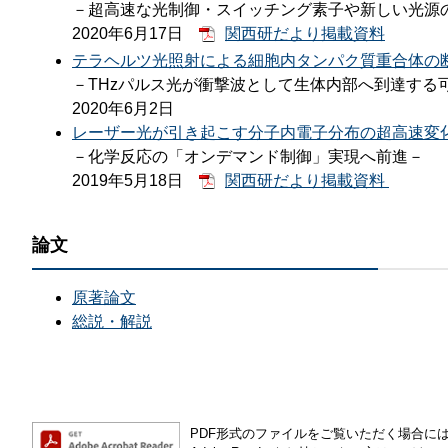
－超高速な光制御・スイッチング素子や新しい光源
2020年6月17日
関西研だより掲載資料
テラヘルツ光照射による細胞内タンパク質重合体の
－THzパルス光が衝撃波として生体内部へ到達する
2020年6月2日
レーザー光が引き起こす分子内電子分布の超高速変
－化学反応の「オンデマンド制御」実現へ前進－
2019年5月18日
関西研だより掲載資料
論文
原著論文
総説・解説
PDF形式のファイルをご覧いただく場合には、Ad