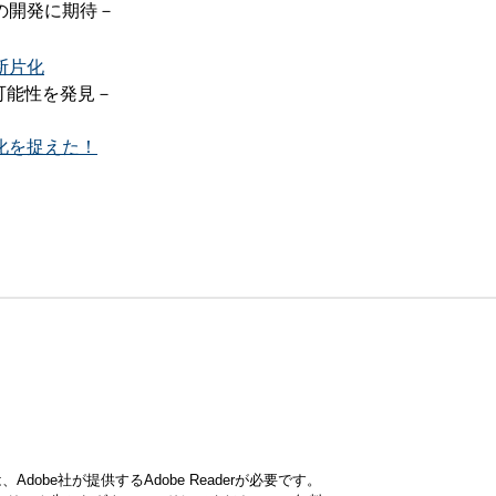
の開発に期待－
断片化
可能性を発見－
化を捉えた！
obe社が提供するAdobe Readerが必要です。