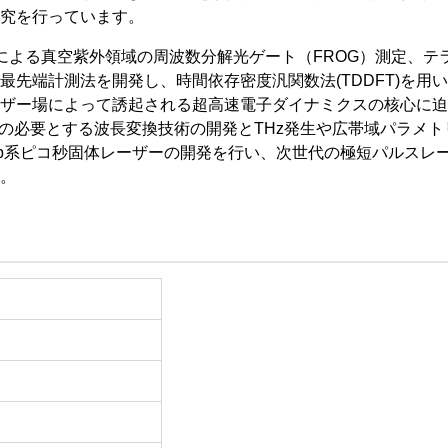
究を行っています。
による真空紫外領域の周波数分解光ゲート（FROG）測定、テ
先端計測法を開発し、時間依存密度汎関数法(TDDFT)を用
ザー場によって誘起される超高速電子ダイナミクスの核心に迫
域の必要とする波長変換技術の開発とTHz発生や広帯域パラメト
b系ピコ秒固体レーザーの開発を行い、次世代の極短パルスレ
。