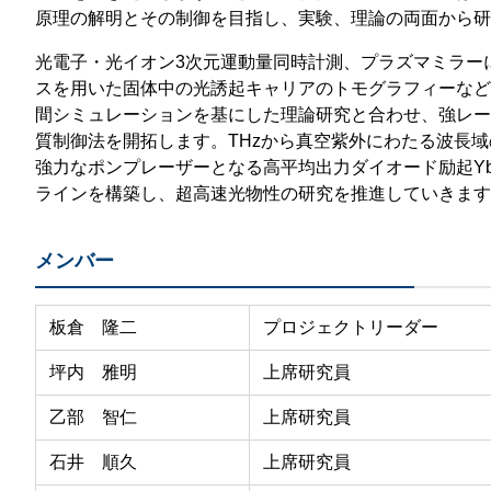
原理の解明とその制御を目指し、実験、理論の両面から研
光電子・光イオン3次元運動量同時計測、プラズマミラー
スを用いた固体中の光誘起キャリアのトモグラフィーなど最
間シミュレーションを基にした理論研究と合わせ、強レー
質制御法を開拓します。THzから真空紫外にわたる波長
強力なポンプレーザーとなる高平均出力ダイオード励起Y
ラインを構築し、超高速光物性の研究を推進していきます
メンバー
板倉 隆二
プロジェクトリーダー
坪内 雅明
上席研究員
乙部 智仁
上席研究員
石井 順久
上席研究員