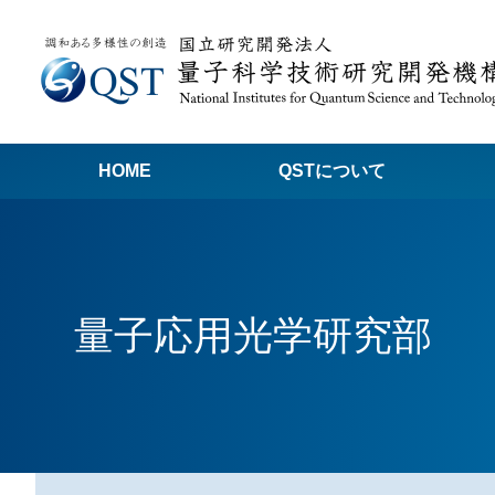
HOME
QSTについて
高
関
量子応用光学研究部
量子科学技術でつくる私たちの未来
量
量
Q
放