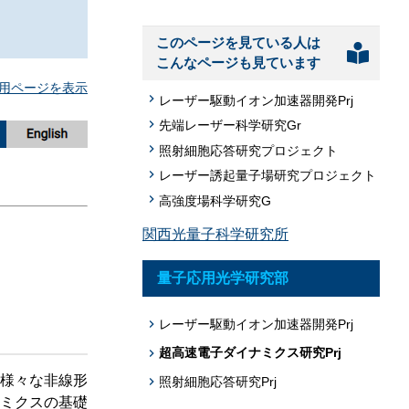
題への応用促
プログラム・データベース成果物一覧
このページを見ている人は
こんなページも見ています
学術機関リポジトリQST-Repository
用ページを表示
レーザー駆動イオン加速器開発Prj
先端レーザー科学研究Gr
照射細胞応答研究プロジェクト
レーザー誘起量子場研究プロジェクト
高強度場科学研究G
関西光量子科学研究所
量子応用光学研究部
レーザー駆動イオン加速器開発Prj
超高速電子ダイナミクス研究Prj
様々な非線形
照射細胞応答研究Prj
ミクスの基礎