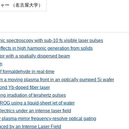
チャー （名古屋大学）
ic spectroscopy with sub-10 fs visible laser pulses
ffects in high harmonic generation from solids
or with a spatially dispersed beam
on
f formaldehyde in real-time
from a moving plasma front in an optically pumped Si wafer
ond Yb-doped fiber laser
g irradiation of terahertz pulses
ROG using a liquid-sheet jet of water
electrics under an intense laser field
 plasma-mirror frequency-resolve optical gating
uced by an Intense Laser Field