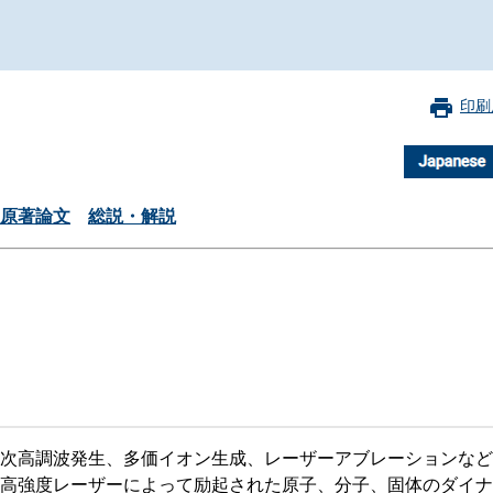
珂フュージョン科学技術研究所
SIP第3期「先進的量子技術基盤の社会課
進」
ヶ所フュージョンエネルギー研究所
BRIDGE量子関連施策
anoTerasuセンター
印刷
ST革新プロジェクト
原著論文
総説・解説
部
基づく情報公開
次高調波発生、多価イオン生成、レーザーアブレーションなど
高強度レーザーによって励起された原子、分子、固体のダイナ