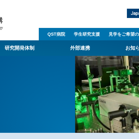
Jap
QST病院
学生研究支援​
見学をご希望の
研究開発体制
外部連携
お知
崎量子技術基盤研究所
西光量子科学研究所
子生命科学研究所
子医科学研究所
ST病院
射線医学研究所
アライアンス事業