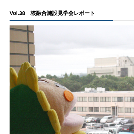
那
Vol.38 核融合施設見学会レポート
情報公開請求手続について
六
公開事項
N
規程集
Q
個人情報関連の情報
利益相反マネジメント規程
本
附帯決議等をふまえた総務省通知に
動物実験に関する情報