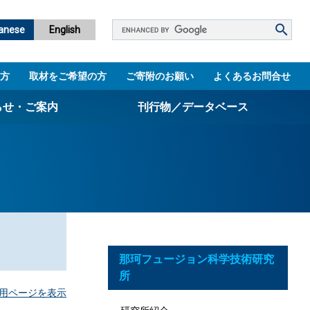
Google
anese
English
カ
ス
方
取材をご希望の方
ご寄附のお願い
よくあるお問合せ
タ
ム
らせ・ご案内
刊行物／データベース
検
索
パンフレット
ニュースレター
設立5周年誌
図書館
那珂フュージョン科学技術研究
技術シーズ集／知財マップ
所
用ページを表示