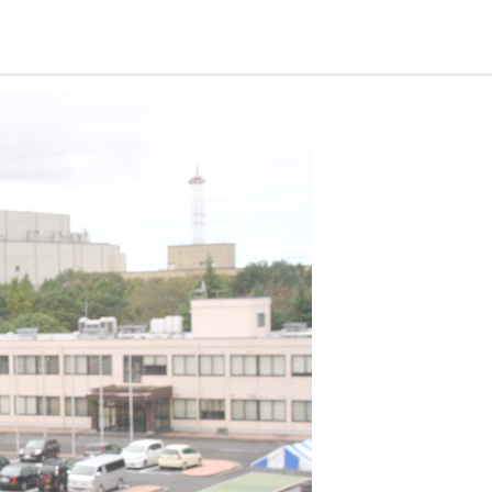
珂フュージョン科学技術研究所
SIP第3期「先進的量子技術基盤の社会課
進」
ヶ所フュージョンエネルギー研究所
BRIDGE量子関連施策
anoTerasuセンター
ST革新プロジェクト
部
基づく情報公開