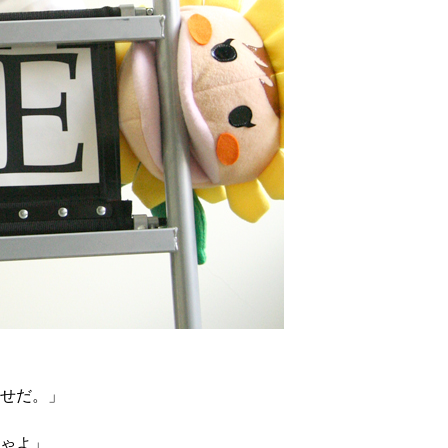
せだ。」
ゃよ」