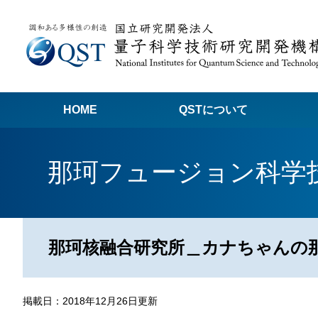
HOME
QSTについて
高
那珂フュージョン科学
関
量子科学技術でつくる私たちの未来
量
量
那珂核融合研究所＿カナちゃんの那
Q
放
掲載日：2018年12月26日更新