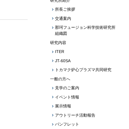
研究所紹介
題への応用促
所長ご挨拶
プログラム・データベース成果物一覧
交通案内
学術機関リポジトリQST-Repository
那珂フュージョン科学技術研究所
組織図
研究内容
ITER
JT-60SA
トカマク炉心プラズマ共同研究
一般の方へ
見学のご案内
イベント情報
展示情報
アウトリーチ活動報告
パンフレット