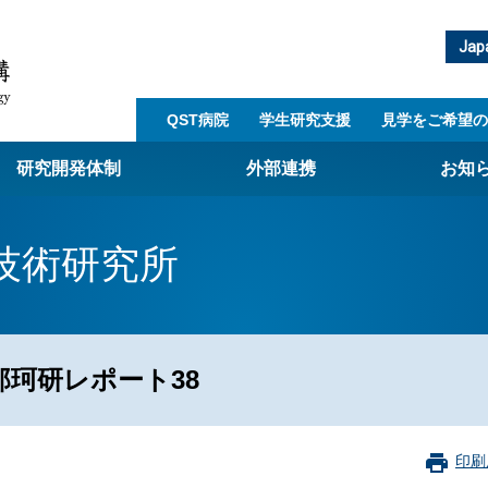
Jap
QST病院
学生研究支援​
見学をご希望の
研究開発体制
外部連携
お知
崎量子技術基盤研究所
技術研究所
西光量子科学研究所
子生命科学研究所
子医科学研究所
珂研レポート38
ST病院
射線医学研究所
アライアンス事業
印刷