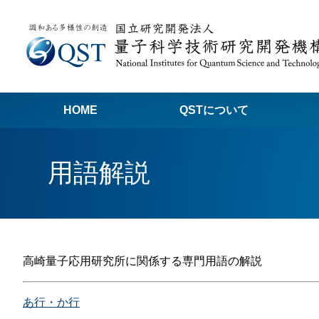
HOME
QSTについて
高
用語解説
関
量子科学技術でつくる私たちの未来
量
量
高崎量子応用研究所に関係する専門用語の解説
Q
放
あ行・か行