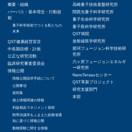
概要・組織
高崎量子技術基盤研究所
パーパス・基本理念・行動規
関西光量子科学研究所
範
量子生命科学研究所
量子科学技術でつくる私たちの
量子医科学研究所
未来
QST病院
放射線医学研究所
QST健康経営宣言
那珂フュージョン科学技術研
中長期目標・計画
究所
公正な研究活動
六ヶ所フュージョンエネルギ
臨床研究審査委員会
ー研究所
情報公開
NanoTerasuセンター
情報公開請求手続について
QST革新プロジェクト
公開事項
研究支援部門
規程集
本部
個人情報関連の情報
利益相反マネジメント規程
附帯決議等をふまえた総務省通
知に基づく情報公開
動物実験に関する情報