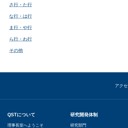
那
さ行・た行
情報公開請求手続について
六
な行・は行
公開事項
N
ま行・や行
規程集
Q
ら行・わ行
個人情報関連の情報
その他
利益相反マネジメント規程
本
附帯決議等をふまえた総務省通知に
動物実験に関する情報
アクセ
QSTについて
研究開発体制
理事長室へようこそ
研究部門