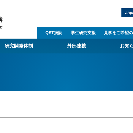
Jap
QST病院
学生研究支援​
見学をご希望の
研究開発体制
外部連携
お知
崎量子技術基盤研究所
西光量子科学研究所
子生命科学研究所
子医科学研究所
ST病院
射線医学研究所
アライアンス事業