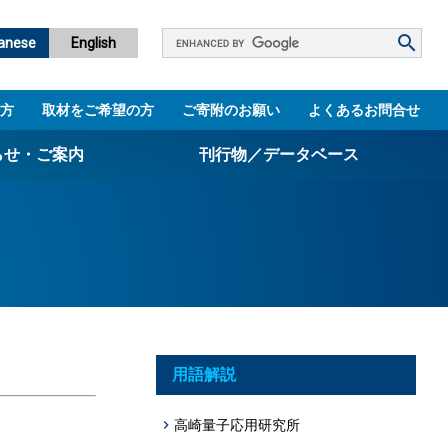
Google
anese
English
カ
ス
方
取材をご希望の方
ご寄附のお願い
よくあるお問合せ
タ
ム
らせ・ご案内
刊行物／データベース
検
索
パンフレット
ニュースレター
設立5周年誌
図書館
用語解説
技術シーズ集／知財マップ
高崎量子応用研究所