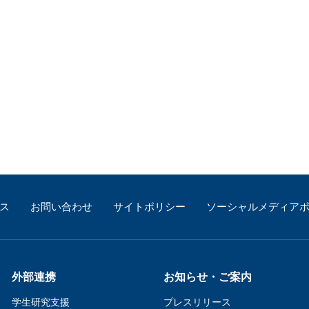
珂フュージョン科学技術研究所
SIP第3期「先進的量子技術基盤の社会課
進」
ヶ所フュージョンエネルギー研究所
BRIDGE量子関連施策
anoTerasuセンター
ST革新プロジェクト
部
基づく情報公開
ス
お問い合わせ
サイトポリシー
ソーシャルメディア
外部連携
お知らせ・ご案内
学生研究支援​
プレスリリース