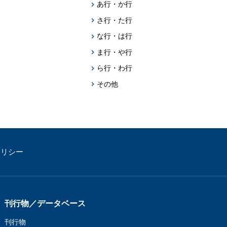
題への応用促
あ行・か行
さ行・た行
プログラム・データベース成果物一覧
な行・は行
学術機関リポジトリQST-Repository
ま行・や行
ら行・わ行
その他
ポリシー
刊行物／データベース
刊行物