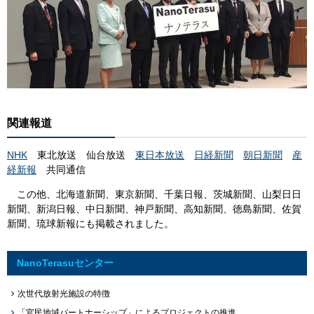
関連報道
NHK
東北放送
仙台放送
東日本放送
日経新聞
朝日新聞
産
経新報
共同通信
この他、北海道新聞、東京新聞、千葉日報、茨城新聞、山梨日日
新聞、新潟日報、中日新聞、神戸新聞、高知新聞、徳島新聞、佐賀
新聞、琉球新報にも掲載されました。
NanoTerasuセンター
次世代放射光施設の特徴
「官民地域パートナーシップ」によるプロジェクトの推進