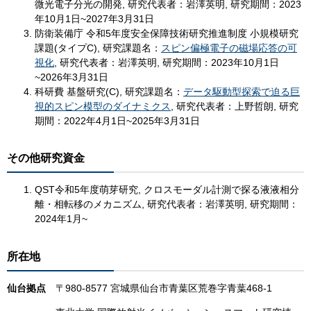
微光電子分光の開発, 研究代表者：岩澤英明, 研究期間：2023
年10月1日~2027年3月31日
防衛装備庁 令和5年度安全保障技術研究推進制度 小規模研究
課題(タイプC), 研究課題名：
スピン偏極電子の磁場応答の可
視化
, 研究代表者：岩澤英明, 研究期間：2023年10月1日
~2026年3月31日
科研費 基盤研究(C), 研究課題名：
データ駆動型探索で迫る巨
視的スピン模型のダイナミクス
, 研究代表者：上野哲朗, 研究
期間：2022年4月1日~2025年3月31日
その他研究資金
QST令和5年度萌芽研究, クロスモーダル計測で探る液液相分
離・相転移のメカニズム, 研究代表者：岩澤英明, 研究期間：
2024年1月~
所在地
仙台拠点
〒980-8577 宮城県仙台市青葉区荒巻字青葉468-1