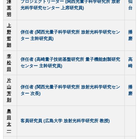
澤
プロジェクトリーダー (関西光量子科学研究所 放射
仙
英
光科学研究センター 上席研究員)
台
明
上
野
併任者
(関西光量子科学研究所 放射光科学研究セン
播
哲
ター 主幹研究員)
磨
朗
李
併任者
(高崎量子技術基盤研究所 量子機能創製研究
高
松
センター 主幹研究員)
崎
田
片
山
併任者
(関西光量子科学研究所 放射光科学研究セン
播
芳
ター 次長)
磨
則
奥
田
客員研究員
(広島大学 放射光科学研究所 教授)
太
一