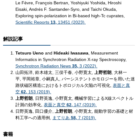
Le Fèvre, François Bertran, Yoshiyuki Yoshida, Hiroshi
Eisaki, Andrés F. Santander-Syro, and Taichi Okuda,
Exploring spin-polarization in Bi-based high-Tc cuprates,
Scientific Reports
13,
13451 (2023).
解説記事
Tetsuro Ueno
and
Hideaki Iwasawa
, Measurement
Informatics in Synchrotron Radiation X-ray Spectroscopy,
Synchrotron Radiation News
35,
3 (2022).
山田拓洋, 鈴木雄太, 三俣千春, 小野寛太,
上野哲朗
, 大林一
平, 平岡裕章, 小嗣真人, パーシステントホモロジーを用いた迷
路状磁区構造におけるトポロジカル欠陥の可視化,
表面と真
空
62,
153 (2019).
上野哲朗
, 日野英逸, 小野寛太, 機械学習によるX線スペクトル
計測の効率化,
表面と真空
62,
147 (2019).
日野英逸, 田口優介,
上野哲朗
, 小野寛太, 能動学習の基礎と材
料工学への適用例,
まてりあ
58,
7 (2019).
書籍