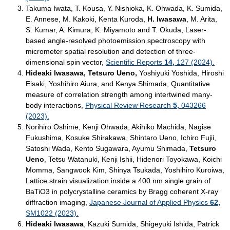
​Takuma Iwata, T. Kousa, Y. Nishioka, K. Ohwada, K. Sumida,
E. Annese, M. Kakoki, Kenta Kuroda,
H. Iwasawa
, M. Arita,
S. Kumar, A. Kimura, K. Miyamoto and T. Okuda, Laser-
based angle-resolved photoemission spectroscopy with
micrometer spatial resolution and detection of three-
dimensional spin vector,
Scientific Reports
14,
127 (2024).
Hideaki Iwasawa, Tetsuro Ueno,
Yoshiyuki Yoshida, Hiroshi
Eisaki, Yoshihiro Aiura, and Kenya Shimada, Quantitative
measure of correlation strength among intertwined many-
body interactions,
Physical Review Research
5,
043266
(2023).
Norihiro Oshime, Kenji Ohwada, Akihiko Machida, Nagise
Fukushima, Kosuke Shirakawa, Shintaro Ueno, Ichiro Fujii,
Satoshi Wada, Kento Sugawara, Ayumu Shimada,
Tetsuro
Ueno
, Tetsu Watanuki, Kenji Ishii, Hidenori Toyokawa, Koichi
Momma, Sangwook Kim, Shinya Tsukada, Yoshihiro Kuroiwa,
Lattice strain visualization inside a 400 nm single grain of
BaTiO3 in polycrystalline ceramics by Bragg coherent X-ray
diffraction imaging,
Japanese Journal of Applied Physics
62,
SM1022 (2023).
Hideaki Iwasawa
, Kazuki Sumida, Shigeyuki Ishida, Patrick