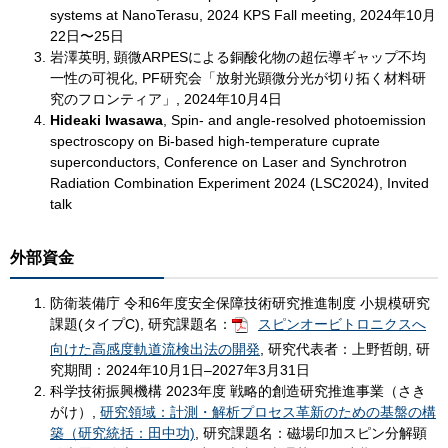
systems at NanoTerasu, 2024 KPS Fall meeting, 2024年10月
22日〜25日
岩澤英明, 顕微ARPESによる銅酸化物の超伝導ギャップ不均
一性の可視化, PF研究会「放射光顕微分光が切り拓く材料研
究のフロンティア」, 2024年10月4日
Hideaki Iwasawa
, Spin- and angle-resolved photoemission
spectroscopy on Bi-based high-temperature cuprate
superconductors, Conference on Laser and Synchrotron
Radiation Combination Experiment 2024 (LSC2024), Invited
talk
外部資金
防衛装備庁 令和6年度安全保障技術研究推進制度 小規模研究
課題(タイプC), 研究課題名：
スピンオービトロニクスへ
向けた高感度軌道流検出法の開発
, 研究代表者：上野哲朗, 研
究期間：2024年10月1日–2027年3月31日
科学技術振興機構 2023年度 戦略的創造研究推進事業（さき
がけ）,
研究領域：計測・解析プロセス革新のための基盤の構
築（研究統括：田中功)
, 研究課題名：磁場印加スピン分解顕