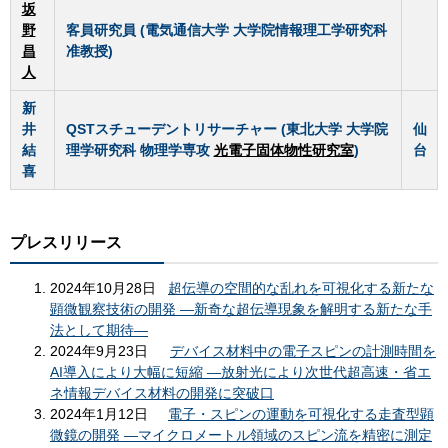
坂
野
客員研究員
(電気通信大学 大学院情報理工学研究科
昌
准教授)
人
新
井
QSTスチューデントリサーチャー
(東北大学 大学院
仙
結
理学研究科 物理学専攻
光電子固体物性研究室
)
台
喜
プレスリリース
2024年10月28日
超伝導の空間的な乱れを可視化する新たな
顕微観察技術の開発 ―新奇な超伝導現象を解明する新たな手
法として期待―
2024年9月23日
デバイス材料中の電子スピンの計測時間を
AI導入により大幅に短縮
―
放射光により次世代超高速・省エ
ネ情報デバイス材料の開発に突破口
2024年1月12日
電子・スピンの運動を可視化する走査型顕
微鏡の開発 ―マイクロメートル領域のスピン流を精密に測定