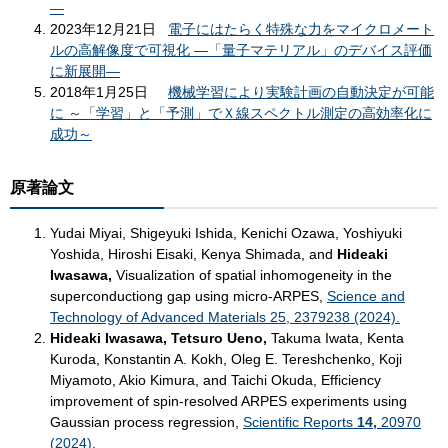
―
2023年12月21日
電子にはたらく特殊な力をマイクロメート
ルの高解像度で可視化 ―「量子マテリアル」のデバイス評価
に新展開―
2018年1月25日
機械学習により実験計画の自動決定が可能
に ～「学習」と「予測」でＸ線スペクトル測定の高効率化に
成功～
原著論文
​Yudai Miyai, Shigeyuki Ishida, Kenichi Ozawa, Yoshiyuki
Yoshida, Hiroshi Eisaki, Kenya Shimada, and
Hideaki
Iwasawa,
Visualization of spatial inhomogeneity in the
superconductiong gap using micro-ARPES,
Science and
Technology of Advanced Materials 25, 2379238 (2024).
Hideaki Iwasawa, Tetsuro Ueno,
Takuma Iwata, Kenta
Kuroda, Konstantin A. Kokh, Oleg E. Tereshchenko, Koji
Miyamoto, Akio Kimura, and Taichi Okuda, Efficiency
improvement of spin-resolved ARPES experiments using
Gaussian process regression,
Scientific Reports
14,
20970
(2024).