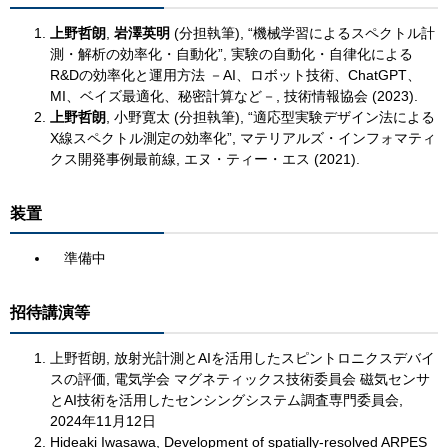
上野哲朗
,
岩澤英明
(分担執筆), “機械学習によるスペクトル計
測・解析の効率化・自動化”, 実験の自動化・自律化による
R&Dの効率化と運用方法 －AI、ロボット技術、ChatGPT、
MI、ベイズ最適化、秘密計算など－, 技術情報協会 (2023).
上野哲朗
, 小野寛太 (分担執筆), “適応型実験デザイン法による
X線スペクトル測定の効率化”, マテリアルズ・インフォマティ
クス開発事例最前線, エヌ・ティー・エス (2021).
装置
準備中
招待講演等
​上野哲朗, 放射光計測とAIを活用したスピントロニクスデバイ
スの評価, 電気学会 マグネティックス技術委員会 磁気センサ
とAI技術を活用したセンシングシステム調査専門委員会,
2024年11月12日
Hideaki Iwasawa, Development of spatially-resolved ARPES