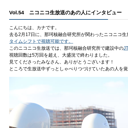
那
Vol.54 ニコニコ生放送のあの人にインタビュー
情報公開請求手続について
六
公開事項
N
こんにちは、カナです。
去る2月17日に、那珂核融合研究所が関わったニコニコ
規程集
Q
タイムシフトで視聴可能です。
個人情報関連の情報
このニコニコ生放送では、那珂核融合研究所で建設中の
J
視聴回数は5万回を超え、大盛況で終わりました。
利益相反マネジメント規程
本
見てくださったみなさん、ありがとうございます！
附帯決議等をふまえた総務省通知に
ところで生放送中ずっとしゃべりつづけていたあの人を覚
動物実験に関する情報