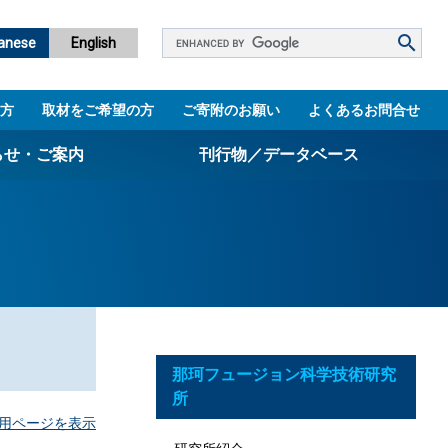
Google
anese
English
カ
ス
方
取材をご希望の方
ご寄附のお願い
よくあるお問合せ
タ
ム
らせ・ご案内
刊行物／データベース
検
索
パンフレット
ニュースレター
設立5周年誌
図書館
那珂フュージョン科学技術研究
技術シーズ集／知財マップ
所
用ページを表示