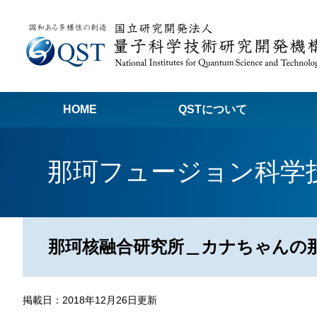
HOME
QSTについて
高
那珂フュージョン科学
関
量子科学技術でつくる私たちの未来
量
量
那珂核融合研究所＿カナちゃんの那
Q
放
掲載日：2018年12月26日更新