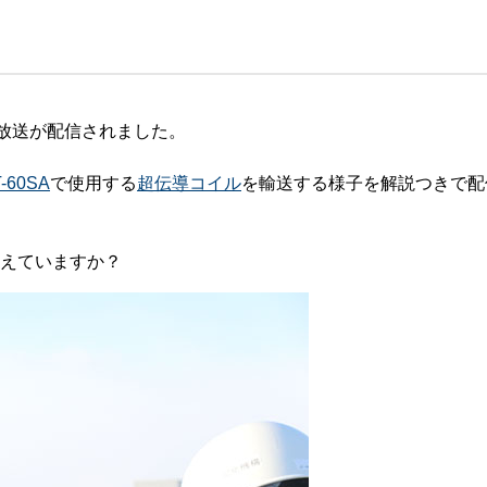
珂フュージョン科学技術研究所
SIP第3期「先進的量子技術基盤の社会課
進」
ヶ所フュージョンエネルギー研究所
BRIDGE量子関連施策
anoTerasuセンター
生放送が配信されました。
ST革新プロジェクト
T-60SA
で使用する
超伝導コイル
を輸送する様子を解説つきで配
部
基づく情報公開
えていますか？