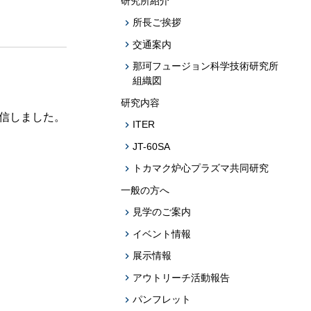
研究所紹介
題への応用促
所長ご挨拶
プログラム・データベース成果物一覧
交通案内
学術機関リポジトリQST-Repository
那珂フュージョン科学技術研究所
組織図
研究内容
信しました。
ITER
JT-60SA
トカマク炉心プラズマ共同研究
一般の方へ
見学のご案内
イベント情報
展示情報
アウトリーチ活動報告
パンフレット