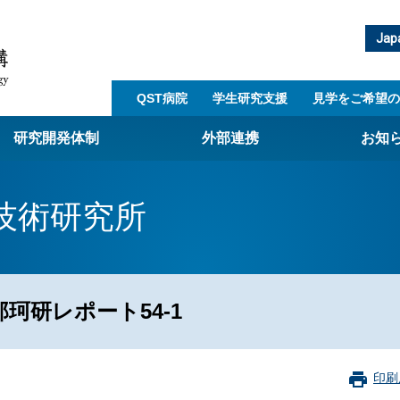
Jap
QST病院
学生研究支援​
見学をご希望の
研究開発体制
外部連携
お知
崎量子技術基盤研究所
技術研究所
西光量子科学研究所
子生命科学研究所
子医科学研究所
珂研レポート54-1
ST病院
射線医学研究所
アライアンス事業
印刷