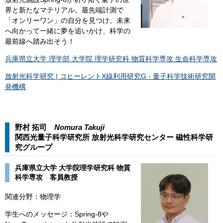
界と新たなマテリアル。最先端計測で
「オンリーワン」の自分を見つけ、未来
へ向かって一緒に夢を追いかけ、科学の
最前線へ踏み出そう！​
兵庫県立大学 理学部 大学院 理学研究科 物質科学専攻 生命科学専攻
放射光科学研究 | コヒーレントX線利用研究G - 量子科学技術研究開
発機構
野村 拓司
Nomura Takuji​​
関西光量子科学研究所 放射光科学研究センター 磁性科学研
究グループ​
兵庫県立大学 大学院理学研究科 物質
科学専攻 客員教授
関連分野：物理学
学生へのメッセージ：​​Spring-8や