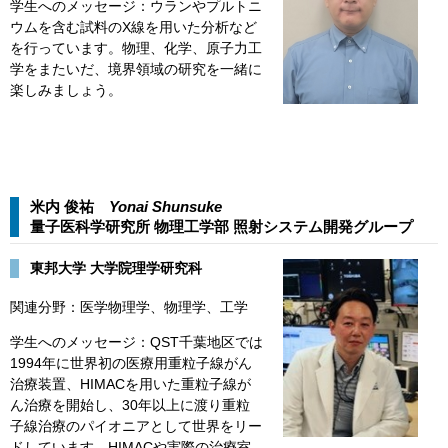
学生へのメッセージ：ウランやプルトニ
ウムを含む試料のX線を用いた分析など
を行っています。物理、化学、原子力工
学をまたいだ、境界領域の研究を一緒に
楽しみましょう。
米内 俊祐
Yonai Shunsuke​​
量子医科学研究所 物理工学部 照射システム開発グループ​
東邦大学 大学院理学研究科
関連分野：医学物理学、物理学、工学
学生へのメッセージ：QST千葉地区では
1994年に世界初の医療用重粒子線がん
治療装置、HIMACを用いた重粒子線が
ん治療を開始し、30年以上に渡り重粒
子線治療のパイオニアとして世界をリー
ドしています。HIMACや実際の治療室