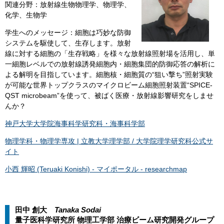
関連分野：放射線生物物理学、物理学、
化学、生物学
学生へのメッセージ：細胞は巧妙な防御
システムを駆使して、生存します。放射
線に対する細胞の「生存戦略」を様々な放射線照射場を活用し、単
一細胞レベルでの放射線誘発細胞内・細胞集団的防御応答の解析に
よる解明を目指しています。細胞核・細胞質の“狙い撃ち”照射実験
が可能な世界トップクラスのマイクロビーム細胞照射装置“SPICE-
QST microbeam”を使って、被ばく医療・放射線影響研究をしませ
んか？
神戸大学大学院海事科学研究科・海事科学部
物理学科・物理学専攻 | 立教大学理学部 / 大学院理学研究科公式サ
イト
小西 輝昭 (Teruaki Konishi) - マイポータル - researchmap
田中 創大
Tanaka Sodai​​
量子医科学研究所 物理工学部 治療ビーム研究開発グループ​