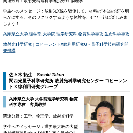
関連分野：放射光構造科学連携分野 物理学
学生へのメッセージ：放射光X線を駆使して、材料の“本当の姿”を明
らかにする。そのワクワクするような体験を、ぜひ一緒に楽しみま
しょう！
兵庫県立大学 理学部 大学院 理学研究科 物質科学専攻 生命科学専攻
放射光科学研究 | コヒーレントX線利用研究G - 量子科学技術研究開
発機構
佐々木 拓生
Sasaki Takuo​​
関西光量子科学研究所 放射光科学研究センター コヒーレン
トＸ線利用研究グループ​
兵庫県立大学 大学院理学研究科 物質
科学専攻 客員教授
関連分野：工学、物理学、放射光科学
学生へのメッセージ：​世界最大級の大型
放射光施設Spring-8が切り拓く量子の世