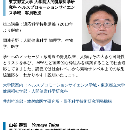
​​東京都立大学 大学院人間健康科学研
究科 ヘルスプロモーションサイエン
ス学域 客員教授
担当講義：適応科学特別講義（2010年
より継続）
関連分野：人間健康科学 物理学、生物
学、医学
学生へのメッセージ：放射線の発見以来、人類はその大きな可能性
とリスクを学び、IAEAなど国際的な枠組みを構築することで社会適
応してきました。講義では社会レベルから素粒子レベルまでの放射
線適応を、わかりやすく説明いたします。
大学院案内 :: ヘルスプロモーションサイエンス学域 - 東京都立大学
健康福祉学部・人間健康科学研究科
共創推進部 - 放射線医学研究所 - 量子科学技術研究開発機構
山谷 泰賀
Yamaya Taiga​​