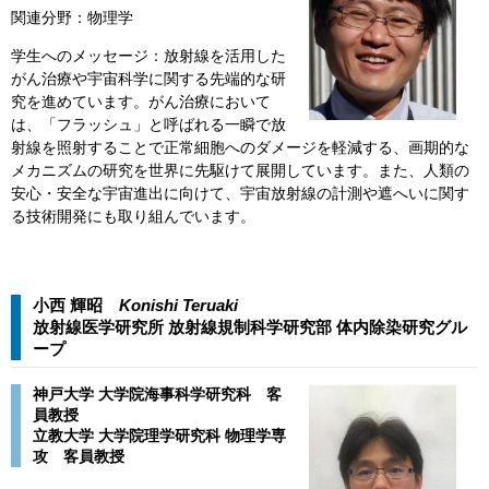
関連分野：物理学
学生へのメッセージ：放射線を活用した
がん治療や宇宙科学に関する先端的な研
究を進めています。がん治療において
は、「フラッシュ」と呼ばれる一瞬で放
射線を照射することで正常細胞へのダメージを軽減する、画期的な
メカニズムの研究を世界に先駆けて展開しています。また、人類の
安心・安全な宇宙進出に向けて、宇宙放射線の計測や遮へいに関す
る技術開発にも取り組んでいます。
小西 輝昭
Konishi Teruaki
放射線医学研究所 放射線規制科学研究部 体内除染研究グル
ープ​
​​神戸大学 大学院海事科学研究科 客
員教授
​​立教大学 大学院理学研究科 物理学専
攻 客員教授