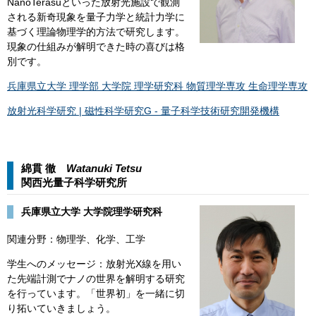
NanoTerasuといった放射光施設で観測
される新奇現象を量子力学と統計力学に
基づく理論物理学的方法で研究します。
現象の仕組みが解明できた時の喜びは格
別です。
兵庫県立大学 理学部 大学院 理学研究科 物質理学専攻 生命理学専攻
放射光科学研究 | 磁性科学研究G - 量子科学技術研究開発機構
綿貫 徹
Watanuki Tetsu
関西光量子科学研究所 ​​
兵庫県立大学 大学院理学研究科
関連分野：物理学、化学、工学​
学生へのメッセージ：​​放射光X線を用い
た先端計測でナノの世界を解明する研究
を行っています。「世界初」を一緒に切
り拓いていきましょう。