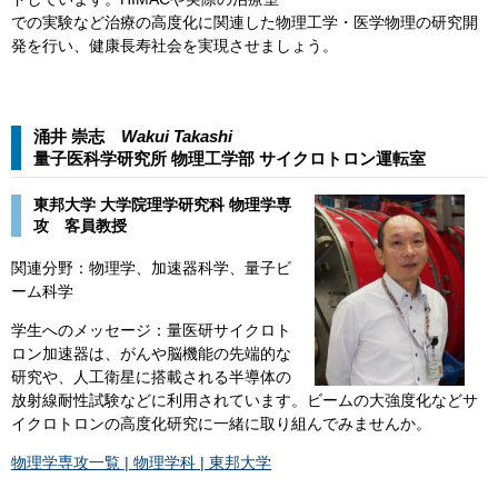
での実験など治療の高度化に関連した物理工学・医学物理の研究開
発を行い、健康長寿社会を実現させましょう。
涌井 崇志
Wakui Takashi​​
量子医科学研究所 物理工学部 サイクロトロン運転室​
東邦大学 大学院理学研究科 物理学専
攻 客員教授
関連分野：物理学、加速器科学、量子ビ
ーム科学
学生へのメッセージ：​量医研サイクロト
ロン加速器は、がんや脳機能の先端的な
研究や、人工衛星に搭載される半導体の
放射線耐性試験などに利用されています。ビームの大強度化などサ
イクロトロンの高度化研究に一緒に取り組んでみませんか。
物理学専攻一覧 | 物理学科 | 東邦大学