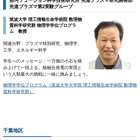
那珂フュージョン科学技術研究所 先進プラズマ研究開発部
先進プラズマ第2実験グループ​​
筑波大学 理工情報生命学術院 数理物
質科学研究群 物理学学位プログラ
ム 教授
関連分野：プラズマ特別研究、物理学、
工学、エネルギー科学
​学生へのメッセージ：一万個の小石を積
み上げて一段上る。核融合発電の実現と
いう人類最大の挑戦に一緒に挑みましょう。
物理学学位プログラム（筑波大学大学院 理工情報生命学術院 数理物
質科学研究群）
千葉地区