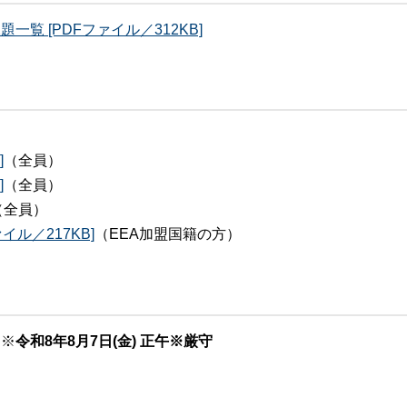
覧 [PDFファイル／312KB]
]
（全員）​
]
（全員）​
（全員）​
ル／217KB]
（EEA加盟国籍の方）
 ※
令和8年8月7日(金) 正午※厳守