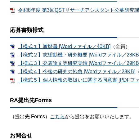
令和8年度 第3回QSTリサーチアシスタント公募研究課題一
応募書類様式
【様式１】履歴書 [Wordファイル／40KB]
（全員）
【様式２】志望動機・研究概要 [Wordファイル／28KB
【様式３】発表論文等研究実績 [Wordファイル／29KB
【様式４】今後の研究の抱負 [Wordファイル／28KB]
【様式５】個人情報の取扱いに関する同意書 [PDFファイ
RA提出先Forms
（提出先 Forms）
こちら
から提出をお願いいたします。
お問合せ