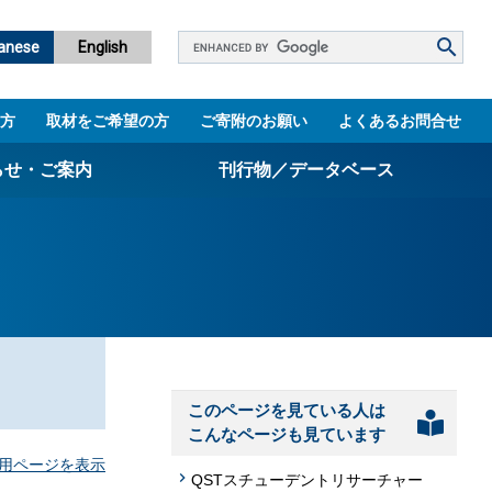
Google
anese
English
カ
ス
方
取材をご希望の方
ご寄附のお願い
よくあるお問合せ
タ
ム
らせ・ご案内
刊行物／データベース
検
索
パンフレット
ニュースレター
設立5周年誌
図書館
このページを見ている人は
技術シーズ集／知財マップ
こんなページも見ています
用ページを表示
QSTスチューデントリサーチャー