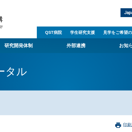
Jap
QST病院
学生研究支援​
見学をご希望の
研究開発体制
外部連携
お知
崎量子技術基盤研究所
ータル
西光量子科学研究所
子生命科学研究所
子医科学研究所
ST病院
射線医学研究所
アライアンス事業
印刷