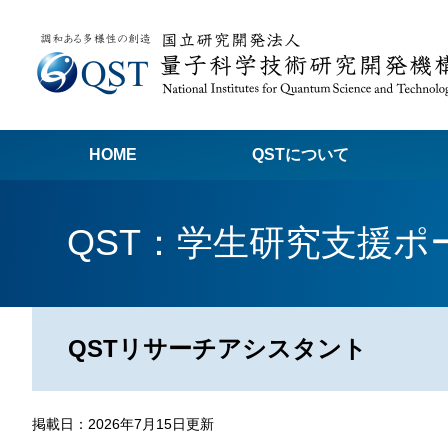
HOME
QSTについて
高
QST：学生研究支援ポ
関
量子科学技術でつくる私たちの未来
量
量
QSTリサーチアシスタント
Q
放
掲載日：2026年7月15日更新