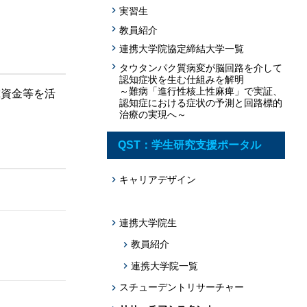
題への応用促
実習生
プログラム・データベース成果物一覧
教員紹介
連携大学院協定締結大学一覧
学術機関リポジトリQST-Repository
タウタンパク質病変が脳回路を介して
認知症状を生む仕組みを解明
～難病「進行性核上性麻痺」で実証、
究資金等を活
認知症における症状の予測と回路標的
治療の実現へ～
QST：学生研究支援ポータル
キャリアデザイン
連携大学院生
教員紹介
連携大学院一覧
スチューデントリサーチャー