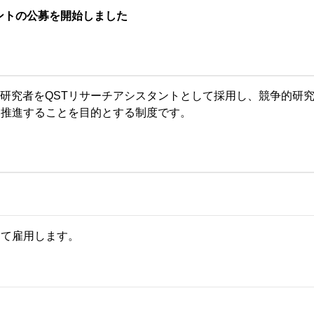
珂フュージョン科学技術研究所
SIP第3期「先進的量子技術基盤の社会課
進」
タントの公募を開始しました
ヶ所フュージョンエネルギー研究所
BRIDGE量子関連施策
anoTerasuセンター
ST革新プロジェクト
研究者をQSTリサーチアシスタントとして採用し、競争的研
に推進することを目的とする制度です。
部
基づく情報公開
して雇用します。