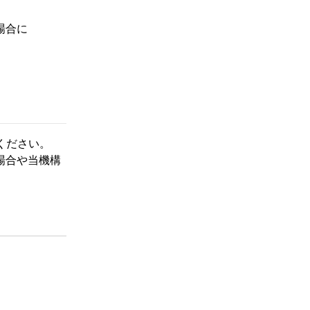
場合に
ください。
場合や当機構