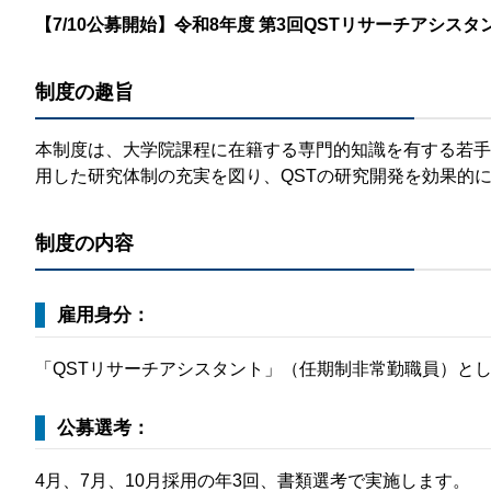
那
【7/10公募開始】令和8年度 第3回QSTリサーチアシス
情報公開請求手続について
六
制度の趣旨
公開事項
N
規程集
Q
本制度は、大学院課程に在籍する専門的知識を有する若手
用した研究体制の充実を図り、QSTの研究開発を効果的
個人情報関連の情報
利益相反マネジメント規程
本
制度の内容
附帯決議等をふまえた総務省通知に
動物実験に関する情報
​雇用身分：
「QSTリサーチアシスタント」（任期制非常勤職員）と
​公募選考：
4月、7月、10月採用の年3回、書類選考で実施します。