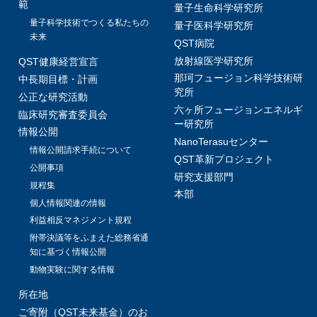
範
量子生命科学研究所
量子科学技術でつくる私たちの
量子医科学研究所
未来
QST病院
放射線医学研究所
QST健康経営宣言
那珂フュージョン科学技術研
中長期目標・計画
究所
公正な研究活動
六ヶ所フュージョンエネルギ
臨床研究審査委員会
ー研究所
情報公開
NanoTerasuセンター
情報公開請求手続について
QST革新プロジェクト
公開事項
研究支援部門
規程集
本部
個人情報関連の情報
利益相反マネジメント規程
附帯決議等をふまえた総務省通
知に基づく情報公開
動物実験に関する情報
所在地
ご寄附（QST未来基金）のお