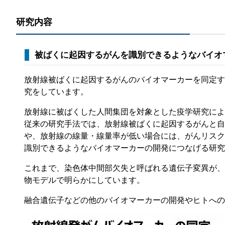
那
研究内容
情報公開請求手続について
六
公開事項
N
被ばくに起因するがんを識別できるようなバイオ
規程集
Q
放射線被ばくに起因するがんのバイオマーカーを同定す
個人情報関連の情報
究をしています。
利益相反マネジメント規程
本
放射線に被ばくした人間集団を対象とした疫学研究によ
附帯決議等をふまえた総務省通知に
従来の研究手法では、放射線被ばくに起因するがんと自
や、放射線の線量・線量率が低い場合には、がんリスク
動物実験に関する情報
識別できるようなバイオマーカーの開発につなげる研究
これまで、染色体中間部欠失と呼ばれる遺伝子変異が、
物モデルで明らかにしています。
融合遺伝子などの他のバイオマーカーの開発やヒトへの