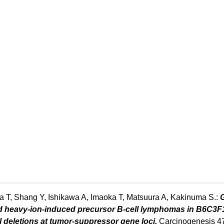
 T, Shang Y, Ishikawa A, Imaoka T, Matsuura A, Kakinuma S.:
nd heavy-ion-induced precursor B-cell lymphomas in B6C3F
 deletions at tumor-suppressor gene loci.
Carcinogenesis 4