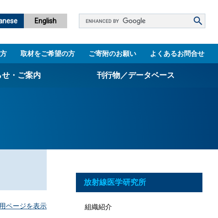
Google
anese
English
カ
ス
方
取材をご希望の方
ご寄附のお願い
よくあるお問合せ
タ
ム
らせ・ご案内
刊行物／データベース
検
索
パンフレット
ニュースレター
設立5周年誌
図書館
放射線医学研究所
技術シーズ集／知財マップ
用ページを表示
組織紹介