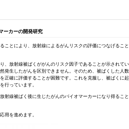
珂フュージョン科学技術研究所
SIP第3期「先進的量子技術基盤の社会課
進」
ヶ所フュージョンエネルギー研究所
BRIDGE量子関連施策
anoTerasuセンター
マーカーの開発研究
ST革新プロジェクト
ることにより、放射線によるがんリスクの評価につなげること
部
り、放射線被ばくががんのリスク因子であることが示されてい
基づく情報公開
然発生したがんを区別できません。そのため、被ばくした人数
を正確に評価することが困難です。これを克服し、被ばくに起
を行っています。
放射線被ばく後に生じたがんのバイオマーカーになり得ること
応用を進めます。