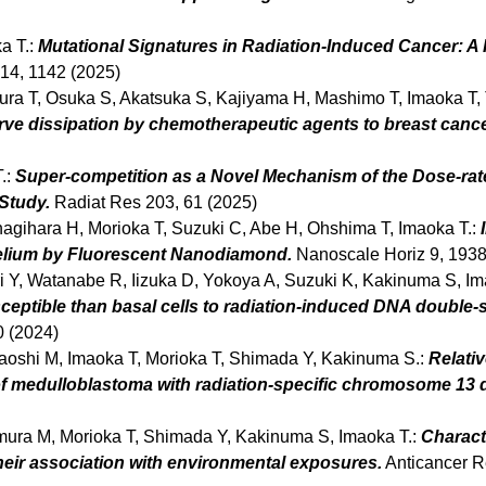
a T.:
Mutational Signatures in Radiation-Induced Cancer: A
14, 1142 (2025)
ra T, Osuka S, Akatsuka S, Kajiyama H, Mashimo T, Imaoka T, 
serve dissipation by chemotherapeutic agents to breast cance
.:
Super-competition as a Novel Mechanism of the Dose-rate
Study.
Radiat Res 203, 61 (2025)
agihara H, Morioka T, Suzuki C, Abe H, Ohshima T, Imaoka T.:
elium by Fluorescent Nanodiamond.
Nanoscale Horiz 9, 1938
i Y, Watanabe R, Iizuka D, Yokoya A, Suzuki K, Kakinuma S, Im
ceptible than basal cells to radiation-induced DNA double-
0 (2024)
oshi M, Imaoka T, Morioka T, Shimada Y, Kakinuma S.:
Relativ
of medulloblastoma with radiation-specific chromosome 13 d
imura M, Morioka T, Shimada Y, Kakinuma S, Imaoka T.:
Charact
eir association with environmental exposures.
Anticancer R