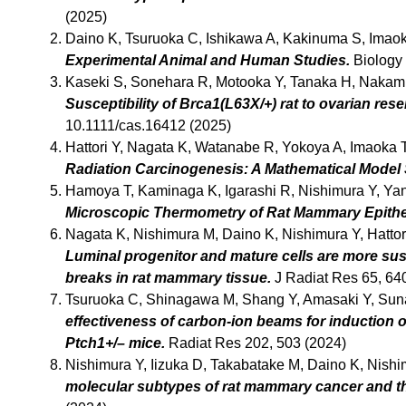
(2025)
Daino K, Tsuruoka C, Ishikawa A, Kakinuma S, Imaok
Experimental Animal and Human Studies.
Biology 
Kaseki S, Sonehara R, Motooka Y, Tanaka H, Nakamu
Susceptibility of Brca1(L63X/+) rat to ovarian re
10.1111/cas.16412 (2025)
Hattori Y, Nagata K, Watanabe R, Yokoya A, Imaoka T
Radiation Carcinogenesis: A Mathematical Model 
Hamoya T, Kaminaga K, Igarashi R, Nishimura Y, Yan
Microscopic Thermometry of Rat Mammary Epith
Nagata K, Nishimura M, Daino K, Nishimura Y, Hattor
Luminal progenitor and mature cells are more sus
breaks in rat mammary tissue.
J Radiat Res 65, 64
Tsuruoka C, Shinagawa M, Shang Y, Amasaki Y, Suna
effectiveness of carbon-ion beams for induction 
Ptch1+/– mice.
Radiat Res 202, 503 (2024)
Nishimura Y, Iizuka D, Takabatake M, Daino K, Nish
molecular subtypes of rat mammary cancer and th