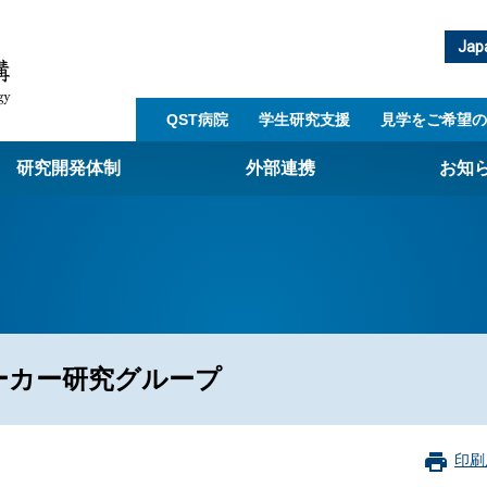
Jap
QST病院
学生研究支援​
見学をご希望の
研究開発体制
外部連携
お知
崎量子技術基盤研究所
西光量子科学研究所
子生命科学研究所
子医科学研究所
ーカー研究グループ
ST病院
射線医学研究所
アライアンス事業
印刷