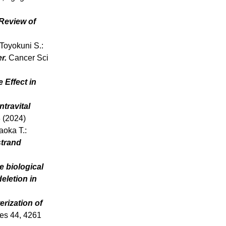
 Review of
Toyokuni S.:
r.
Cancer Sci
 Effect in
Intravital
 (2024)
aoka T.:
strand
e biological
eletion in
erization of
es 44, 4261