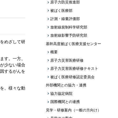
題への応用促
原子力防災推進部
被ばく医療部
プログラム・データベース成果物一覧
計測・線量評価部
学術機関リポジトリQST-Repository
放射線規制科学研究部
放射線影響予防研究部
をめざして研
基幹高度被ばく医療支援センター
概要
ます。一方、
原子力災害医療研修
が少ない場合
原子力災害医療研修テキスト
因するがんを
被ばく医療研修認定委員会
外部機関との協力・連携
を、様々な動
協力協定病院
国際機関との連携
見学・研修案内（一般の方向け）