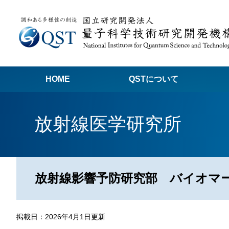
HOME
QSTについて
高
放射線医学研究所
関
量子科学技術でつくる私たちの未来
量
量
放射線影響予防研究部 バイオマ
Q
放
掲載日：2026年4月1日更新