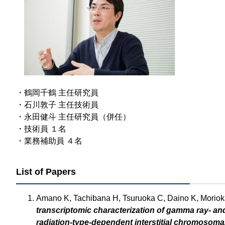
・鶴岡千鶴 主任研究員
・石川敦子 主任技術員
・永田健斗 主任研究員（併任）
・技術員 １名
・業務補助員 ４名​
List of Papers
Amano K, Tachibana H, Tsuruoka C, Daino K, Morioka
transcriptomic characterization of gamma ray- a
radiation-type-dependent interstitial chromosomal