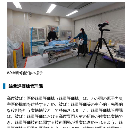
Web研修配信の様子
線量評価棟管理課
高度被ばく医療線量評価棟（線量評価棟）は、わが国の原子力災
害医療機能を維持するため、被ばく線量評価等の中心的・先導的
な役割を担う実施施設として整備されました。線量評価棟管理課
は、被ばく線量評価における高度専門人材の研修が確実に実施で
き、線量評価技術に関する技術開発が着実に進められるよう、線