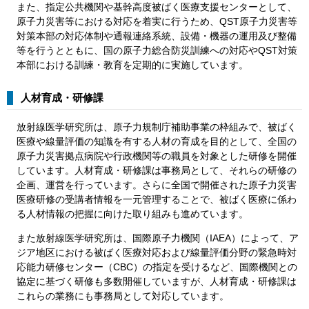
また、指定公共機関や基幹高度被ばく医療支援センターとして、
原子力災害等における対応を着実に行うため、QST原子力災害等
対策本部の対応体制や通報連絡系統、設備・機器の運用及び整備
等を行うとともに、国の原子力総合防災訓練への対応やQST対策
本部における訓練・教育を定期的に実施しています。
人材育成・研修課
放射線医学研究所は、原子力規制庁補助事業の枠組みで、被ばく
医療や線量評価の知識を有する人材の育成を目的として、全国の
原子力災害拠点病院や行政機関等の職員を対象とした研修を開催
しています。人材育成・研修課は事務局として、それらの研修の
企画、運営を行っています。さらに全国で開催された原子力災害
医療研修の受講者情報を一元管理することで、被ばく医療に係わ
る人材情報の把握に向けた取り組みも進めています。
また放射線医学研究所は、国際原子力機関（IAEA）によって、ア
ジア地区における被ばく医療対応および線量評価分野の緊急時対
応能力研修センター（CBC）の指定を受けるなど、国際機関との
協定に基づく研修も多数開催していますが、人材育成・研修課は
これらの業務にも事務局として対応しています。