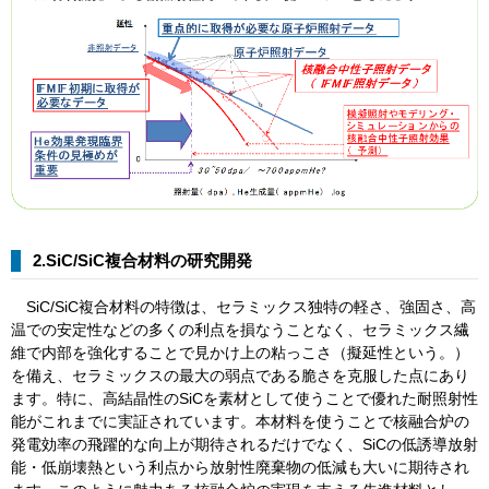
2.SiC/SiC複合材料の研究開発
SiC/SiC複合材料の特徴は、セラミックス独特の軽さ、強固さ、高
温での安定性などの多くの利点を損なうことなく、セラミックス繊
維で内部を強化することで見かけ上の粘っこさ（擬延性という。）
を備え、セラミックスの最大の弱点である脆さを克服した点にあり
ます。特に、高結晶性のSiCを素材として使うことで優れた耐照射性
能がこれまでに実証されています。本材料を使うことで核融合炉の
発電効率の飛躍的な向上が期待されるだけでなく、SiCの低誘導放射
能・低崩壊熱という利点から放射性廃棄物の低減も大いに期待され