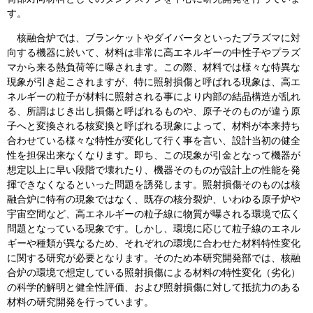
す。
核融合炉では、ブランケットやダイバータといったプラズマに対
向する機器に於いて、材料は非常に高エネルギーの中性子やプラズ
マから来る熱負荷等に曝されます。この際、材料では様々な特異な
現象が引き起こされますが、特に照射損傷と呼ばれる現象は、高エ
ネルギーの粒子が材料に照射される事により内部の結晶構造が乱れ
る、所謂はじき出し損傷と呼ばれるものや、原子そのものが違う原
子へと変換される核変換と呼ばれる現象によって、材料が本来持ち
合わせている様々な特性が変化して行く事を言い、設計当初の健全
性を担保出来なくなります。即ち、この現象が引金となって機器が
想定以上に早い段階で壊れたり、機器そのものが設計上の性能を発
揮できなくなるといった問題を誘発します。照射損傷そのものは核
融合炉に特有の現象ではなく、既存の核分裂炉、いわゆる原子炉や
宇宙空間など、高エネルギーの粒子線に物質が曝される環境で広く
問題となっている現象です。しかし、環境に応じて粒子線のエネル
ギーや種類が異なるため、それぞれの環境に合わせた材料特性変化
に関する研究が必要となります。そのため本研究開発部では、核融
合炉の環境で想定している照射損傷による材料の特性変化（劣化）
の科学的解明と健全性評価、および照射損傷に対して抵抗力のある
材料の研究開発を行っています。