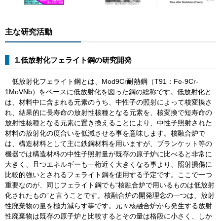
主な研究活動
1.低放射化フェライト鋼の研究開発
低放射化フェライト鋼とは、Mod9Cr耐熱鋼（T91：Fe-9Cr-
1MoVNb）をベースに低放射化を図った鋼の総称です。低放射化と
は、材料中に含まれる元素のうち、中性子の照射によって核変換さ
れ、結果的に長寿命の放射性核種となる元素を、核変換で短寿命の
放射性核種となる元素に置き換えることにより、中性子照射された
材料の放射化の度合いを低減させる事を意味します。核融合炉で
は、構造材料として主に鉄鋼材料を用いますが、ブランケット等の
機器では構造材料の中性子照射量が既存の原子炉に比べると非常に
大きく、且つエネルギーも一桁近く大きくなる事より、照射損傷に
比較的強いとされるフェライト鋼を使用する予定です。ここで一つ
重要なのが、同じフェライト鋼でも“核融合炉で用いるものは低放射
化されたもの”と言うことです。核融合炉の開発理念の一つは、放射
性廃棄物の量を極力減らす事です。元々核融合炉から発生する放射
性廃棄物は既存の原子炉と比較するとその量は格段に小さく、しか