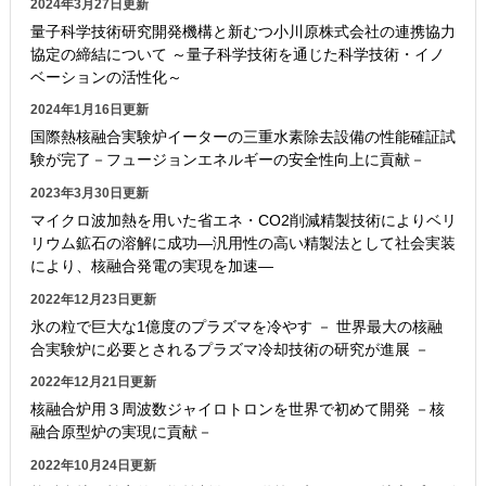
2024年3月27日更新
量子科学技術研究開発機構と新むつ小川原株式会社の連携協力
協定の締結について ～量子科学技術を通じた科学技術・イノ
ベーションの活性化～
2024年1月16日更新
国際熱核融合実験炉イーターの三重水素除去設備の性能確証試
験が完了－フュージョンエネルギーの安全性向上に貢献－
2023年3月30日更新
マイクロ波加熱を用いた省エネ・CO2削減精製技術によりベリ
リウム鉱石の溶解に成功―汎用性の高い精製法として社会実装
により、核融合発電の実現を加速―
2022年12月23日更新
氷の粒で巨大な1億度のプラズマを冷やす － 世界最大の核融
合実験炉に必要とされるプラズマ冷却技術の研究が進展 －
2022年12月21日更新
核融合炉用３周波数ジャイロトロンを世界で初めて開発 －核
融合原型炉の実現に貢献－
2022年10月24日更新