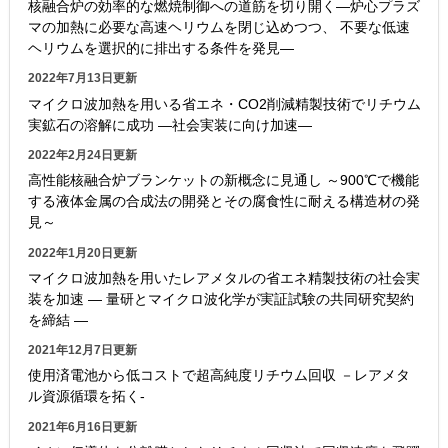
核融合炉の効率的な燃焼制御への道筋を切り開く―炉心プラズ
マの加熱に必要な高速ヘリウムを閉じ込めつつ、 不要な低速
ヘリウムを選択的に排出する条件を発見―
2022年7月13日更新
マイクロ波加熱を用いる省エネ・CO2削減精製技術でリチウム
実鉱石の溶解に成功 ―社会実装に向け加速―
2022年2月24日更新
高性能核融合炉ブランケットの新概念に見通し ～900℃で機能
する液体金属の合成法の開発とその腐食性に耐える構造材の発
見～
2022年1月20日更新
マイクロ波加熱を用いたレアメタルの省エネ精製技術の社会実
装を加速 ― 量研とマイクロ波化学が実証試験の共同研究契約
を締結 ―
2021年12月7日更新
使用済電池から低コストで超高純度リチウム回収 －レアメタ
ル資源循環を拓く-
2021年6月16日更新