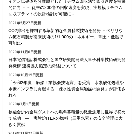
イオン伝導体を分離膜としたリチウム回収法で回収速度を飛躍
的に向上 － 従来の200倍の回収速度を実現、実規模リチウム
回収プラントの設計検討が可能に -
2021年5月27日更新
CO2排出を抑制する革新的な金属精製技術を開発 －ベリリウ
ム鉱石精製が従来技術の1/1,000のエネルギー、常圧・低温で
可能に-
2020年11月6日更新
日本電信電話株式会社と国立研究開発法人量子科学技術研究開
発機構 連携協力協定の締結について
2020年10月15日更新
「令和2年度 触媒工業協会技術賞」を受賞 水素酸化処理や
水素インフラに貢献する「疎水性貴金属触媒の開発」が評価さ
れる
2020年7月1日更新
核融合炉内金属ダストへの燃料蓄積量の微量測定に世界で初め
て成功 ― 実験炉ITERの燃料（三重水素）の安全管理に大
きく貢献 ―
2019年11月27日更新