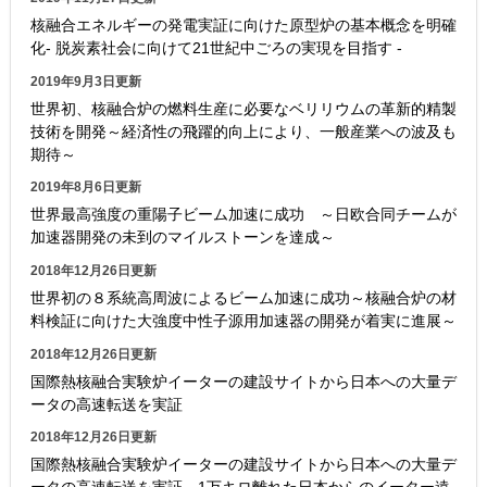
核融合エネルギーの発電実証に向けた原型炉の基本概念を明確
化- 脱炭素社会に向けて21世紀中ごろの実現を目指す -
2019年9月3日更新
世界初、核融合炉の燃料生産に必要なベリリウムの革新的精製
技術を開発～経済性の飛躍的向上により、一般産業への波及も
期待～
2019年8月6日更新
世界最高強度の重陽子ビーム加速に成功 ～日欧合同チームが
加速器開発の未到のマイルストーンを達成～
2018年12月26日更新
世界初の８系統高周波によるビーム加速に成功～核融合炉の材
料検証に向けた大強度中性子源用加速器の開発が着実に進展～
2018年12月26日更新
国際熱核融合実験炉イーターの建設サイトから日本への大量デ
ータの高速転送を実証
2018年12月26日更新
国際熱核融合実験炉イーターの建設サイトから日本への大量デ