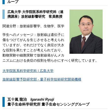
ループ​
広島大学 大学院医系科学研究科（連
携講座）放射線影響研究 客員教授
関連分野：放射線影響学、生物学、医学
学生へのメッセージ：放射線は遺伝子に
傷をつけてがんを生じさせると考えられ
ていますが、それだけでなく炎症が大き
な役割を果たすことが考えられており、
動物実験や細胞実験で放射線発がんメカ
ニズムにおける炎症の役割を明らかにすべく研究しています。
大学院医系科学研究科 | 広島大学
放射線影響予防研究部 - 量子科学技術研究開発機構
五十嵐 龍治
Igarashi Ryuji
量子生命科学研究所 量子生命センシンググループ​