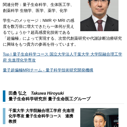
関連分野：量子生命科学、生体医工学、
創薬科学 生物学、医学、薬学、化学​
学生へのメッセージ：NMR や MRI の感
度を数万倍に増大できたら一体何が見え
るでしょうか？超高感度化技術である
「超偏極」によって実現する、次世代創薬研究や代謝診断治療研究
に興味をもつ貴方の参画を待っています。
Top | 量子生命科学コース 国立大学法人千葉大学 大学院融合理工学
府 先進理化学専攻
量子超偏極MRIチーム - 量子科学技術研究開発機構
田桑 弘之
Takuwa Hiroyuki​​
量子生命科学研究所 量子生命医工グループ​
千葉大学 大学院融合理工学府 先進理
化学専攻 量子生命科学コース 連携
教授