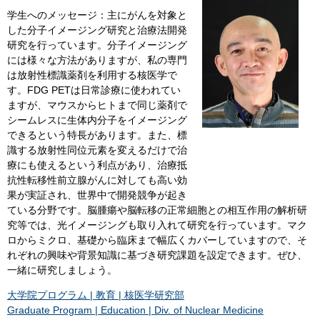
学生へのメッセージ：主にがんを対象と
した分子イメージング研究と治療法開発
研究を行っています。分子イメージング
には様々な方法がありますが、私の専門
は放射性標識薬剤を利用する核医学で
す。FDG PETは日常診療に使われてい
ますが、マウスからヒトまで同じ薬剤で
シームレスに生体内分子をイメージング
できるという特長があります。また、標
識する放射性同位元素を変えるだけで治
療にも使えるという利点があり、治療抵
抗性転移性前立腺がんに対しても高い効
果が実証され、世界中で開発競争が起き
ている分野です。脳腫瘍や脳転移の正常細胞との相互作用の解析研
究等では、光イメージングも取り入れて研究を行っています。マク
ロからミクロ、基礎から臨床まで幅広くカバーしていますので、そ
れぞれの興味や背景知識に基づき研究課題を設定できます。ぜひ、
一緒に研究しましょう。
大学院プログラム | 教育 | 核医学研究部
Graduate Program | Education | Div. of Nuclear Medicine