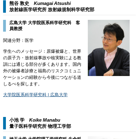
熊谷 敦史
Kumagai Atsushi​​
放射線医学研究所 放射線規制科学研究部​
​​​​広島大学 大学院医系科学研究科 客
員教授
関連分野：医学​
学生へのメッセージ：原爆被爆と、世界
の原子力・放射線事故や核実験による教
訓には通じる部分が多くあります。国内
外の被爆者診療と福島のリスクコミュニ
ケーションの経験から今後につながる道
しるべを探します。
大学院医系科学研究科 | 広島大学
小池 学
Koike Manabu​​
量子医科学研究所 物理工学部​