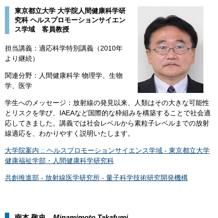
​​東京都立大学 大学院人間健康科学研
究科 ヘルスプロモーションサイエン
ス学域 客員教授
担当講義：適応科学特別講義（2010年
より継続）
関連分野：人間健康科学 物理学、生物
学、医学
学生へのメッセージ：放射線の発見以来、人類はその大きな可能性
とリスクを学び、IAEAなど国際的な枠組みを構築することで社会適
応してきました。講義では社会レベルから素粒子レベルまでの放射
線適応を、わかりやすく説明いたします。
大学院案内 :: ヘルスプロモーションサイエンス学域 - 東京都立大学
健康福祉学部・人間健康科学研究科
共創推進部 - 放射線医学研究所 - 量子科学技術研究開発機構
南本 敬史
Minamimoto Takafumi​​