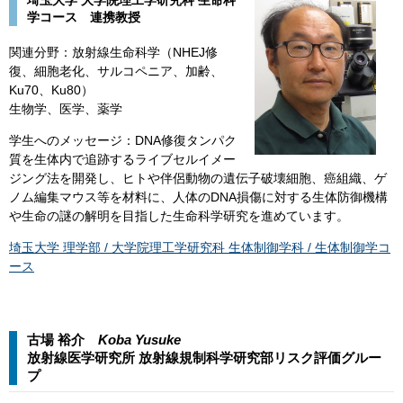
埼玉大学 大学院理工学研究科 生命科
学コース 連携教授
関連分野：放射線生命科学（NHEJ修
復、細胞老化、サルコペニア、加齢、
Ku70、Ku80）
生物学、医学、薬学​
学生へのメッセージ：DNA修復タンパク
質を生体内で追跡するライブセルイメー
ジング法を開発し、ヒトや伴侶動物の遺伝子破壊細胞、癌組織、ゲ
ノム編集マウス等を材料に、人体のDNA損傷に対する生体防御機構
や生命の謎の解明を目指した生命科学研究を進めています。
埼玉大学 理学部 / 大学院理工学研究科 生体制御学科 / 生体制御学コ
ース
古場 裕介
Koba Yusuke
放射線医学研究所 放射線規制科学研究部リスク評価グルー
プ​