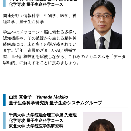
化学専攻 量子生命科学コース
関連分野：情報科学、生物学、医学、神
経科学、量子生命科学
学生へのメッセージ：脳に備わる多様な
認知機能や、その破綻から生じる精神神
経疾患には、未だ多くの謎が残されてい
ます。近年、進展めざましいAI／機械学
習、量子計算技術を駆使しながら、これらのメカニズムを「データ
駆動的」に解明することに挑みましょう。​
山田 真希子
Yamada Makiko
量子生命科学研究所 量子生命システムグループ​​
千葉大学 大学院融合理工学府 先進理
化学専攻 量子生命科学コース
東北大学 大学院医学系研究科