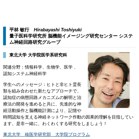
平林 敏行
Hirabayashi Toshiyuki​​
量子医科学研究所 脳機能イメージング研究センター システ
ム神経回路研究グループ​
東北大学 大学院医学系研究科
関連分野：情報科学、生物学、医学 、
認知システム神経科学
学生へのメッセージ：ヒトと非ヒト霊長
類を組み合わせた新たなアプローチで、
認知症の病態回路メカニズムの解明と治
療法の開発を進めると共に、先進的な神
経活動操作と脳機能計測により、記憶や
時間認知を支える神経ネットワーク作動の因果的理解を目指してい
ます。是非一緒に、わくわくする研究をしましょう！
東北大学 核医学研究部 大学院プログラム