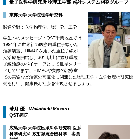
量子医科学研究所 物理工学部 照射システム開発グループ​
東邦大学 大学院理学研究科
関連分野：医学物理学、物理学、工学
学生へのメッセージ：QST千葉地区では
1994年に世界初の医療用重粒子線がん
治療装置、HIMACを用いた重粒子線が
ん治療を開始し、30年以上に渡り重粒
子線治療のパイオニアとして世界をリー
ドしています。HIMACや実際の治療室
での実験など治療の高度化に関連した物理工学・医学物理の研究開
発を行い、健康長寿社会を実現させましょう。
若月 優
Wakatsuki Masaru​​
QST病院​
広島大学 大学院医系科学研究科 医系
科学研究科 放射線統合医科学 客員