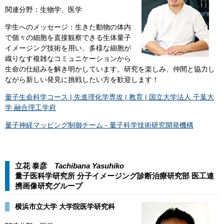
関連分野：生物学、医学
学生へのメッセージ：生きた動物の体内
で個々の細胞を直接観察できる生体量子
イメージング技術を用い、多様な細胞が
織りなす複雑なコミュニケーションから
生命の仕組みを解き明かしています。研究を楽しみ、仲間と協力し
ながら新しい発見に挑戦したい方を歓迎します！
量子生命科学コース | 先進理化学専攻 | 教育 | 国立大学法人 千葉大
学 融合理工学府
量子神経マッピング制御チーム - 量子科学技術研究開発機構
立花 泰彦
Tachibana Yasuhiko​​
量子医科学研究所 分子イメージング診断治療研究部 医工連
携画像研究グループ​
横浜市立大学 大学院医学研究科