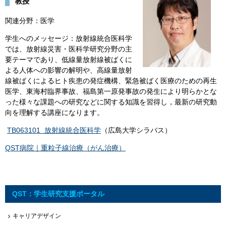
教授
関連分野：医学
学生へのメッセージ：放射線統合医科学
では、放射線災害・医科学研究分野の主
要テーマであり、低線量放射線被ばくに
よる人体への影響の解明や、高線量放射
線被ばくによるヒト疾患の発症機構、緊急被ばく医療のための再生
医学、東海村臨界事故、福島第一原発事故の発生により明らかとな
った様々な課題への研究などに関する知識を習得し，最新の研究動
向を理解する講座になります。
​
TB063101 放射線統合医科学
（広島大学シラバス）
QST病院｜重粒子線治療（がん治療）
QST：学生研究支援ポータル
キャリアデザイン