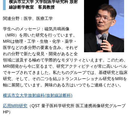
横浜市立大学 大学院医学研究科 放射
線診断学教室 客員教授
関連分野：医学、医療工学
学生へのメッセージ：磁気共鳴画像
（MRI）を用いた研究を行っています。
MRIは物理・工学・生物・化学・薬学・
医学などの多分野の要素を含み、それぞ
れの分野で新たな発見・開発があると全
領域に波及する極めて学際的なモダリティといえます。このため、
MRI開発から今に至るまで、研究アクティビティが常に高いレベル
でキープされてきました。私たちのグループでは、基礎研究と臨床
研究、そして、その二つを結ぶトランスレーショナル研究をMRIを
軸に展開しています。興味のある方はいつでもご連絡ください。​
横浜市立大学放射線科(放射線診断科)​
応用MRI研究
（QST 量子医科学研究所 医工連携画像研究グループ
HP）