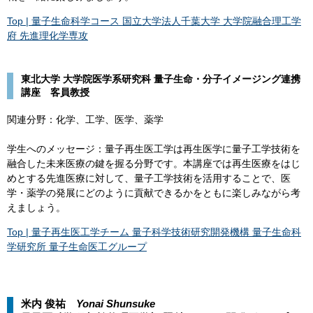
Top | 量子生命科学コース 国立大学法人千葉大学 大学院融合理工学
府 先進理化学専攻
東北大学 大学院医学系研究科 量子生命・分子イメージング連携
講座 客員教授
関連分野：化学、工学、医学、薬学
学生へのメッセージ：量子再生医工学は再生医学に量子工学技術を
融合した未来医療の鍵を握る分野です。本講座では再生医療をはじ
めとする先進医療に対して、量子工学技術を活用することで、医
学・薬学の発展にどのように貢献できるかをともに楽しみながら考
えましょう。
Top | 量子再生医工学チーム 量子科学技術研究開発機構 量子生命科
学研究所 量子生命医工グループ
米内 俊祐
Yonai Shunsuke​​