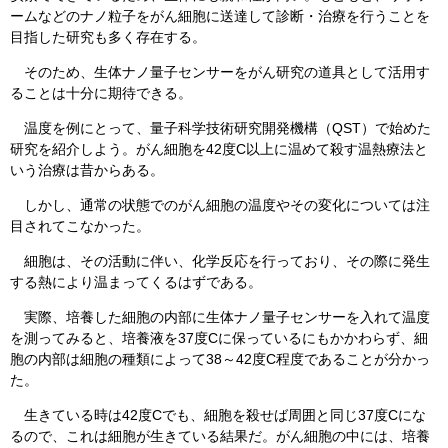
ームなどのナノ粒子をがん細胞に送達して診断・治療を行うことを
目指した研究も多く存在する。
そのため、生体ナノ量子センサーをがん研究の道具として活用す
ることは十分に期待できる。
温度を例にとって、量子科学技術研究開発機構（QST）で始めた
研究を紹介しよう。がん細胞を42度C以上に温めて殺す温熱療法と
いう治療は昔からある。
しかし、通常の状態でのがん細胞の温度やその変化については注
目されてこなかった。
細胞は、その活動に伴い、化学反応を行っており、その際に発生
する熱により温まってくるはずである。
実際、培養した細胞の内部に生体ナノ量子センサーを入れて温度
を測ってみると、培養液を37度Cに保っているにもかかわらず、細
胞の内部は細胞の種類によって38～42度C程度であることが分かっ
た。
生きている時は42度Cでも、細胞を殺せば周囲と同じ37度Cにな
るので、これは細胞が生きている結果だ。がん細胞の中には、培養