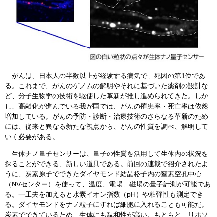
がんは、日本人の半数以上が経験する病気で、死因の第1位であ
る。これまで、がんのゲノムの解明やそれに基づいた薬剤の設計な
ど、分子生物学の技術を駆使した革新が推し進められてきた。しか
し、高齢化が進んでいる我が国では、がんの罹患率・死亡率は依然
増加している。がんの予防・診断・治療技術のさらなる革新のため
には、従来と異なる新たな視点から、がんの性質を調べ、解明して
いく必要がある。
生体ナノ量子センサーは、量子の性質を活用して生体内の状況を
探ることができる、新しい道具である。前回の連載で紹介されたよ
うに、炭素原子でできたダイヤモンド結晶格子内の窒素空孔中心
（NVセンター）を使って、温度、電場、磁場の量子計測が可能であ
る。一工夫を加えると水素イオン指数（pH）や粘弾性も測定でき
る。ダイヤモンドをナノ粒子にすれば細胞に入れることも可能だ。
炭素でできているため、生体にも親和性が高い。もともと、リポソ