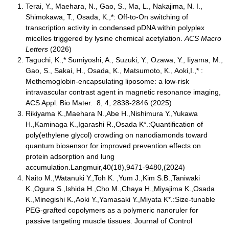
Terai, Y., Maehara, N., Gao, S., Ma, L., Nakajima, N. I.,
Shimokawa, T., Osada, K.,*: Off-to-On switching of
transcription activity in condensed pDNA within polyplex
micelles triggered by lysine chemical acetylation.
ACS Macro
Letters
(2026)
Taguchi, K.,* Sumiyoshi, A., Suzuki, Y., Ozawa, Y., Iiyama, M.,
Gao, S., Sakai, H., Osada, K., Matsumoto, K., Aoki,I.,* :
Methemoglobin-encapsulating liposome: a low-risk
intravascular contrast agent in magnetic resonance imaging,
ACS Appl. Bio Mater. 8, 4, 2838-2846 (2025)
Rikiyama K.,Maehara N.,Abe H.,Nishimura Y.,Yukawa
H.,Kaminaga K.,Igarashi R.,Osada K*.:Quantification of
poly(ethylene glycol) crowding on nanodiamonds toward
quantum biosensor for improved prevention effects on
protein adsorption and lung
accumulation.Langmuir,40(18),9471-9480,(2024)
Naito M.,Watanuki Y.,Toh K. ,Yum J.,Kim S.B.,Taniwaki
K.,Ogura S.,Ishida H.,Cho M.,Chaya H.,Miyajima K.,Osada
K.,Minegishi K.,Aoki Y.,Yamasaki Y.,Miyata K*.:Size-tunable
PEG-grafted copolymers as a polymeric nanoruler for
passive targeting muscle tissues. Journal of Control