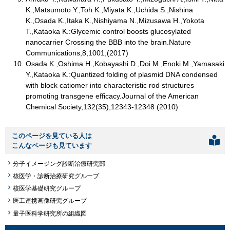
K.,Matsumoto Y.,Toh K.,Miyata K.,Uchida S.,Nishina
K.,Osada K.,Itaka K.,Nishiyama N.,Mizusawa H.,Yokota
T.,Kataoka K.:Glycemic control boosts glucosylated
nanocarrier Crossing the BBB into the brain.Nature
Communications,8,1001,(2017)
Osada K.,Oshima H.,Kobayashi D.,Doi M.,Enoki M.,Yamasaki
Y.,Kataoka K.:Quantized folding of plasmid DNA condensed
with block catiomer into characteristic rod structures
promoting transgene efficacy.Journal of the American
Chemical Society,132(35),12343-12348 (2010)
このページを見ている人は
こんなページも見ています
分子イメージング診断治療研究部
核医学・診断治療研究グループ
核医学基礎研究グループ
医工連携画像研究グループ
量子医科学研究所の組織図