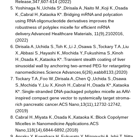
Release,347,607-614 (2022)
Yoshinaga N.,Uchida S*.,Dirisala A.,Naito M.,Koji K.,Osada
K.,Cabral H.,Kataoka K*.:Bridging mRNA and polycation
using RNA oligonucleotide derivatives improves the
robustness of polyplex micelle for efficient mRNA
delivery.Advanced Healthcare Materials, 11(9),2102016,
(2022)
Dirisala A.,Uchida S.,Toh K.,Li J.,Osawa S.,Tockary T.A.,Liu
X.,Abbasi S.,Hayashi K.,Mochida Y.,Fukushima S.,Kinoh
H.,Osada K.,Kataoka K*.:Transient stealth coating of liver
sinusoidal wall by anchoring two-armed PEG for retargeting
nanomedicines.Science Advances,6(26),eabb8133,(2020)
Tockary T.A.,Foo W.,Dirisala A.,Chen Q.,Uchida S.,Osawa
S.,Mochida Y.,Liu X.,Kinoh H.,Cabral H.,Osada K*.,Kataoka
K*.:Single-stranded DNA-packaged polyplex micelle as AAV-
inspired compact gene vector to systemically target stroma-
rich pancreatic cancer.ACS Nano,13(11),12732-12742,
(2019)
Cabral H.,Miyata K.,Osada K.,Kataoka K.:Block Copolymer
Micelles in Nanomedicine Applications.ACS
Nano,118(14),6844-6892,(2018)
Anraku Y.,Kuwahara H.,Fukusato Y.,Mizoguchi A.,Ishii T.,Nitta