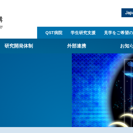
Jap
QST病院
学生研究支援​
見学をご希望の
研究開発体制
外部連携
お知
崎量子技術基盤研究所
西光量子科学研究所
子生命科学研究所
子医科学研究所
ST病院
射線医学研究所
アライアンス事業