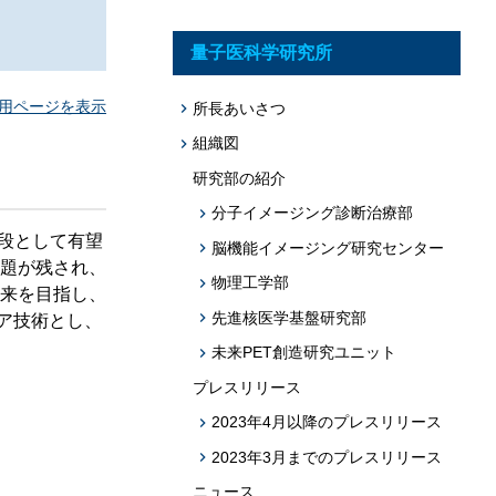
題への応用促
プログラム・データベース成果物一覧
量子医科学研究所
学術機関リポジトリQST-Repository
用ページを表示
所長あいさつ
組織図
研究部の紹介
分子イメージング診断治療部
る手段として有望
脳機能イメージング研究センター
題が残され、
物理工学部
未来を目指し、
先進核医学基盤研究部
ア技術とし、
未来PET創造研究ユニット
プレスリリース
2023年4月以降のプレスリリース
2023年3月までのプレスリリース
ニュース