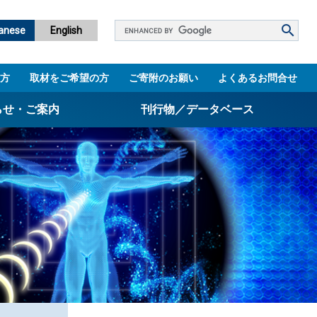
Google
anese
English
カ
ス
方
取材をご希望の方
ご寄附のお願い
よくあるお問合せ
タ
ム
らせ・ご案内
刊行物／データベース
検
索
パンフレット
ニュースレター
設立5周年誌
図書館
技術シーズ集／知財マップ