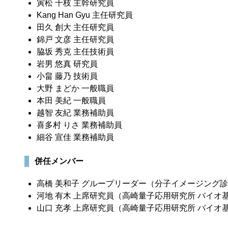
寅松 千枝 主幹研究員
Kang Han Gyu 主任研究員
田久 創大 主任研究員
錦戸 文彦 主任研究員
脇坂 秀克 主任技術員
岩男 悠真 研究員
小畠 藤乃 技術員
大野 まどか 一般職員
本田 美紀 一般職員
越智 友紀 業務補助員
喜多村 りさ 業務補助員
細谷 宣佳 業務補助員
併任メンバー
高橋 美和子 グループリーダー（分子イメージング
河地 有木 上席研究員（高崎量子応用研究所 バイオ
山口 充孝 上席研究員（高崎量子応用研究所 バイオ