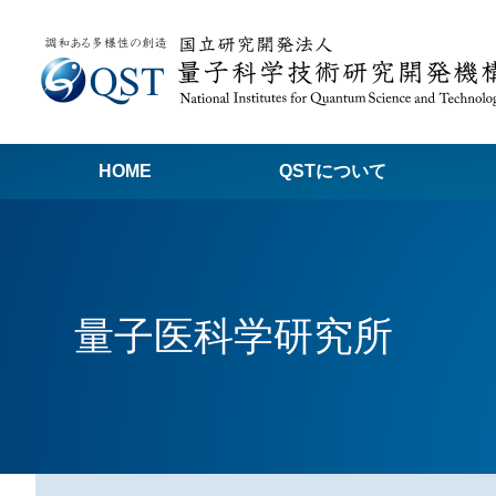
HOME
QSTについて
高
関
量子医科学研究所
量子科学技術でつくる私たちの未来
量
量
Q
放