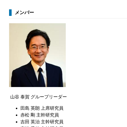
メンバー
山谷 泰賀 グループリーダー
田島 英朗 上席研究員
赤松 剛 主幹研究員
吉田 英治 主幹研究員