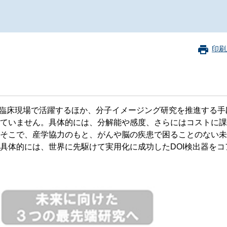
珂フュージョン科学技術研究所
SIP第3期「先進的量子技術基盤の社会課
進」
ヶ所フュージョンエネルギー研究所
BRIDGE量子関連施策
anoTerasuセンター
印刷
ST革新プロジェクト
部
）は、がん診断など臨床現場で活躍するほか、分子イメージング研究を推進す
基づく情報公開
ていません。具体的には、分解能や感度、さらにはコストに課
。そこで、産学協力のもと、がんや脳の疾患で困ることのない
。具体的には、世界に先駆けて実用化に成功したDOI検出器をコ