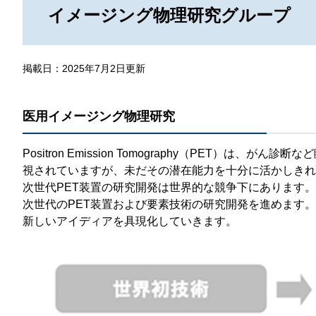
那
イメージング物理研究グループ
情報公開請求手続について
六
公開事項
N
掲載日：2025年7月2日更新
規程集
Q
個人情報関連の情報
医用イメージング物理研究
利益相反マネジメント規程
本
Positron Emission Tomography（PET
附帯決議等をふまえた総務省通知に
視されていますが、未だその潜在能力を十分に活かしきれ
次世代PET装置の研究開発は世界的な競争下にあります
動物実験に関する情報
次世代のPET装置および要素技術の研究開発を進めます
新しいアイディアを具現化していきます。