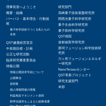
理事長室へようこそ
研究部門
概要・組織
高崎量子技術基盤研究所
パーパス・基本理念・行動規
関西光量子科学研究所
範
量子生命科学研究所
量子科学技術でつくる私たちの
量子医科学研究所
未来
QST病院
放射線医学研究所
QST健康経営宣言
那珂フュージョン科学技術研
中長期目標・計画
究所
公正な研究活動
六ヶ所フュージョンエネルギ
臨床研究審査委員会
ー研究所
情報公開
NanoTerasuセンター
情報公開請求手続について
QST革新プロジェクト
公開事項
研究支援部門
規程集
本部
個人情報関連の情報
利益相反マネジメント規程
附帯決議等をふまえた総務省通