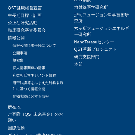
放射線医学研究所
QST健康経営宣言
那珂フュージョン科学技術研
中長期目標・計画
究所
公正な研究活動
六ヶ所フュージョンエネルギ
臨床研究審査委員会
ー研究所
情報公開
NanoTerasuセンター
情報公開請求手続について
QST革新プロジェクト
公開事項
研究支援部門
規程集
本部
個人情報関連の情報
利益相反マネジメント規程
附帯決議等をふまえた総務省通
知に基づく情報公開
動物実験に関する情報
所在地
ご寄附（QST未来基金）のお
願い
国際活動