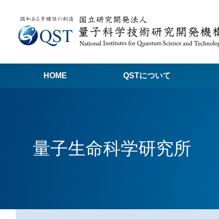
HOME
QSTについて
高
関
量子生命科学研究所
量子科学技術でつくる私たちの未来
量
量
Q
放