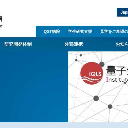
Jap
QST病院
学生研究支援​
見学をご希望の
研究開発体制
外部連携
お知
崎量子技術基盤研究所
西光量子科学研究所
子生命科学研究所
子医科学研究所
ST病院
射線医学研究所
アライアンス事業