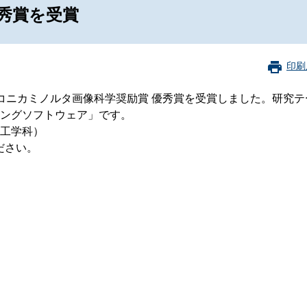
珂フュージョン科学技術研究所
SIP第3期「先進的量子技術基盤の社会課
秀賞を受賞
進」
ヶ所フュージョンエネルギー研究所
BRIDGE量子関連施策
anoTerasuセンター
印刷
ST革新プロジェクト
コニカミノルタ画像科学奨励賞 優秀賞を受賞しました。研究テ
ングソフトウェア」です。
工学科）
部
さい。​
基づく情報公開