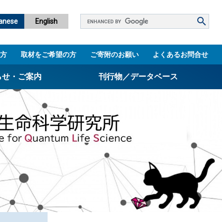
Google
anese
English
カ
ス
方
取材をご希望の方
ご寄附のお願い
よくあるお問合せ
タ
ム
らせ・ご案内
刊行物／データベース
検
索
パンフレット
ニュースレター
設立5周年誌
図書館
技術シーズ集／知財マップ