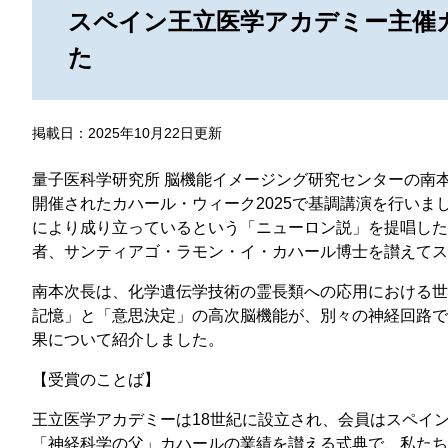
那
スペイン王立医学アカデミー主催カ
情報公開請求手続について
六
た
公開事項
N
規程集
Q
掲載日：2025年10月22日更新
個人情報関連の情報
量子医科学研究所 脳機能イメージング研究センターの南本 
利益相反マネジメント規程
本
開催されたカハール・ウィーク2025で基調講演を行い
により成り立っているという「ニューロン説」を提唱した
附帯決議等をふまえた総務省通知に
者、サンティアゴ・ラモン・イ・カハール博士を讃えてス
動物実験に関する情報
南本次長は、化学遺伝学技術の霊長類への応用における世
記憶」と「意思決定」の高次脳機能が、別々の神経回路で
果について紹介しました。
【受賞のことば】
王立医学アカデミーは18世紀に設立され、会員はスペイ
「神経科学の父」カハールの業績を讃える式典で、私たち