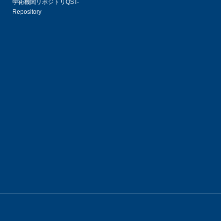
学術機関リポジトリQST-
Repository