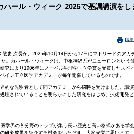
珂フュージョン科学技術研究所
SIP第3期「先進的量子技術基盤の社会課
ハール・ウィーク 2025で基調講演をし
進」
ヶ所フュージョンエネルギー研究所
BRIDGE量子関連施策
anoTerasuセンター
ST革新プロジェクト
印刷
敬史 次長が、2025年10月14日から17日にマドリードのアカ
部
ました。カハール・ウィークは、中枢神経系がニューロンという
研究により1906年にノーベル生理学・医学賞を受賞したスペ
基づく情報公開
ペイン王立医学アカデミーが毎年開催しているものです。
界的な先駆者として同アカデミーから招聘を受けました。講演
処理されていることを明らかにした研究をはじめ、技術開発と
ン医学界の各分野のトップが集う長い歴史と高い格式がある学
の研究成果を紹介する機会をいただき、大変光栄に思います。