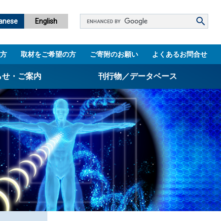
Google
anese
English
カ
ス
方
取材をご希望の方
ご寄附のお願い
よくあるお問合せ
タ
ム
らせ・ご案内
刊行物／データベース
検
索
パンフレット
ニュースレター
設立5周年誌
図書館
技術シーズ集／知財マップ