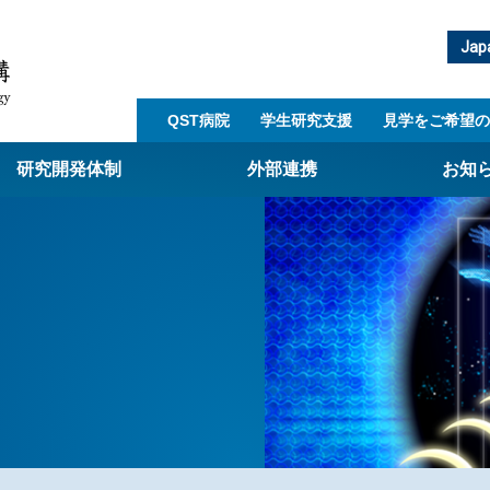
Jap
QST病院
学生研究支援​
見学をご希望の
研究開発体制
外部連携
お知
崎量子技術基盤研究所
西光量子科学研究所
子生命科学研究所
子医科学研究所
ST病院
射線医学研究所
アライアンス事業