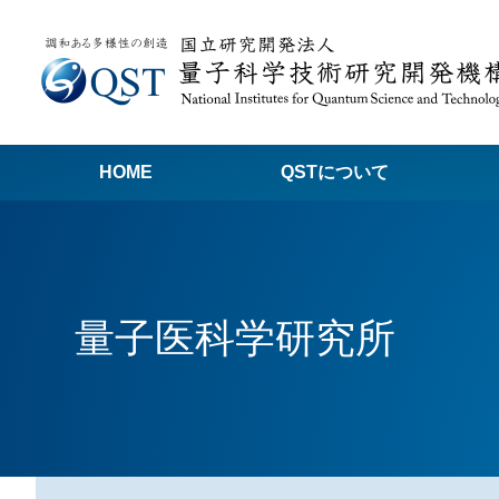
HOME
QSTについて
高
関
量子医科学研究所
量子科学技術でつくる私たちの未来
量
量
Q
放