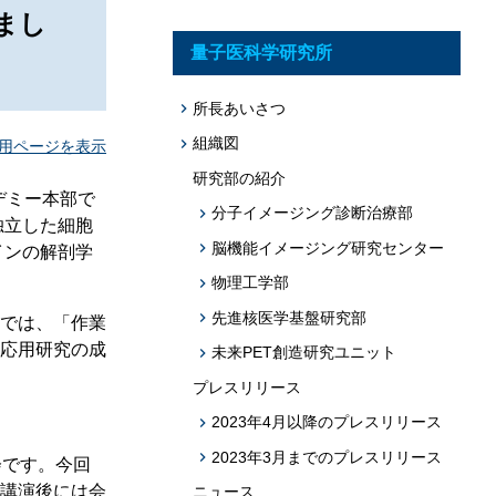
題への応用促
まし
プログラム・データベース成果物一覧
量子医科学研究所
学術機関リポジトリQST-Repository
所長あいさつ
組織図
用ページを表示
研究部の紹介
デミー本部で
分子イメージング診断治療部
独立した細胞
脳機能イメージング研究センター
インの解剖学
物理工学部
先進核医学基盤研究部
では、「作業
応用研究の成
未来PET創造研究ユニット
プレスリリース
2023年4月以降のプレスリリース
2023年3月までのプレスリリース
会です。今回
講演後には会
ニュース