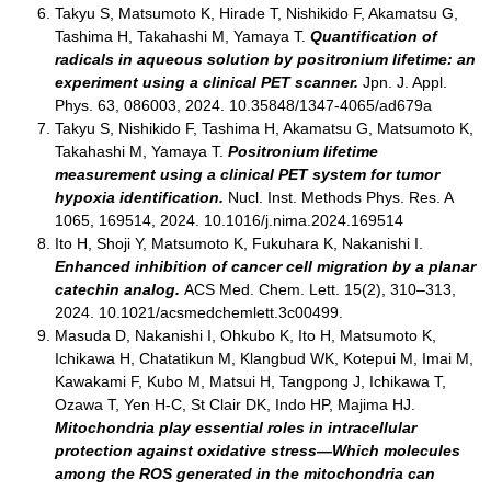
Takyu S, Matsumoto K, Hirade T, Nishikido F, Akamatsu G,
Tashima H, Takahashi M, Yamaya T.
Quantification of
radicals in aqueous solution by positronium lifetime: an
experiment using a clinical PET scanner.
Jpn. J. Appl.
Phys. 63, 086003, 2024. 10.35848/1347-4065/ad679a
Takyu S, Nishikido F, Tashima H, Akamatsu G, Matsumoto K,
Takahashi M, Yamaya T.
Positronium lifetime
measurement using a clinical PET system for tumor
hypoxia identification.
Nucl. Inst. Methods Phys. Res. A
1065, 169514, 2024. 10.1016/j.nima.2024.169514
Ito H, Shoji Y, Matsumoto K, Fukuhara K, Nakanishi I.
Enhanced inhibition of cancer cell migration by a planar
catechin analog.
ACS Med. Chem. Lett. 15(2), 310–313,
2024. 10.1021/acsmedchemlett.3c00499.
Masuda D, Nakanishi I, Ohkubo K, Ito H, Matsumoto K,
Ichikawa H, Chatatikun M, Klangbud WK, Kotepui M, Imai M,
Kawakami F, Kubo M, Matsui H, Tangpong J, Ichikawa T,
Ozawa T, Yen H-C, St Clair DK, Indo HP, Majima HJ.
Mitochondria play essential roles in intracellular
protection against oxidative stress—Which molecules
among the ROS generated in the mitochondria can