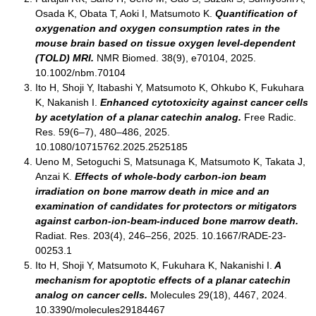
Osada K, Obata T, Aoki I, Matsumoto K.
Quantification of
oxygenation and oxygen consumption rates in the
mouse brain based on tissue oxygen level-dependent
(TOLD) MRI.
NMR Biomed. 38(9), e70104, 2025.
10.1002/nbm.70104
Ito H, Shoji Y, Itabashi Y, Matsumoto K, Ohkubo K, Fukuhara
K, Nakanish I.
Enhanced cytotoxicity against cancer cells
by acetylation of a planar catechin analog.
Free Radic.
Res. 59(6–7), 480–486, 2025.
10.1080/10715762.2025.2525185
Ueno M, Setoguchi S, Matsunaga K, Matsumoto K, Takata J,
Anzai K.
Effects of whole-body carbon-ion beam
irradiation on bone marrow death in mice and an
examination of candidates for protectors or mitigators
against carbon-ion-beam-induced bone marrow death.
Radiat. Res. 203(4), 246–256, 2025. 10.1667/RADE-23-
00253.1
Ito H, Shoji Y, Matsumoto K, Fukuhara K, Nakanishi I.
A
mechanism for apoptotic effects of a planar catechin
analog on cancer cells.
Molecules 29(18), 4467, 2024.
10.3390/molecules29184467