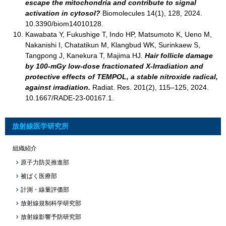
escape the mitochondria and contribute to signal
activation in cytosol?
Biomolecules 14(1), 128, 2024.
10.3390/biom14010128.
Kawabata Y, Fukushige T, Indo HP, Matsumoto K, Ueno M,
Nakanishi I, Chatatikun M, Klangbud WK, Surinkaew S,
Tangpong J, Kanekura T, Majima HJ.
Hair follicle damage
by 100-mGy low-dose fractionated X-Irradiation and
protective effects of TEMPOL, a stable nitroxide radical,
against irradiation.
Radiat. Res. 201(2), 115–125, 2024.
10.1667/RADE-23-00167.1.
放射線医学研究所
組織紹介
原子力防災推進部
被ばく医療部
計測・線量評価部
放射線規制科学研究部
放射線影響予防研究部