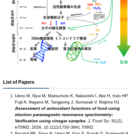
List of Papers
Ueno M, Nyui M, Matsumoto K, Nakanishi I, Abe H, Indo HP,
Fujii A, Nagano M, Tangpong J, Somasak V, Majima HJ.
Assessment of antioxidant functions of food using
electron paramagnetic resonance spectrometry:
Verification using vinegar samples.
J. Food Sci. 91(2),
e70902, 2026. 10.1111/1750-3841.70902
Parajuli RK, Sano H, Ueno M, Gao S, Suzuki S, Sumiyoshi A,