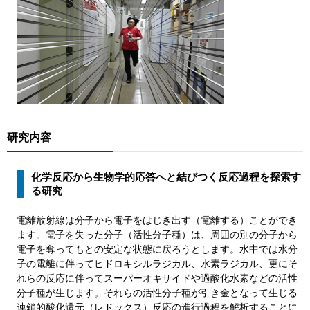
研究内容
​化学反応から生物学的応答へと結びつく反応過程を探索す
る研究
電離放射線は分子から電子をはじき出す（電離する）ことができ
ます。電子を失った分子（活性分子種）は、周囲の別の分子から
電子を奪ってもとの安定な状態に戻ろうとします。水中では水分
子の電離に伴ってヒドロキシルラジカル、水素ラジカル、更にそ
れらの反応に伴ってスーパーオキサイドや過酸化水素などの活性
分子種が生じます。それらの活性分子種が引き金となって生じる
連鎖的酸化還元（レドックス）反応の進行過程を解析することに