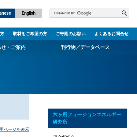
Google
anese
English
カ
ス
方
取材をご希望の方
ご寄附のお願い
よくあるお問合せ
タ
ム
らせ・ご案内
刊行物／データベース
検
索
パンフレット
ニュースレター
設立5周年誌
図書館
六ヶ所フュージョンエネルギー
技術シーズ集／知財マップ
研究所
用ページを表示