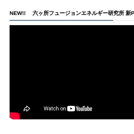
那
​NEW!! 六ヶ所フュージョンエネルギー研究所 新P
情報公開請求手続について
六
公開事項
N
規程集
Q
個人情報関連の情報
利益相反マネジメント規程
本
附帯決議等をふまえた総務省通知に
動物実験に関する情報