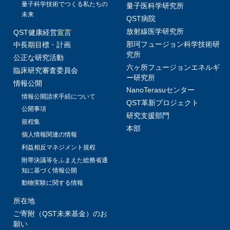
量子科学技術でつくる私たちの
量子医科学研究所
未来
QST病院
放射線医学研究所
QST健康経営宣言
那珂フュージョン科学技術研
中長期目標・計画
究所
公正な研究活動
六ヶ所フュージョンエネルギ
臨床研究審査委員会
ー研究所
情報公開
NanoTerasuセンター
情報公開請求手続について
QST革新プロジェクト
公開事項
研究支援部門
規程集
本部
個人情報関連の情報
利益相反マネジメント規程
附帯決議等をふまえた総務省通
知に基づく情報公開
動物実験に関する情報
所在地
ご寄附（QST未来基金）のお
願い