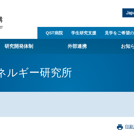
Jap
QST病院
学生研究支援​
見学をご希望の
研究開発体制
外部連携
お知
崎量子技術基盤研究所
ネルギー研究所
西光量子科学研究所
子生命科学研究所
子医科学研究所
ST病院
射線医学研究所
アライアンス事業
印刷