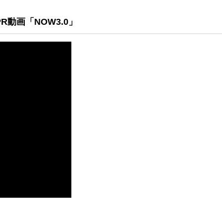
珂フュージョン科学技術研究所
SIP第3期「先進的量子技術基盤の社会課
進」
R動画「NOW3.0」
ヶ所フュージョンエネルギー研究所
BRIDGE量子関連施策
anoTerasuセンター
ST革新プロジェクト
部
基づく情報公開