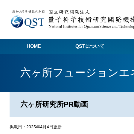
HOME
QSTについて
高
六ヶ所フュージョンエ
関
量子科学技術でつくる私たちの未来
量
量
六ヶ所研究所PR動画
Q
放
掲載日：2025年4月4日更新