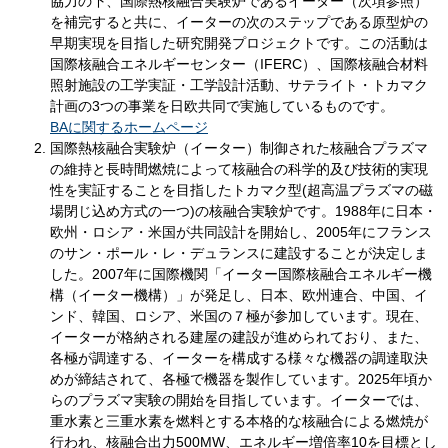
協力の下、国際熱核融合実験炉であるイーター（次項参照）
を補完すると共に、イーターの次のステップである原型炉の
早期実現を目指した研究開発プロジェクトです。この活動は
国際核融合エネルギーセンター（IFERC）、国際核融合材料
照射施設の工学実証・工学設計活動、サテライト・トカマク
計画の3つの事業を日欧共同で実施しているものです。
BAに関するホームページ
国際熱核融合実験炉（イーター）制御された核融合プラズマ
の維持と長時間燃焼によって核融合の科学的及び技術的実現
性を実証することを目指したトカマク型(超高温プラズマの磁
場閉じ込め方式の一つ)の核融合実験炉です。1988年に日本・
欧州・ロシア・米国が共同設計を開始し、2005年にフランス
のサン・ポール・レ・デュランスに建設することが決定しま
した。2007年に国際機関「イーター国際核融合エネルギー機
構（イーター機構）」が発足し、日本、欧州連合、中国、イ
ンド、韓国、ロシア、米国の７極が参加しています。現在、
イーターが格納される建屋の建設が進められており、また、
各極が調達する、イーターを構成する様々な機器の調達取決
めが締結されて、各極で機器を製作しています。2025年頃か
らのプラズマ実験の開始を目指しています。イーターでは、
重水素と三重水素を燃料とする本格的な核融合による燃焼が
行われ、核融合出力500MW、エネルギー増倍率10を目標とし