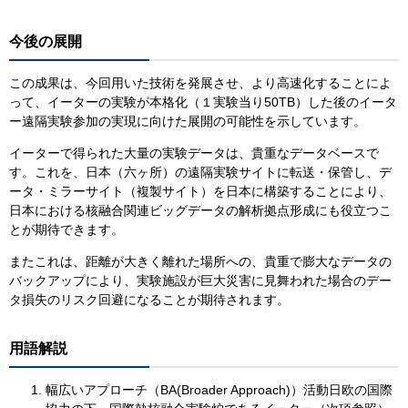
今後の展開
この成果は、今回用いた技術を発展させ、より高速化することによ
って、イーターの実験が本格化（１実験当り50TB）した後のイータ
ー遠隔実験参加の実現に向けた展開の可能性を示しています。
イーターで得られた大量の実験データは、貴重なデータベースで
す。これを、日本（六ヶ所）の遠隔実験サイトに転送・保管し、デ
ータ・ミラーサイト（複製サイト）を日本に構築することにより、
日本における核融合関連ビッグデータの解析拠点形成にも役立つこ
とが期待できます。
またこれは、距離が大きく離れた場所への、貴重で膨大なデータの
バックアップにより、実験施設が巨大災害に見舞われた場合のデー
タ損失のリスク回避になることが期待されます。
用語解説
幅広いアプローチ（BA(Broader Approach)）活動日欧の国際