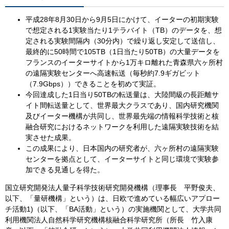
平成28年8月30日から9月5日にかけて、イーターの初期実験
で想定される1実験当たり1テラバイト（TB）のデータを、想
定される実験間隔内（30分内）で繰り返し安定して送信し、
最終的に50時間で105TB（1日当たり50TB）の大量データを
フランスのイーターサイトから1万キロ離れた青森県六ヶ所村
の遠隔実験センターへ高速転送（毎秒約7.9ギガビット
（7.9Gbps））できることを初めて実証。
今回達成した1日当り50TBの転送量は、大陸間級の長距離サ
イト間転送量として、世界最大クラスであり、国内研究機関
及びイーター機構が共同し、世界最先端の情報科学技術と核
融合研究におけるネットワークを利用した遠隔実験技術を結
実させた成果。
この成果により、日本国内の研究者が、六ヶ所村の遠隔実験
センターを拠点として、イーターサイトと同じ環境で実験参
加できる見通しを得た。
国立研究開発法人量子科学技術研究開発機構（理事長 平野俊夫、
以下、「量研機構」という）は、日欧で進めている幅広いアプロー
チ活動1)（以下、「BA活動」という）の実施機関として、大学共同
利用機関法人自然科学研究機構核融合科学研究所（所長 竹入康