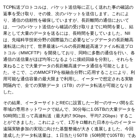
TCP転送プロトコルは、パケット送信毎に正しく送れた事の確認の
返事を受け取り、その後、次のパケットを送信します。これによ
り、通信の信頼性を確保していますが、長距離間の通信において
は、一つのパケット送信から確認の受け取りまでに時間を要し、結
果として大量のデータを送るには、長時間を要していました。NII
は、先端科学技術分野の国際協力に必要なビッグデータの長距離高
速転送に向けて、世界最速レベルの長距離超高速ファイル転送プロ
トコル（MMCFTP）を開発しており、同時に多数の通信を行い、各
通信の送信量がほぼ均等になるように接続回線を分割し、それらを
束ねることで大量データの長距離高速データ通信を可能としまし
た。そこで、このMMCFTPを核融合分野に応用することにより、利
用可能な通信容量の最大限まで利用し、イーターで想定される実験
間隔内で、全ての実験データ（1TB）のデータ転送が可能となりま
した。
その結果、イーターサイトとRECに設置した一対一のサーバ間を広
帯域の専用ネットワークで結んで、30分毎に1.05TBの大量データを
50時間に亘って高速転送（最大約7.9Gbps、平均7.2Gbps）するこ
とができました。これによって、1万キロ離れた日本からのイーター
遠隔実験参加の実現に向けた基盤整備が大きく進展しました。今回
達成したデータ転送量は、１日当たり50TB（50時間で105TB）であ