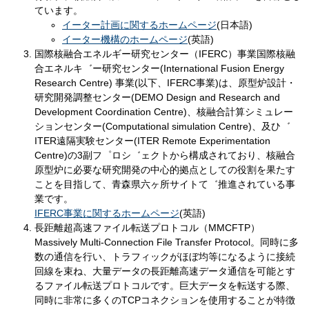
ています。
イーター計画に関するホームページ
(日本語)
イーター機構のホームページ
(英語)
国際核融合エネルギー研究センター（IFERC）事業国際核融
合エネルキ゛ー研究センター(International Fusion Energy
Research Centre) 事業(以下、IFERC事業)は、原型炉設計・
研究開発調整センター(DEMO Design and Research and
Development Coordination Centre)、核融合計算シミュレー
ションセンター(Computational simulation Centre)、及ひ゛
ITER遠隔実験センター(ITER Remote Experimentation
Centre)の3副フ゜ロシ゛ェクトから構成されており、核融合
原型炉に必要な研究開発の中心的拠点としての役割を果たす
ことを目指して、青森県六ヶ所サイトて゛推進されている事
業です。
IFERC事業に関するホームページ
(英語)
長距離超高速ファイル転送プロトコル（MMCFTP）
Massively Multi-Connection File Transfer Protocol。同時に多
数の通信を行い、トラフィックがほぼ均等になるように接続
回線を束ね、大量データの長距離高速データ通信を可能とす
るファイル転送プロトコルです。巨大データを転送する際、
同時に非常に多くのTCPコネクションを使用することが特徴