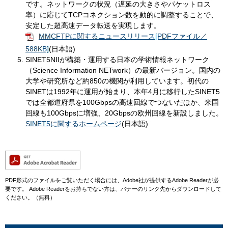
です。ネットワークの状況（遅延の大きさやパケットロス
率）に応じてTCPコネクション数を動的に調整することで、
安定した超高速データ転送を実現します。
MMCFTPに関するニュースリリース[PDFファイル／
588KB]
(日本語)
SINET5NIIが構築・運用する日本の学術情報ネットワーク
（Science Information NETwork）の最新バージョン。国内の
大学や研究所など約850の機関が利用しています。初代の
SINETは1992年に運用が始まり、本年4月に移行したSINET5
では全都道府県を100Gbpsの高速回線でつないだほか、米国
回線も100Gbpsに増強、20Gbpsの欧州回線を新設しました。
SINET5に関するホームページ
(日本語)
PDF形式のファイルをご覧いただく場合には、Adobe社が提供するAdobe Readerが必
要です。
Adobe Readerをお持ちでない方は、バナーのリンク先からダウンロードして
ください。（無料）