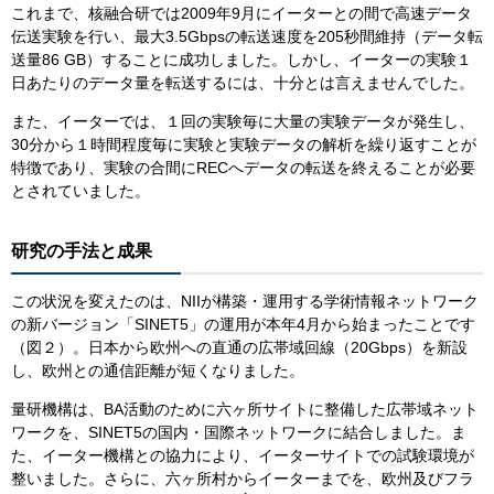
これまで、核融合研では2009年9月にイーターとの間で高速データ
伝送実験を行い、最大3.5Gbpsの転送速度を205秒間維持（データ転
送量86 GB）することに成功しました。しかし、イーターの実験１
日あたりのデータ量を転送するには、十分とは言えませんでした。
また、イーターでは、１回の実験毎に大量の実験データが発生し、
30分から１時間程度毎に実験と実験データの解析を繰り返すことが
特徴であり、実験の合間にRECへデータの転送を終えることが必要
とされていました。
研究の手法と成果
この状況を変えたのは、NIIが構築・運用する学術情報ネットワーク
の新バージョン「SINET5」の運用が本年4月から始まったことです
（図２）。日本から欧州への直通の広帯域回線（20Gbps）を新設
し、欧州との通信距離が短くなりました。
量研機構は、BA活動のために六ヶ所サイトに整備した広帯域ネット
ワークを、SINET5の国内・国際ネットワークに結合しました。ま
た、イーター機構との協力により、イーターサイトでの試験環境が
整いました。さらに、六ヶ所村からイーターまでを、欧州及びフラ