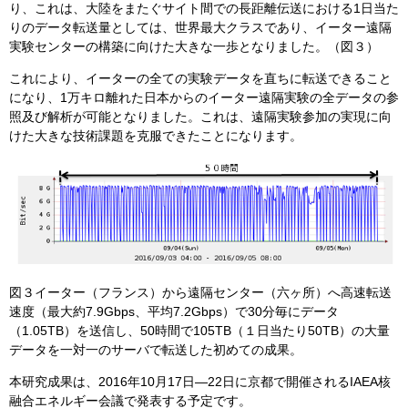
り、これは、大陸をまたぐサイト間での長距離伝送における1日当た
りのデータ転送量としては、世界最大クラスであり、イーター遠隔
実験センターの構築に向けた大きな一歩となりました。（図３）
これにより、イーターの全ての実験データを直ちに転送できること
になり、1万キロ離れた日本からのイーター遠隔実験の全データの参
照及び解析が可能となりました。これは、遠隔実験参加の実現に向
けた大きな技術課題を克服できたことになります。
図３イーター（フランス）から遠隔センター（六ヶ所）へ高速転送
速度（最大約7.9Gbps、平均7.2Gbps）で30分毎にデータ
（1.05TB）を送信し、50時間で105TB（１日当たり50TB）の大量
データを一対一のサーバで転送した初めての成果。
本研究成果は、2016年10月17日—22日に京都で開催されるIAEA核
融合エネルギー会議で発表する予定です。