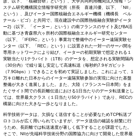
彦、以下、「核融合研」という）、大学共同利用機関法人情報・シ
ステム研究機構国立情報学研究所（所長 喜連川優、以下、「NII」
という）、及びイーター国際核融合エネルギー機構（機構長 ベル
ナール・ビゴ）と共同で、現在建設中の国際熱核融合実験炉イータ
ー2)（以下、「イーター」という）の南フランスのサイト及びBA活
動に基づき青森県六ヶ所村の国際核融合エネルギー研究センター
（以下、「IFERC」という）事業3)で整備中のイーター遠隔実験セ
ンター（以下、「REC」という）に設置された一対一のサーバ間を
専用ネットワークにより結び、イーターの初期実験で想定される１
実験当たり1テラバイト（1TB）のデータを、想定される実験間隔内
（30分内）で繰り返し安定して高速転送（毎秒約7.9ギガビット
（7.9Gbps））できることを初めて実証しました。これによって、1
万キロ離れた日本からのイーター遠隔実験参加の実現に向けた基盤
整備が大きく進展しました。また、大陸（フランス〜日本間）をま
たぐサイト間での長距離伝送における1日当たりのデータ転送量とし
ては、世界最大クラス（１日当たり50テラバイト）であり、RECの
構築に向けた大きな一歩となりました。
科学技術データは、欠損なく送信することが必要なためTCP転送プ
ロトコルが広く用いられていますが、データ送信の確認を頻繁に行
うため、長距離では転送速度が著しく低下することが課題でした。
そこで、NIIが先端科学技術分野の国際協力に向けて開発した世界最