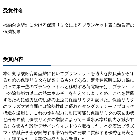
受賞件名
核融合原型炉における保護リミタによるブランケット表面熱負荷の
低減効果
受賞内容
本研究は核融合原型炉においてブランケットを過大な熱負荷から守
るための保護リミタを提案するものである。定常運転時に磁力線に
沿って第一壁のブランケットへと移動する荷電粒子は、ブランケッ
トの除熱能力以上の熱エネルギーを与えてしまうため、これを遮蔽
するために磁力線の軌跡の上流に保護リミタを設けた。保護リミタ
のプラズマ対向面には除熱性能に優れたタングステンモノブロック
構造を適用し、これの除熱能力に対応可能な保護リミタの表面形状
と占有面積（保護リミタの増設によって三重水素増殖能力が減少す
る）を鑑みた設計デザインウィンドウを取得した。本発表はプラズ
マ・核融合学会が関与する学術分野の発展に貢献する優秀な発表と
して評価され、若手学会発表賞を受賞した。