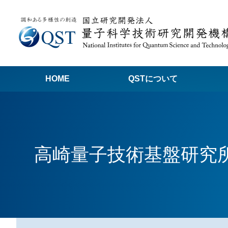
HOME
QSTについて
高
関
高崎量子技術基盤研究
量子科学技術でつくる私たちの未来
量
量
Q
放