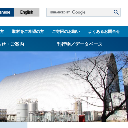
Google
anese
English
カ
ス
方
取材をご希望の方
ご寄附のお願い
よくあるお問合せ
タ
ム
らせ・ご案内
刊行物／データベース
検
索
パンフレット
ニュースレター
設立5周年誌
図書館
技術シーズ集／知財マップ