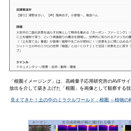
「根圏イメージング」は、高崎量子応用研究所のAVFサ
放出を介して築き上げた「根圏」を画像として観察する技術
見えてきた！土の中のミラクルワールド：根圏 ～植物の