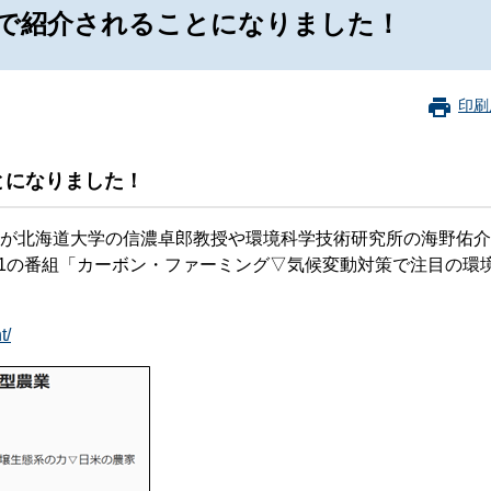
珂フュージョン科学技術研究所
SIP第3期「先進的量子技術基盤の社会課
S1で紹介されることになりました！
進」
ヶ所フュージョンエネルギー研究所
BRIDGE量子関連施策
anoTerasuセンター
印刷
ST革新プロジェクト
とになりました！​
部
員が北海道大学の信濃卓郎教授や環境科学技術研究所の海野佑
基づく情報公開
S1の番組「カーボン・ファーミング▽気候変動対策で注目の環
t/