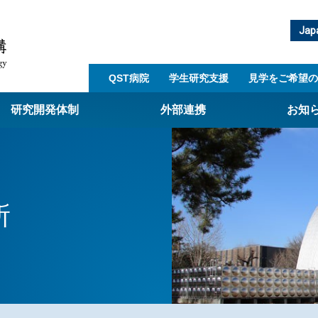
Jap
QST病院
学生研究支援​
見学をご希望の
研究開発体制
外部連携
お知
崎量子技術基盤研究所
西光量子科学研究所
所
子生命科学研究所
子医科学研究所
ST病院
射線医学研究所
アライアンス事業