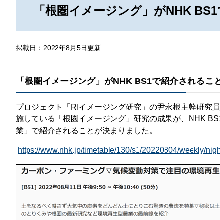
那
「根圏イメージング」がNHK B
情報公開請求手続について
六
公開事項
N
掲載日：2022年8月5日更新
規程集
Q
個人情報関連の情報
「根圏イメージング」がNHK BS1で紹介されるこ
利益相反マネジメント規程
本
プロジェクト「RIイメージング研究」の尹永根主幹研究
附帯決議等をふまえた総務省通知に
施している「根圏イメージング」研究の成果が、NHK B
業」で紹介されることが決まりました。
動物実験に関する情報
https://www.nhk.jp/timetable/130/s1/20220804/weekly/nigh