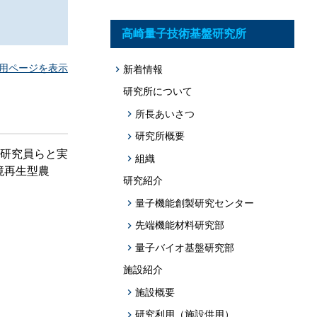
題への応用促
プログラム・データベース成果物一覧
高崎量子技術基盤研究所
学術機関リポジトリQST-Repository
用ページを表示
新着情報
研究所について
所長あいさつ
研究所概要
介研究員らと実
組織
境再生型農
研究紹介
量子機能創製研究センター
先端機能材料研究部
量子バイオ基盤研究部
施設紹介
施設概要
研究利用（施設供用）