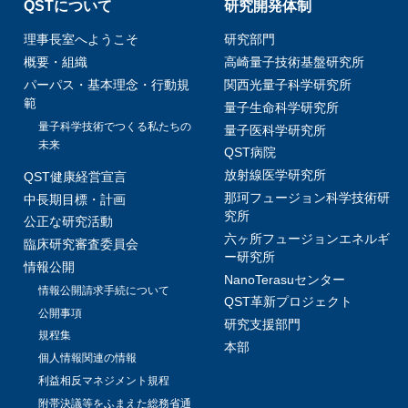
QSTについて
研究開発体制
理事長室へようこそ
研究部門
概要・組織
高崎量子技術基盤研究所
パーパス・基本理念・行動規
関西光量子科学研究所
範
量子生命科学研究所
量子科学技術でつくる私たちの
量子医科学研究所
未来
QST病院
放射線医学研究所
QST健康経営宣言
那珂フュージョン科学技術研
中長期目標・計画
究所
公正な研究活動
六ヶ所フュージョンエネルギ
臨床研究審査委員会
ー研究所
情報公開
NanoTerasuセンター
情報公開請求手続について
QST革新プロジェクト
公開事項
研究支援部門
規程集
本部
個人情報関連の情報
利益相反マネジメント規程
附帯決議等をふまえた総務省通