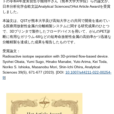
トの令和4年度実習生小畑翔平さん（熊本大学大学院）らの論文が、
日本分析化学会欧文誌Analytical SciencesのHot Article Awardを受賞
しました。
本論文は、QSTが熊本大学及び高知大学との共同で開発を進めてい
る医療用放射性金属の分離精製システムに関する研究成果のひとつ
で、3Dプリンタで製作したフローデバイスを用いて、がんのPET診
断に有用なガリウム-68などの短寿命放射性金属の高効率かつ迅速な
分離精製を達成した成果を報告したものです。
受賞論文：
Radioactive isotope separation with 3D-printed flow-based device.
Syohei Obata, Yumi Sugo, Hinako Manabe, Yuto Arima, Kei Toda,
Noriko S. Ishioka, Masanobu Mori, Shin-Ichi Ohira, Analytical
Sciences 39(5), 671-677 (2023). [DOI:
10.1007/s44211-022-00254-
9
]