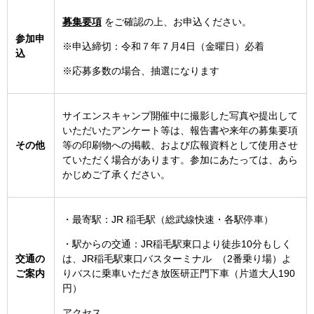
募集要項
をご確認の上、お申込ください。
参加申
※申込締切：令和７年７月4日（金曜日）必着
込
※応募多数の場合、抽選になります
サイエンスキャンプ開催中に撮影した写真や提出して
いただいたアンケート等は、報告書や来年の募集要項
その他
等の印刷物への掲載、および広報資料として使用させ
ていただく場合があります。参加にあたっては、あら
かじめご了承ください。
・最寄駅：JR 稲毛駅（総武線快速・各駅停車）
・駅からの交通：JR稲毛駅東口より徒歩10分もしく
交通の
は、JR稲毛駅東口バスターミナル （2番乗り場）よ
ご案内
りバスに乗車いただき放医研正門下車（片道大人190
円）
アクセス