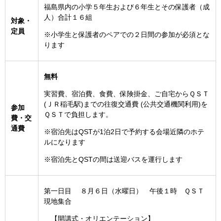
福島県内の小学５年生および６年生とその保護者（成
人）合計１６組
対象・
定員
※小学生と保護者のペアでの２日間の参加が必須とな
ります
無料
実習費、宿泊費、食費、保険掛金、ご自宅からＱＳＴ
(ＪＲ稲毛駅)までの往復交通費 (公共交通機関利用)を
参加
ＱＳＴで負担します。
費・交
通費
※宿泊先はQSTが1泊2日で予約する会場近隣のホテ
ルになります
※宿泊先とQSTの間は送迎バスを運行します
第一日目 ８月６日（水曜日） 午後１時 ＱＳＴ
現地集合
【開講式・オリエンテーション】