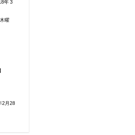
年 3
（木曜
】
年2月28