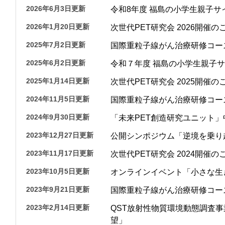
那
2026年6月3日更新
令和8年度 福島の小学生親子サ
情報公開請求手続について
六
2026年1月20日更新
次世代PET研究会 2026開催の
公開事項
N
2025年7月2日更新
国際重粒子線がん治療研修コース（I
規程集
Q
2025年6月2日更新
令和７年度 福島の小学生親子サ
個人情報関連の情報
2025年1月14日更新
次世代PET研究会 2025開催の
2024年11月5日更新
国際重粒子線がん治療研修コース（I
利益相反マネジメント規程
本
2024年9月30日更新
「未来PET創造研究ユニット」中間報告
附帯決議等をふまえた総務省通知に
2023年12月27日更新
公開シンポジウム「逆境を乗り
動物実験に関する情報
2023年11月17日更新
次世代PET研究会 2024開催の
2023年10月5日更新
オンラインイベント「小さな生
2023年9月21日更新
国際重粒子線がん治療研修コース（I
2023年2月14日更新
QST放射性物質環境動態調査
望」