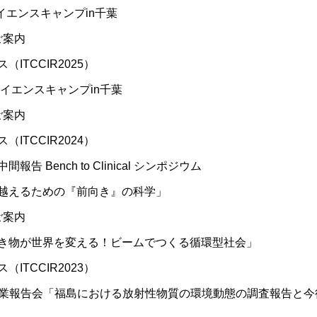
珂フュージョン科学技術研究所
SIP第3期「先進的量子技術基盤の社会課
イエンスキャンプin千葉
進」
ヶ所フュージョンエネルギー研究所
ご案内
BRIDGE量子関連施策
anoTerasuセンター
TCCIR2025）
ST革新プロジェクト
イエンスキャンプin千葉
ご案内
TCCIR2024）
部
 Bench to Clinical シンポジウム
基づく情報公開
越えるための『前向き』の科学」
ご案内
き物が世界を変える！ビームでつくる循環型社会」
TCCIR2023）
事業報告会「福島における放射性物質の環境動態の調査報告と今