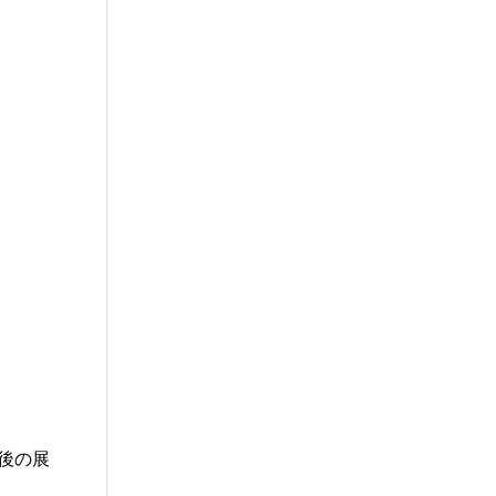
題への応用促
プログラム・データベース成果物一覧
学術機関リポジトリQST-Repository
後の展