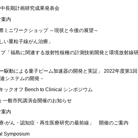
期中長期計画研究成果発表会
ご案内
際ミニワークショップ ～現状と今後の展望～
しい重粒子線がん治療」
ョップ「福島に関連する放射性核種の計測技術開発と環境放射線
ザー駆動による量子ビーム加速器の開発と実証」 2022年度第1
加速システムの開発－
フ Bench to Clinical シンポジウム
会 一般市民講演会開催のお知らせ
ご案内
療-がん・認知症・再生医療研究の最前線」 開催のご案内
nal Symposium