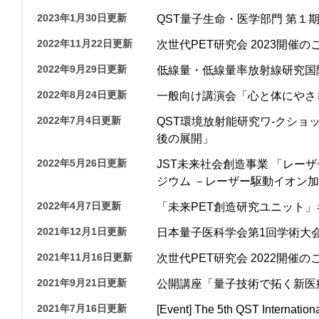
2023年1月30日更新
QST量子生命・医学部門 第１
2022年11月22日更新
次世代PET研究会 2023開催の
2022年9月29日更新
低線量・低線量率放射線研究国
2022年8月24日更新
一般向け講演会「心と体にやさ
2022年7月4日更新
QST環境放射能研究ワ-クシ
後の展開」
2022年5月26日更新
JST未来社会創造事業 「レー
ジウム －レーザー駆動イオン
2022年4月7日更新
「未来PET創造研究ユニット」キックオ
2021年12月1日更新
日本量子医科学会第1回学術大
2021年11月16日更新
次世代PET研究会 2022開催の
2021年9月21日更新
公開講座「量子技術で拓く新医
2021年7月16日更新
[Event] The 5th QST Internatio