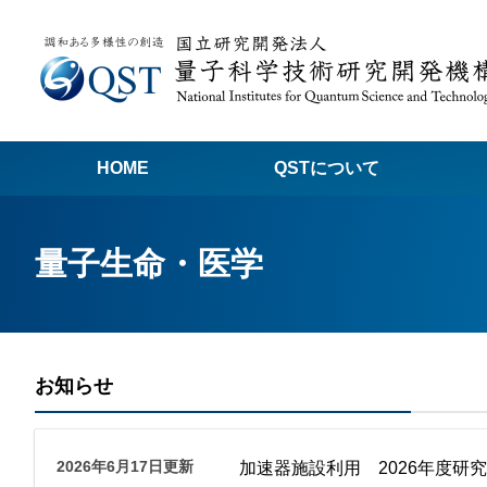
HOME
QSTについて
高
量子生命・医学
関
量子科学技術でつくる私たちの未来
量
量
お知らせ
Q
放
2026年6月17日更新
加速器施設利用 2026年度研