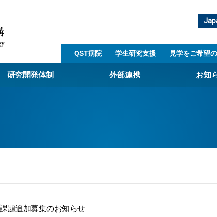
Jap
QST病院
学生研究支援​
見学をご希望の
研究開発体制
外部連携
お知
崎量子技術基盤研究所
西光量子科学研究所
子生命科学研究所
子医科学研究所
ST病院
射線医学研究所
アライアンス事業
究課題追加募集のお知らせ