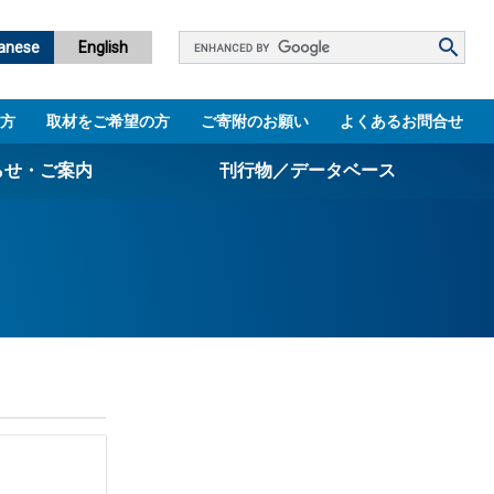
Google
anese
English
カ
ス
方
取材をご希望の方
ご寄附のお願い
よくあるお問合せ
タ
ム
らせ・ご案内
刊行物／データベース
検
索
パンフレット
ニュースレター
設立5周年誌
図書館
技術シーズ集／知財マップ