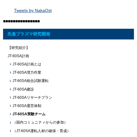
Tweets by NakaQst
■■■■■■■■■■■■■■■
先進プラズマ研究開発
【研究紹介】
JT-60SA計画
JT-60SA計画とは
JT-60SA増力作業
JT-60SA統合試験運転
JT-60SA建設
JT-60SAリサーチプラン
JT-60SA運営体制
JT-60SA実験チーム
（国内コミュニティからの参加）
（JT-60SA運転人材の確保・育成）