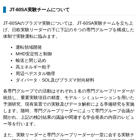
JT-60SA実験チームについて
JT-60SAのプラズマ実験については、JT-60SA実験チームを立ち上
げ、日欧実験リーダーの下に下記の６つの専門グループを構成した
体制で実験運転に臨みます。
運転領域開発
MHD安定性と制御
輸送と閉じ込め
高エネルギー粒子
周辺ペデスタル物理
ダイバータ・SOL及びプラズマ対向材料
各専門グループでの活動はそれぞれ１名の専門グループリーダーが
統括し、重要実験項目の精査、モデル・シミュレーションを用いた
予測研究、現有装置での実験及びデータ解析による準備研究を実施
します。随時、専門グループリーダーによって専門グループ会議が
開かれ、上記の検討結果の議論や関連する学会発表の内容のレビュ
ー等を行います。
また、実験リーダーと専門グループリーダーが一堂に会する実験チ