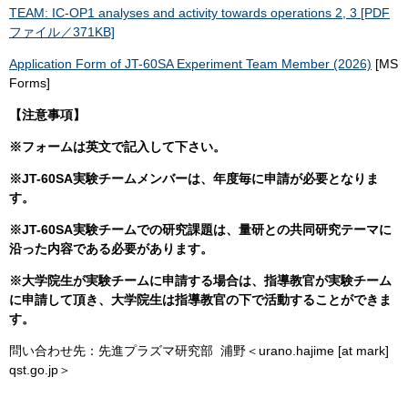
TEAM: IC-OP1 analyses and activity towards operations 2, 3 [PDF
ファイル／371KB]
Application Form of JT-60SA Experiment Team Member (2026)
[MS
Forms]
【注意事項】
※フォームは英文で記入して下さい。
※JT-60SA実験チームメンバーは、年度毎に申請が必要となりま
す。
※JT-60SA実験チームでの研究課題は、量研との共同研究テーマに
沿った内容である必要があります。
※大学院生が実験チームに申請する場合は、指導教官が実験チーム
に申請して頂き、大学院生は指導教官の下で活動することができま
す。
問い合わせ先：先進プラズマ研究部 浦野＜urano.hajime [at mark]
qst.go.jp＞