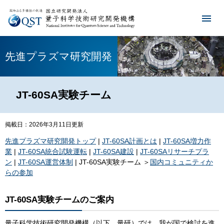
先進プラズマ研究開発
JT-60SA実験チーム
掲載日：2026年3月11日更新
先進プラズマ研究開発トップ
|
JT-60SA計画とは
|​
JT-60SA増力作
業
|​ ​
JT-60SA統合試験運転
| ​​
JT-60SA建設
| ​​
JT-60SAリサーチプラ
ン
|​​
JT-60SA運営体制
|​​ JT-60SA実験チーム ＞
国内コミュニティか
らの参加
JT-60SA実験チームのご案内
量子科学技術研究開発機構（以下、量研）では、我が国で検討を進