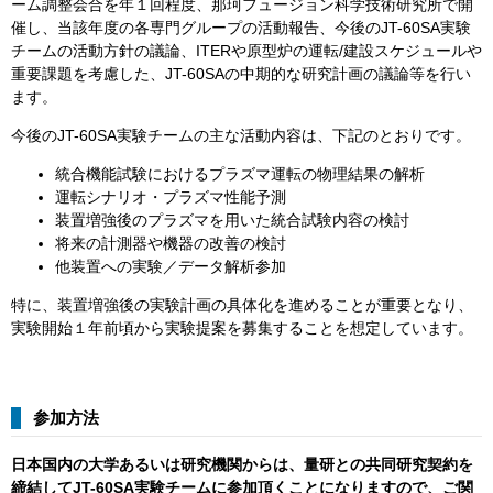
ーム調整会合を年１回程度、那珂フュージョン科学技術研究所で開
催し、当該年度の各専門グループの活動報告、今後のJT-60SA実験
チームの活動方針の議論、ITERや原型炉の運転/建設スケジュールや
重要課題を考慮した、JT-60SAの中期的な研究計画の議論等を行い
ます。
今後のJT-60SA実験チームの主な活動内容は、下記のとおりです。
統合機能試験におけるプラズマ運転の物理結果の解析
運転シナリオ・プラズマ性能予測
装置増強後のプラズマを用いた統合試験内容の検討
将来の計測器や機器の改善の検討
他装置への実験／データ解析参加
特に、装置増強後の実験計画の具体化を進めることが重要となり、
実験開始１年前頃から実験提案を募集することを想定しています。
参加方法
日本国内の大学あるいは研究機関からは、量研との共同研究契約を
締結してJT-60SA実験チームに参加頂くことになりますので、ご関