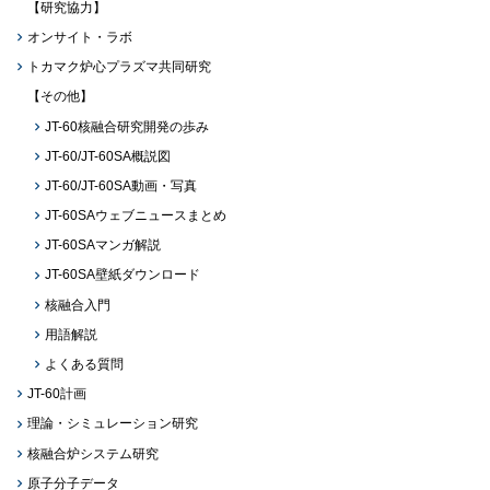
【研究協力】
オンサイト・ラボ
トカマク炉心プラズマ共同研究
【その他】
JT-60核融合研究開発の歩み
JT-60/JT-60SA概説図
JT-60/JT-60SA動画・写真
JT-60SAウェブニュースまとめ
JT-60SAマンガ解説
JT-60SA壁紙ダウンロード
核融合入門
用語解説
よくある質問
JT-60計画
理論・シミュレーション研究
核融合炉システム研究
原子分子データ