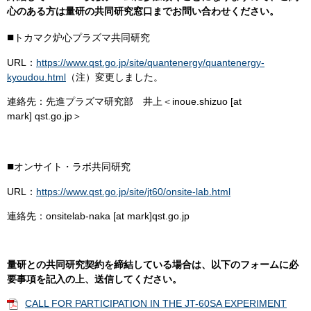
心のある方は量研の共同研究窓口までお問い合わせください。
■
トカマク炉心プラズマ共同研究
URL：
https://www.qst.go.jp/site/quantenergy/quantenergy-
kyoudou.html
（注）変更しました。
連絡先：先進プラズマ研究部 井上＜inoue.shizuo [at
mark] qst.go.jp＞
■
オンサイト・ラボ共同研究
URL：
https://www.qst.go.jp/site/jt60/onsite-lab.html
連絡先：onsitelab-naka [at mark]qst.go.jp
​量研との共同研究契約を締結している場合は、以下のフォームに必
要事項を記入の上、送信してください。
CALL FOR PARTICIPATION IN THE JT-60SA EXPERIMENT