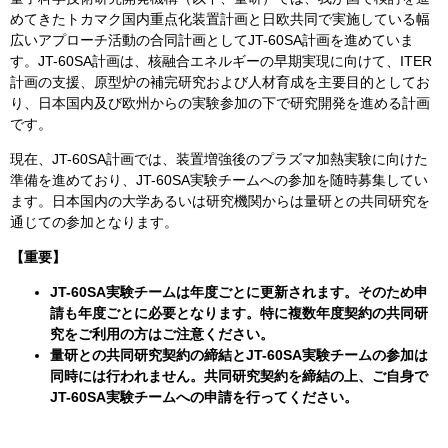
めてきたトカマク国内重点化装置計画と日欧共同で実施している幅
広いアプローチ活動の合同計画としてJT-60SA計画を進めていま
す。JT-60SA計画は、核融合エネルギーの早期実現に向けて、ITER
計画の支援、原型炉の補完研究および人材育成を主要目的としてお
り、日本国内及び欧州からの実験参加の下で研究開発を進める計画
です。
現在、JT-60SA計画では、装置増強後のプラズマ加熱実験に向けた
準備を進めており、JT-60SA実験チームへの参加を随時募集してい
ます。日本国内の大学あるいは研究機関からは量研との共同研究を
通じての参加となります。
【重要】
JT-60SA実験チームは年度ごとに更新されます。そのため申
請も年度ごとに必要となります。特に複数年度契約の共同研
究をご利用の方はご注意ください。
量研との共同研究契約の締結とJT-60SA実験チームの参加は
同時には行われません。共同研究契約を締結の上、ご自身で
JT-60SA実験チームへの申請を行ってください。