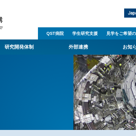
Jap
QST病院
学生研究支援​
見学をご希望の
研究開発体制
外部連携
お知
崎量子技術基盤研究所
西光量子科学研究所
子生命科学研究所
子医科学研究所
ST病院
射線医学研究所
アライアンス事業