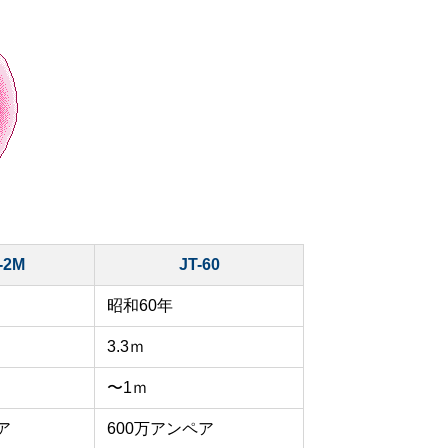
-2M
JT-60
昭和60年
3.3ｍ
〜1ｍ
ア
600万アンペア