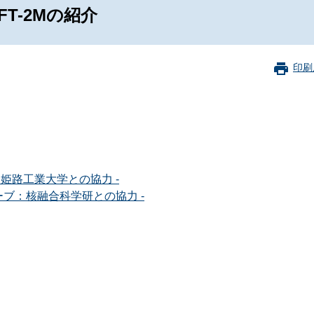
珂フュージョン科学技術研究所
SIP第3期「先進的量子技術基盤の社会課
FT-2Mの紹介
進」
ヶ所フュージョンエネルギー研究所
BRIDGE量子関連施策
anoTerasuセンター
印刷
ST革新プロジェクト
部
基づく情報公開
姫路工業大学との協力 -
ーブ：核融合科学研との協力 -