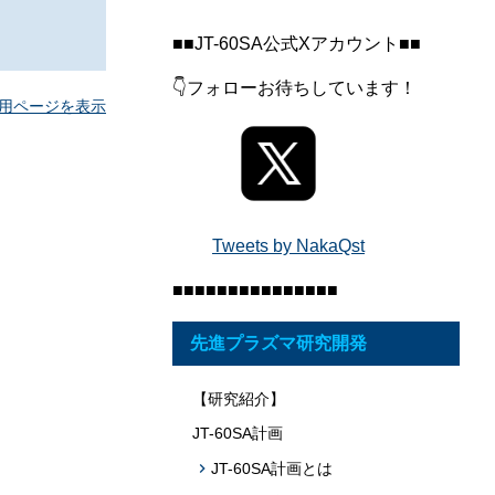
題への応用促
■■JT-60SA公式Xアカウント■■
プログラム・データベース成果物一覧
👇フォローお待ちしています！
学術機関リポジトリQST-Repository
用ページを表示
Tweets by NakaQst
■■■■■■■■■■■■■■■
先進プラズマ研究開発
【研究紹介】
JT-60SA計画
JT-60SA計画とは