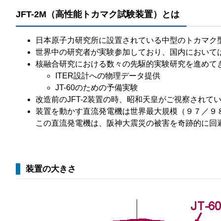
JFT-2M（高性能トカマク試験装置）とは
日本原子力研究所に設置されている中型のトカマク
世界中の研究者が実験参加しており、国内において
核融合研究における数々の先駆的実験研究を
ITER設計への物理データ提供
JT-60のための予備実験
改造前のJFT-2装置の時、昭和天皇がご視察されて
装置を動かす直流発電機は世界最大規模（９７／９
この直流発電機は、阪神大震災の被害を奇跡的に回
装置の大きさ