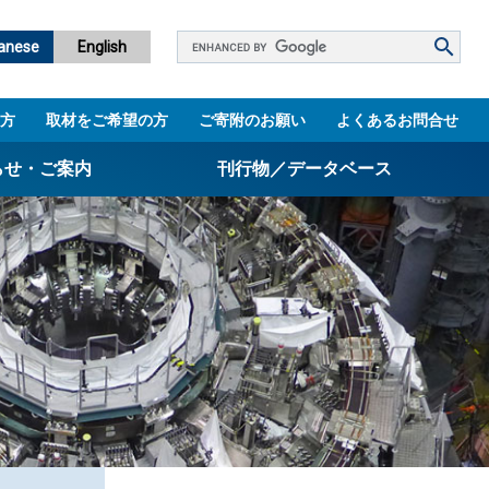
Google
anese
English
カ
ス
方
取材をご希望の方
ご寄附のお願い
よくあるお問合せ
タ
ム
らせ・ご案内
刊行物／データベース
検
索
パンフレット
ニュースレター
設立5周年誌
図書館
技術シーズ集／知財マップ