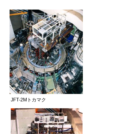
​ JFT-2Mトカマク