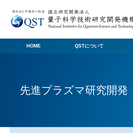
HOME
QSTについて
高
関
先進プラズマ研究開発
量子科学技術でつくる私たちの未来
量
量
Q
放