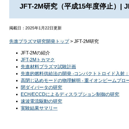
那
JFT-2M研究（平成15年度停止）| J
情報公開請求手続について
六
公開事項
N
掲載日：2025年1月22日更新
規程集
Q
先進プラズマ研究開発トップ
> JFT-2M研究
個人情報関連の情報
JFT-2Mの紹介
利益相反マネジメント規程
本
JFT-2Mトカマク
先進材料プラズマ試験計画
附帯決議等をふまえた総務省通知に
先進的燃料供給法の開発 -コンパクトトロイド入射：
動物実験に関する情報
高閉じ込めモードの物理解明 - 重イオンビームプロ
閉ダイバータの研究
ECH/ECCDによるディスラプション制御の研究
速波電流駆動の研究
実験結果サマリー