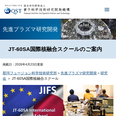
先進プラズマ研究開発
JT-60SA国際核融合スクールのご案内
掲載日：2026年4月23日更新
那珂フュージョン科学技術研究所
＞
先進プラズマ研究開発
＞
研究
会
＞ JT-60SA国際核融合スクール​​