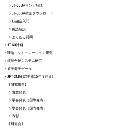
JT-60SAマンガ解説
JT-60SA壁紙ダウンロード
核融合入門
用語解説
よくある質問
JT-60計画
理論・シミュレーション研究
核融合炉システム研究
原子分子データ
JFT-2M研究(平成15年度停止)
【研究報告】
論文発表
学会発表（国際発表）
学会発表（国内発表）
表彰
【研究会】