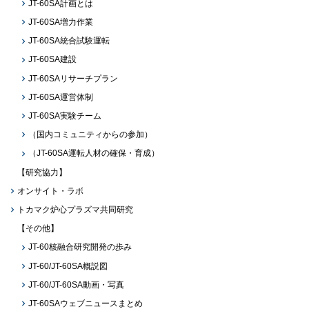
JT-60SA計画とは
JT-60SA増力作業
JT-60SA統合試験運転
JT-60SA建設
JT-60SAリサーチプラン
JT-60SA運営体制
JT-60SA実験チーム
（国内コミュニティからの参加）
（JT-60SA運転人材の確保・育成）
【研究協力】
オンサイト・ラボ
トカマク炉心プラズマ共同研究
【その他】
JT-60核融合研究開発の歩み
JT-60/JT-60SA概説図
JT-60/JT-60SA動画・写真
JT-60SAウェブニュースまとめ