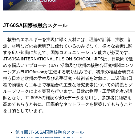
JT-60SA国際核融合スクール
核融合エネルギーを実現に導く人材には、理論や計算、実験、計
測、材料などの要素研究に優れているのみでなく、様々な要素に関
する広い知識に加えて、国際コミュニケーション能力が必要です。
JT-60SA INTERNATIONAL FUSION SCHOOL: JIFSは、日欧間で進
める幅広いアプローチ（BA）活動及び欧州の核融合研究機関コンソ
ーシアムEUROfusionが主催する取り組みです。将来の核融合研究を
担う日本と欧州の学生及び若手研究・技術者を対象に、二週間の日
程で物理から工学まで核融合の主要な研究要素についての講義とグ
ループワークによる実習を行います。日欧の物理・工学研究者が講
師となり、JT-60SAの施設や実験データを活用し、参加者に経験を
高めてもらうと共に、国際的なネットワークを構築してもらうこと
を目的としています。
第４回JT-60SA国際核融合スクール