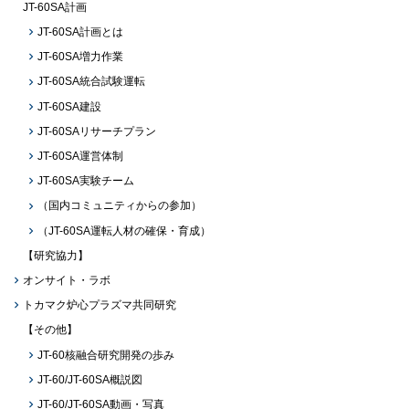
JT-60SA計画
JT-60SA計画とは
JT-60SA増力作業
JT-60SA統合試験運転
JT-60SA建設
JT-60SAリサーチプラン
JT-60SA運営体制
JT-60SA実験チーム
（国内コミュニティからの参加）
（JT-60SA運転人材の確保・育成）
【研究協力】
オンサイト・ラボ
トカマク炉心プラズマ共同研究
【その他】
JT-60核融合研究開発の歩み
JT-60/JT-60SA概説図
JT-60/JT-60SA動画・写真