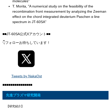
molecules"​
T. Morita, "A numerical study on the feasibility of the
recombination front measurement by analyzing the Zeeman
effect on the chord integrated deuterium Paschen α line
spectrum in JT-60SA"​
■■JT-60SA公式Xアカウント■■
👇フォローお待ちしています！
Tweets by NakaQst
■■■■■■■■■■■■■■■
先進プラズマ研究開発
【研究紹介】