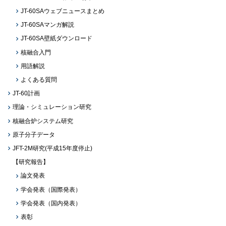
JT-60SAウェブニュースまとめ
JT-60SAマンガ解説
JT-60SA壁紙ダウンロード
核融合入門
用語解説
よくある質問
JT-60計画
理論・シミュレーション研究
核融合炉システム研究
原子分子データ
JFT-2M研究(平成15年度停止)
【研究報告】
論文発表
学会発表（国際発表）
学会発表（国内発表）
表彰