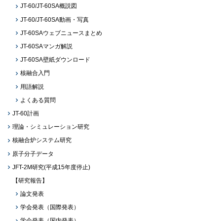
JT-60/JT-60SA概説図
JT-60/JT-60SA動画・写真
JT-60SAウェブニュースまとめ
JT-60SAマンガ解説
JT-60SA壁紙ダウンロード
核融合入門
用語解説
よくある質問
JT-60計画
理論・シミュレーション研究
核融合炉システム研究
原子分子データ
JFT-2M研究(平成15年度停止)
【研究報告】
論文発表
学会発表（国際発表）
学会発表（国内発表）