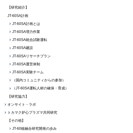
【研究紹介】
JT-60SA計画
JT-60SA計画とは
JT-60SA増力作業
JT-60SA統合試験運転
JT-60SA建設
JT-60SAリサーチプラン
JT-60SA運営体制
JT-60SA実験チーム
（国内コミュニティからの参加）
（JT-60SA運転人材の確保・育成）
【研究協力】
オンサイト・ラボ
トカマク炉心プラズマ共同研究
【その他】
JT-60核融合研究開発の歩み