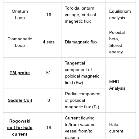
Toroidal onturn
Oneturn
Equilibrium
16
voltage, Vertical
Loop
analysis
magnetic flux
Poloidal
Diamagnetic
beta,
4 sets
Diamagnetic flux
Loop
Stored
energy
Tangential
component of
TM probe
51
poloidal magnetic
MHD
field (Bw)
Analysis
Radial component
Saddle Coil
8
of poloidal
magnetic flux (F
)
r
Current flowing
Rogowski
to/from vacuum
Halo
coil for halo
18
vessel from/to
current
current
plasma