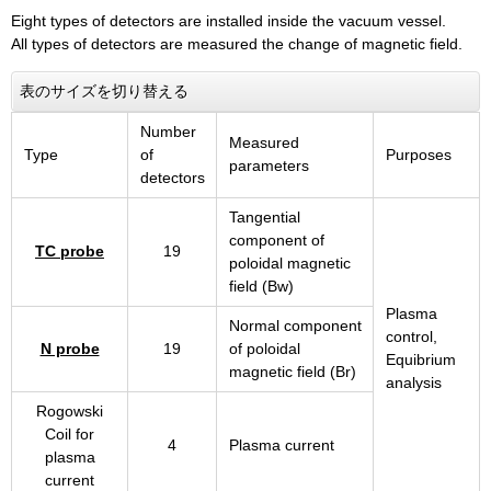
Eight types of detectors are installed inside the vacuum vessel.
All types of detectors are measured the change of magnetic field.
表のサイズを切り替える
Number
Measured
Type
of
Purposes
parameters
detectors
Tangential
component of
TC probe
19
poloidal magnetic
field (Bw)
Plasma
Normal component
control,
N probe
19
of poloidal
Equibrium
magnetic field (Br)
analysis
Rogowski
Coil for
4
Plasma current
plasma
current