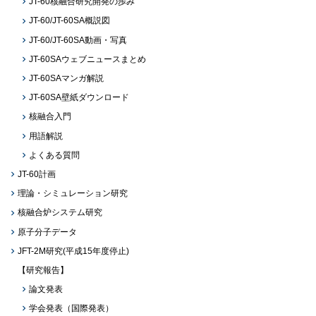
JT-60核融合研究開発の歩み
JT-60/JT-60SA概説図
JT-60/JT-60SA動画・写真
JT-60SAウェブニュースまとめ
JT-60SAマンガ解説
JT-60SA壁紙ダウンロード
核融合入門
用語解説
よくある質問
JT-60計画
理論・シミュレーション研究
核融合炉システム研究
原子分子データ
JFT-2M研究(平成15年度停止)
【研究報告】
論文発表
学会発表（国際発表）