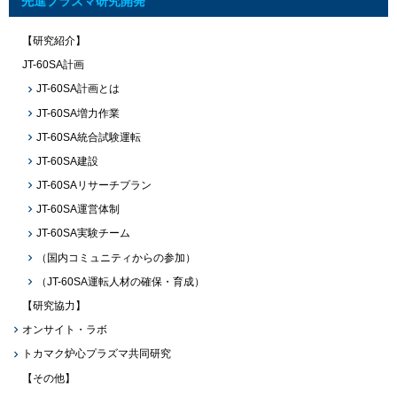
先進プラズマ研究開発
【研究紹介】
JT-60SA計画
JT-60SA計画とは
JT-60SA増力作業
JT-60SA統合試験運転
JT-60SA建設
JT-60SAリサーチプラン
JT-60SA運営体制
JT-60SA実験チーム
（国内コミュニティからの参加）
（JT-60SA運転人材の確保・育成）
【研究協力】
オンサイト・ラボ
トカマク炉心プラズマ共同研究
【その他】