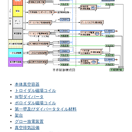
本体真空容器
トロイダル磁場コイル
Ｗ型ダイバータ
ポロイダル磁場コイル
第一壁及び
ダイバータタイル材料
架台
グロー放電装置
真空排気設備