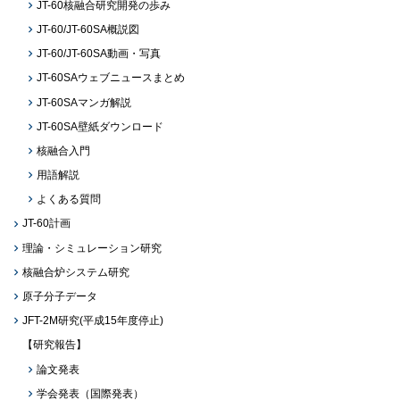
JT-60核融合研究開発の歩み
JT-60/JT-60SA概説図
JT-60/JT-60SA動画・写真
JT-60SAウェブニュースまとめ
JT-60SAマンガ解説
JT-60SA壁紙ダウンロード
核融合入門
用語解説
よくある質問
JT-60計画
理論・シミュレーション研究
核融合炉システム研究
原子分子データ
JFT-2M研究(平成15年度停止)
【研究報告】
論文発表
学会発表（国際発表）