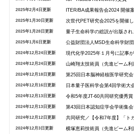
那
2025年2月4日更新
ITER/BA成果報告会2024 開催
情報公開請求手続について
六
2025年1月30日更新
次世代PET研究会2025を開催
公開事項
N
2025年1月28日更新
量子生命科学の総説が出版され
規程集
Q
2025年1月6日更新
公益財団法人MSD生命科学財
個人情報関連の情報
2024年12月24日更新
現代化学2025年１月号に記事
利益相反マネジメント規程
本
2024年12月24日更新
山崎翔太技術員（先進ビーム利
附帯決議等をふまえた総務省通知に
2024年12月18日更新
第25回日本脳神経核医学研究
動物実験に関する情報
2024年12月16日更新
日本量子医科学会第4回学術大
2024年12月13日更新
令和5年度JT-60共同研究優秀賞
2024年12月13日更新
第43回日本認知症学会学術集
2024年12月12日更新
共同研究／【令和7年度】「ト
2024年12月3日更新
横塚恵莉技術員（先進ビーム利