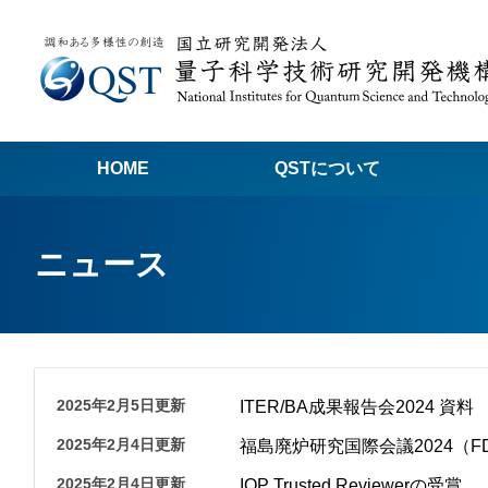
HOME
QSTについて
高
ニュース
関
量子科学技術でつくる私たちの未来
量
量
2025年2月5日更新
ITER/BA成果報告会2024 資料
Q
2025年2月4日更新
福島廃炉研究国際会議2024（F
放
2025年2月4日更新
IOP Trusted Reviewerの受賞