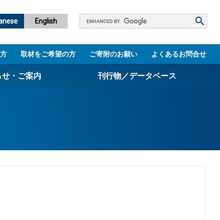
Google
anese
English
カ
ス
方
取材をご希望の方
ご寄附のお願い
よくあるお問合せ
タ
ム
らせ・ご案内
刊行物／データベース
検
索
パンフレット
ニュースレター
設立5周年誌
図書館
技術シーズ集／知財マップ