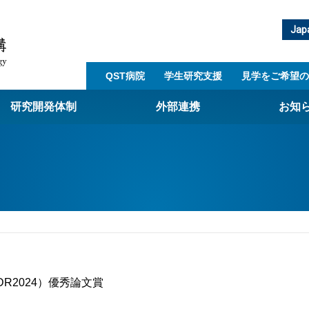
Jap
QST病院
学生研究支援​
見学をご希望の
研究開発体制
外部連携
お知
崎量子技術基盤研究所
西光量子科学研究所
子生命科学研究所
子医科学研究所
ST病院
DR2024）優秀論文賞
射線医学研究所
アライアンス事業