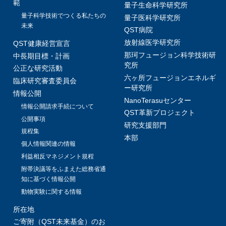
範
量子生命科学研究所
量子科学技術でつくる私たちの
量子医科学研究所
未来
QST病院
放射線医学研究所
QST健康経営宣言
那珂フュージョン科学技術研
中長期目標・計画
究所
公正な研究活動
六ヶ所フュージョンエネルギ
臨床研究審査委員会
ー研究所
情報公開
NanoTerasuセンター
情報公開請求手続について
QST革新プロジェクト
公開事項
研究支援部門
規程集
本部
個人情報関連の情報
利益相反マネジメント規程
附帯決議等をふまえた総務省通
知に基づく情報公開
動物実験に関する情報
所在地
ご寄附（QST未来基金）のお