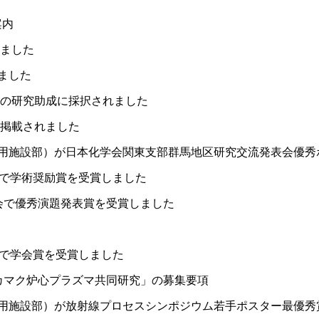
珂フュージョン科学技術研究所
SIP第3期「先進的量子技術基盤の社会課
進」
案内
ヶ所フュージョンエネルギー研究所
BRIDGE量子関連施策
しました
anoTerasuセンター
ました
ST革新プロジェクト
団の研究助成に採択されました
が掲載されました
部
用施設部）が日本化学会関東支部群馬地区研究交流発表会優秀
基づく情報公開
会で学術奨励賞を受賞しました
会で優秀演題発表賞を受賞しました
会で学会賞を受賞しました
カマク炉心プラズマ共同研究」の募集要項
用施設部）が放射線プロセスシンポジウム若手ポスター最優秀