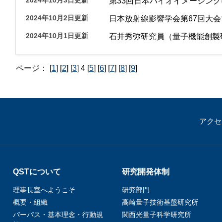
第33回日本バイオイメージン
2024年10月2日更新
日本放射線影響学会第67回大
2024年10月1日更新
石井秀弥研究員（量子機能創製
ページ：
[
1
] [
2
] [
3
] 4 [
5
] [
6
] [
7
] [
8
] [
9
]
アクセ
QSTについて
研究開発体制
理事長室へようこそ
研究部門
概要・組織
高崎量子技術基盤研究所
パーパス・基本理念・行動規
関西光量子科学研究所