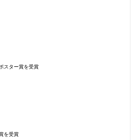
題への応用促
プログラム・データベース成果物一覧
学術機関リポジトリQST-Repository
ポスター賞を受賞
賞を受賞