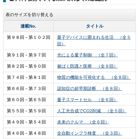
表のサイズを切り替える
連載No.
タイトル
第９８回－第１０２回
量子デバイスに囲まれる生活 （全５
回）
第９１回－第９７回
光による量子制御 （全７回）
第８２回－第９０回
被ばく防護と医療 （全９回）
第７４回－第８１回
物質の機能を可視化する （全８回）
第６６回－第７３回
認知症の超早期診断 （全８回）
第６０回－第６５回
量子スマートセル （全６回）
第５５回－第５９回
人工光合成でCO2削減 （全５回）
第４９回－第５４回
未来のクルマ （全６回）
第４６回－第４８回
全自動インフラ検査 （全３回）