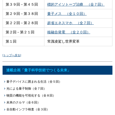
第３９回－第４５回
標的アイソトープ治療 （全７回）
第２９回－第３８回
量子メス （全１０回）
第２２回－第２８回
超省エネスマホ （全７回）
第２回－第２１回
核融合発電 （全２０回）
第１回
常識凌駕し世界変革
[トップへ戻る]
連載企画「量子科学技術でつくる未来」
量子デバイスに囲まれる生活（全５回）
光による量子制御（全７回）
物質の機能を可視化する（全８回）
未来のクルマ（全６回）
全自動インフラ検査（全３回）