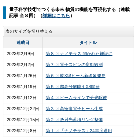
量子科学技術でつくる未来 物質の機能を可視化する（連載
記事 全８回）（
詳細はこちら
）
表のサイズを切り替える
連載日
タイトル
2023年2月9日
第８回 ナノテラス 開かれた施設に
2023年2月2日
第７回 電子スピンの変動観測
2023年1月26日
第６回 軟X線ビーム新現象発見
2023年1月19日
第５回 超高分解能RIXS開発
2023年1月12日
第４回 ビームラインで分光駆使
2022年12月22日
第３回 高密度電子ビーム生成
2022年12月15日
第２回 放射光蓄積リング整備
2022年12月8日
第１回 「ナノテラス」24年度運用